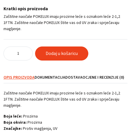
Kratki opis proizvoda
Zaštitne naočale POKELUX imaju prozirne leće s oznakom leće 2-1,2
1FTN. Zaštitne naočale POKELUX štite vas od UV zraka i sprječavaju
magljenje.
Zaštitne
Dodaj u košaricu
naočale
POKELUX,
prozirne
količina
OPIS PROIZVODA
DOKUMENTACIJA
DOSTAVA
OCJENE I RECENZIJE (0)
Zaštitne naočale POKELUX imaju prozirne leće s oznakom leće 2-1,2
1FTN. Zaštitne naočale POKELUX štite vas od UV zraka i sprječavaju
magljenje.
Boja leće:
Prozirna
Boja okvira:
Prozirna
Značajke:
Protiv magljenja, UV