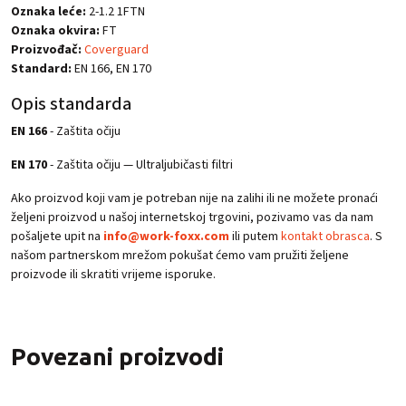
Oznaka leće:
2-1.2 1FTN
Oznaka okvira:
FT
Proizvođač:
Coverguard
Standard:
EN 166, EN 170
Opis standarda
EN 166
- Zaštita očiju
EN 170
- Zaštita očiju — Ultraljubičasti filtri
Ako proizvod koji vam je potreban nije na zalihi ili ne možete pronaći
željeni proizvod u našoj internetskoj trgovini, pozivamo vas da nam
pošaljete upit na
info@work-foxx.com
ili putem
kontakt obrasca
. S
našom partnerskom mrežom pokušat ćemo vam pružiti željene
proizvode ili skratiti vrijeme isporuke.
Povezani proizvodi