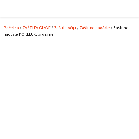
Prijeđi na glavni sadržaj
Početna
/
ZAŠTITA GLAVE
/
Zaštita očiju
/
Zaštitne naočale
/ Zaštitne
naočale POKELUX, prozirne