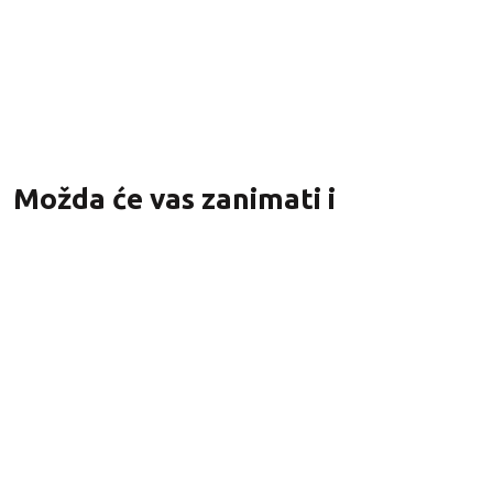
Na zalihi
3,12
€
s PDV-om
Možda će vas zanimati i