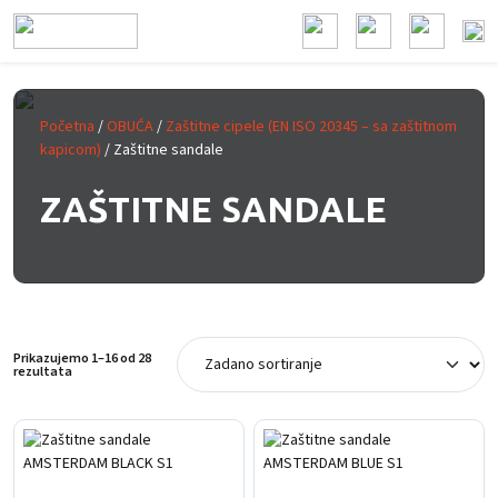
Prijeđi na glavni sadržaj
Početna
/
OBUĆA
/
Zaštitne cipele (EN ISO 20345 – sa zaštitnom
kapicom)
/ Zaštitne sandale
ZAŠTITNE SANDALE
Prikazujemo 1–16 od 28
rezultata