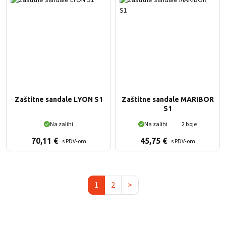
Zaštitne sandale LYON S1
Zaštitne sandale MARIBOR
S1
Na zalihi
Na zalihi
2 boje
70,11
€
45,75
€
s PDV-om
s PDV-om
1
2
>