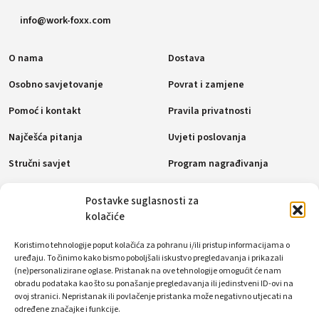
info@work-foxx.com
O nama
Dostava
Osobno savjetovanje
Povrat i zamjene
Pomoć i kontakt
Pravila privatnosti
Najčešća pitanja
Uvjeti poslovanja
Stručni savjet
Program nagrađivanja
Pravila o kolačićima (EU)
Postavke suglasnosti za
kolačiće
Načini plaćanja
Koristimo tehnologije poput kolačića za pohranu i/ili pristup informacijama o
uređaju. To činimo kako bismo poboljšali iskustvo pregledavanja i prikazali
(ne)personalizirane oglase. Pristanak na ove tehnologije omogućit će nam
obradu podataka kao što su ponašanje pregledavanja ili jedinstveni ID-ovi na
Društvene mreže
ovoj stranici. Nepristanak ili povlačenje pristanka može negativno utjecati na
određene značajke i funkcije.