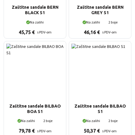
Zaštitne sandale BERN
Zaštitne sandale BERN
BLACK S1
GREY S1
Na zalihi
Na zalihi
2 boje
45,75
€
46,16
€
s PDV-om
s PDV-om
Zaštitne sandale BILBAO
Zaštitne sandale BILBAO
BOA S1
S1
Na zalihi
2 boje
Na zalihi
2 boje
79,78
€
50,37
€
s PDV-om
s PDV-om