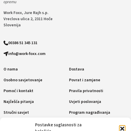
opremu
Work Foxx, Jure Rajh s.p.
Vreclova ulica 2, 2311 Hoče
Slovenija
00386 51 345 131
info@work-foxx.com
O nama
Dostava
Osobno savjetovanje
Povrat i zamjene
Pomoć i kontakt
Pravila privatnosti
Najčešća pitanja
Uvjeti poslovanja
Stručni savjet
Program nagrađivanja
Pravila o kolačićima (EU)
Postavke suglasnosti za