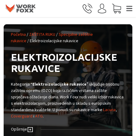
Prijeđi na glavni sadržaj
Početna
/
ZAŠTITA RUKU
/
Specijalne zaštitne
rukavice
/ Elektroizolacijske rukavice
ELEKTROIZOLACIJSKE
RUKAVICE
Kategorija “
Elektroizolacijske rukavice
” uključuje osobnu
zaštitnu opremu (OZO) koja različitim vrstama zaštite
sprječava oštećenje dlana. Work Foxx nudi veliki izbor rukavica
s elektroizolacijom, proizvedenih u skladu s europskim
standardima kvalitete. U ponudi su rukavice marke
Lacuna
,
Coverguard
i
ATG
.
Opširnije