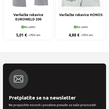
Varilačke rukavice
Varilačke rukavice HONOS
EUROWELD 200
Na zalihi
Na zalihi
5,01
€
4,88
€
s PDV-om
s PDV-om
Pretplatite se na newsletter
Ne propustite novosti i posebne ponude za naše proizvode!