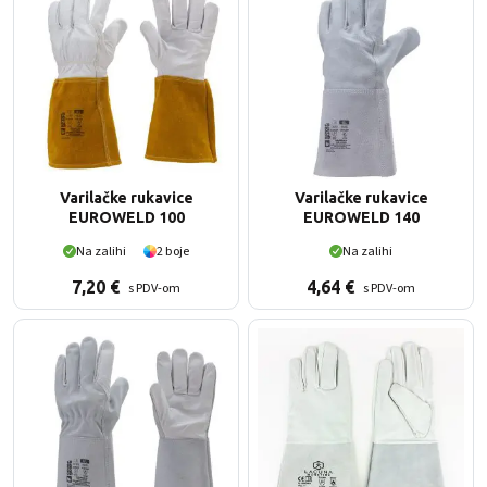
Varilačke rukavice
Varilačke rukavice
EUROWELD 100
EUROWELD 140
Na zalihi
2 boje
Na zalihi
7,20
€
4,64
€
s PDV-om
s PDV-om