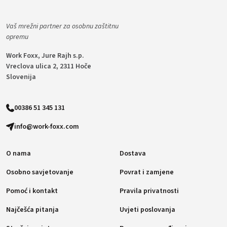
Vaš mrežni partner za osobnu zaštitnu
opremu
Work Foxx, Jure Rajh s.p.
Vreclova ulica 2, 2311 Hoče
Slovenija
00386 51 345 131
info@work-foxx.com
O nama
Dostava
Osobno savjetovanje
Povrat i zamjene
Pomoć i kontakt
Pravila privatnosti
Najčešća pitanja
Uvjeti poslovanja