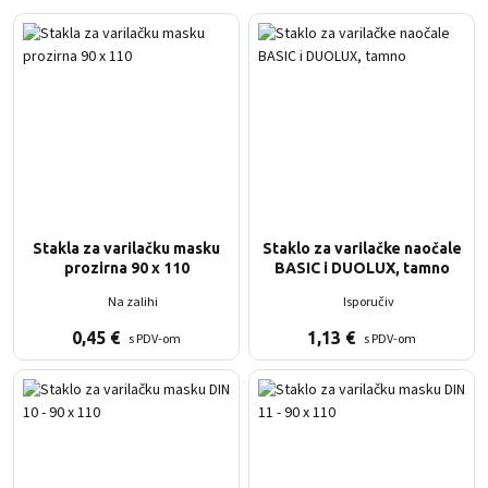
Stakla za varilačku masku
Staklo za varilačke naočale
prozirna 90 x 110
BASIC i DUOLUX, tamno
Na zalihi
Isporučiv
0,45
€
1,13
€
s PDV-om
s PDV-om