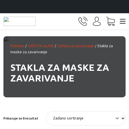
Prijeđi na glavni sadržaj
Početna
/
ZAŠTITA GLAVE
/
Zaštita za zavarivanje
/ Stakla za
maske za zavarivanje
STAKLA ZA MASKE ZA
ZAVARIVANJE
Prikazuje se 8 rezultat