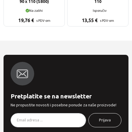
90 x 110 (S800)
110
Na zalihi
Isporučiv
19,76
€
13,55
€
s PDV-om
s PDV-om
Pretplatite se na newsletter
Ne propustite novosti i posebne ponude za naše proizvode!