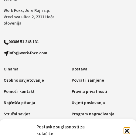
Work Foxx, Jure Rajh s.p.
Vreclova ulica 2, 2311 Hoče
Slovenija
00386 51 345 131
info@work-foxx.com
O nama
Dostava
Osobno savjetovanje
Povrat i zamjene
Pomoć i kontakt
Pravila privatnosti
Najčešća pitanja
Uvjeti poslovanja
Stručni savjet
Program nagrađivanja
Pravila o kolačićima (EU)
Postavke suglasnosti za
kolačiće