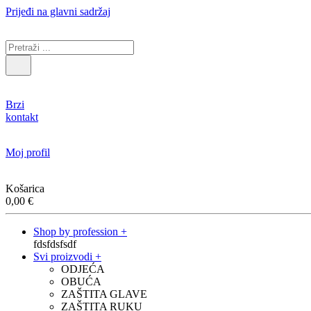
Prijeđi na glavni sadržaj
Brzi
kontakt
Moj profil
Košarica
0,00
€
Shop by profession +
fdsfdsfsdf
Svi proizvodi +
ODJEĆA
OBUĆA
ZAŠTITA GLAVE
ZAŠTITA RUKU