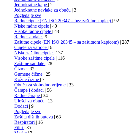
Jednokratne kape
| 2
Jednokratne navlake za obuću
| 3
Pogledajte sve
Radne cipele (EN ISO 20347 – bez zaštitne kapice)
| 92
Niske radne cipele
| 40
Visoke radne cipele
| 43
Radne sandale
| 9
Zaštitne cipele (EN ISO 20345 – sa zaštitnom kapicom)
| 287
Cipele za varioce
| 6
Niske zaštitne cipele
| 137
Visoke zaštitne cipele
| 116
Zaštitne sandale
| 28
Čizme
| 32
Gumene čižme
| 25
Kožne čizme
| 7
Obuća za slobodno vrijeme
| 33
Čarape i dodaci
| 56
Radne čarape
| 34
Ulošci za obuću
| 13
Dodaci
| 9
Pogledajte sve
Zaštita dišnih puteva
| 63
Respiratori
| 16
Filtri
| 35
Maske
| 7