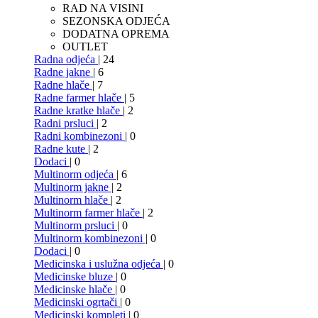
RAD NA VISINI
SEZONSKA ODJEĆA
DODATNA OPREMA
OUTLET
Radna odjeća
| 24
Radne jakne
| 6
Radne hlače
| 7
Radne farmer hlače
| 5
Radne kratke hlače
| 2
Radni prsluci
| 2
Radni kombinezoni
| 0
Radne kute
| 2
Dodaci
| 0
Multinorm odjeća
| 6
Multinorm jakne
| 2
Multinorm hlače
| 2
Multinorm farmer hlače
| 2
Multinorm prsluci
| 0
Multinorm kombinezoni
| 0
Dodaci
| 0
Medicinska i uslužna odjeća
| 0
Medicinske bluze
| 0
Medicinske hlače
| 0
Medicinski ogrtači
| 0
Medicinski kompleti
| 0