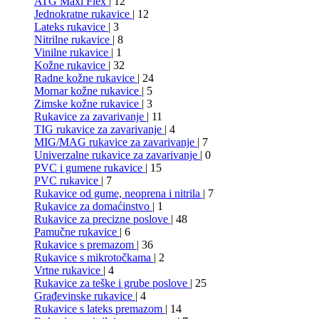
ATG Maxi Flex
| 12
Jednokratne rukavice
| 12
Lateks rukavice
| 3
Nitrilne rukavice
| 8
Vinilne rukavice
| 1
Kožne rukavice
| 32
Radne kožne rukavice
| 24
Mornar kožne rukavice
| 5
Zimske kožne rukavice
| 3
Rukavice za zavarivanje
| 11
TIG rukavice za zavarivanje
| 4
MIG/MAG rukavice za zavarivanje
| 7
Univerzalne rukavice za zavarivanje
| 0
PVC i gumene rukavice
| 15
PVC rukavice
| 7
Rukavice od gume, neoprena i nitrila
| 7
Rukavice za domaćinstvo
| 1
Rukavice za precizne poslove
| 48
Pamučne rukavice
| 6
Rukavice s premazom
| 36
Rukavice s mikrotočkama
| 2
Vrtne rukavice
| 4
Rukavice za teške i grube poslove
| 25
Građevinske rukavice
| 4
Rukavice s lateks premazom
| 14