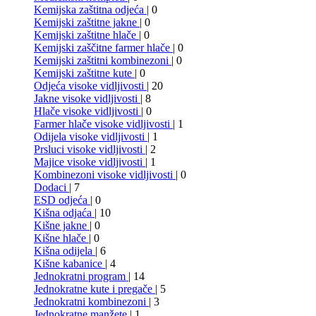
Kemijska zaštitna odjeća
| 0
Kemijski zaštitne jakne
| 0
Kemijski zaštitne hlače
| 0
Kemijski zaščitne farmer hlače
| 0
Kemijski zaštitni kombinezoni
| 0
Kemijski zaštitne kute
| 0
Odjeća visoke vidljivosti
| 20
Jakne visoke vidljivosti
| 8
Hlače visoke vidljivosti
| 0
Farmer hlače visoke vidljivosti
| 1
Odijela visoke vidljivosti
| 1
Prsluci visoke vidljivosti
| 2
Majice visoke vidljivosti
| 1
Kombinezoni visoke vidljivosti
| 0
Dodaci
| 7
ESD odjeća
| 0
Kišna odjaća
| 10
Kišne jakne
| 0
Kišne hlače
| 0
Kišna odijela
| 6
Kišne kabanice
| 4
Jednokratni program
| 14
Jednokratne kute i pregače
| 5
Jednokratni kombinezoni
| 3
Jednokratne manžete
| 1