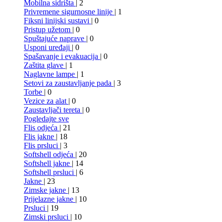
Mobilna sidrišta
| 2
Privremene sigurnosne linije
| 1
Fiksni linijski sustavi
| 0
Pristup užetom
| 0
Spuštajuće naprave
| 0
Usponi uređaji
| 0
Spašavanje i evakuacija
| 0
Zaštita glave
| 1
Naglavne lampe
| 1
Setovi za zaustavljanje pada
| 3
Torbe
| 0
Vezice za alat
| 0
Zaustavljači tereta
| 0
Pogledajte sve
Flis odjeća
| 21
Flis jakne
| 18
Flis prsluci
| 3
Softshell odjeća
| 20
Softshell jakne
| 14
Softshell prsluci
| 6
Jakne
| 23
Zimske jakne
| 13
Prijelazne jakne
| 10
Prsluci
| 19
Zimski prsluci
| 10