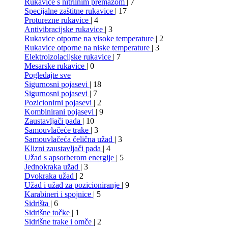
Rukavice s nitrilnim premazom
| 7
Specijalne zaštitne rukavice
| 17
Proturezne rukavice
| 4
Antivibracijske rukavice
| 3
Rukavice otporne na visoke temperature
| 2
Rukavice otporne na niske temperature
| 3
Elektroizolacijske rukavice
| 7
Mesarske rukavice
| 0
Pogledajte sve
Sigurnosni pojasevi
| 18
Sigurnosni pojasevi
| 7
Pozicionirni pojasevi
| 2
Kombinirani pojasevi
| 9
Zaustavljači pada
| 10
Samouvlačeće trake
| 3
Samouvlačeća čelična užad
| 3
Klizni zaustavljači pada
| 4
Užad s apsorberom energije
| 5
Jednokraka užad
| 3
Dvokraka užad
| 2
Užad i užad za pozicioniranje
| 9
Karabineri i spojnice
| 5
Sidrišta
| 6
Sidrišne točke
| 1
Sidrišne trake i omče
| 2