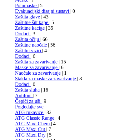
Polumaske
| 5
Evakuacijski disajni sustavi
| 0
Zaštita glave
| 43
Zaštitne šilt kape
| 5
Zaštitne kacige
| 35
Dodaci
| 3
Zaštita očiju
| 66
Zaštitne naočale
| 56
Zaštitni viziri
| 4
Dodaci
| 6
Zaštita za zavarivanje
| 15
Maske za zavarivanje
| 6
Naočale za zavarivanje
| 1
Stakla za maske za zavarivanje
| 8
Dodaci
| 0
Zaštita sluha
| 16
Antifoni
| 7
Čepići za uši
| 9
Pogledajte sve
ATG rukavice
| 32
ATG Classic Range
| 4
ATG Maxi Chem
| 4
ATG Maxi Cut
| 7
ATG Maxi Dry
| 5