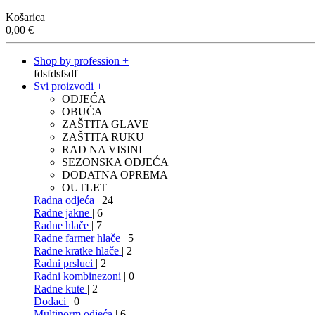
Košarica
0,00
€
Shop by profession +
fdsfdsfsdf
Svi proizvodi +
ODJEĆA
OBUĆA
ZAŠTITA GLAVE
ZAŠTITA RUKU
RAD NA VISINI
SEZONSKA ODJEĆA
DODATNA OPREMA
OUTLET
Radna odjeća
| 24
Radne jakne
| 6
Radne hlače
| 7
Radne farmer hlače
| 5
Radne kratke hlače
| 2
Radni prsluci
| 2
Radni kombinezoni
| 0
Radne kute
| 2
Dodaci
| 0
Multinorm odjeća
| 6