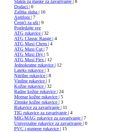
Stakla za maske za zavarivanje
| 8
Dodaci
| 0
Zaštita sluha
| 16
Antifoni
| 7
Čepići za uši
| 9
Pogledajte sve
ATG rukavice
| 32
ATG Classic Range
| 4
ATG Maxi Chem
| 4
ATG Maxi Cut
| 7
ATG Maxi Dry
| 5
ATG Maxi Flex
| 12
Jednokratne rukavice
| 12
Lateks rukavice
| 3
Nitrilne rukavice
| 8
Vinilne rukavice
| 1
Kožne rukavice
| 32
Radne kožne rukavice
| 24
Mornar kožne rukavice
| 5
Zimske kožne rukavice
| 3
Rukavice za zavarivanje
| 11
TIG rukavice za zavarivanje
| 4
MIG/MAG rukavice za zavarivanje
| 7
Univerzalne rukavice za zavarivanje
| 0
PVC i gumene rukavice
| 15