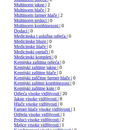
Multinorm jakne
| 2
Multinorm hlače
| 2
Multinorm farmer hlače
| 2
Multinorm prsluci
| 0
Multinorm kombinezoni
| 0
Dodaci
| 0
Medicinska i uslužna odjeća
| 0
Medicinske bluze
| 0
Medicinske hlače
| 0
Medicinski ogrtači
| 0
Medicinski kompleti
| 0
Kemijska zaštitna odjeća
| 0
Kemijski zaštitne jakne
| 0
Kemijski zaštitne hlače
| 0
Kemijski zaščitne farmer hlače
| 0
Kemijski zaštitni kombinezoni
| 0
Kemijski zaštitne kute
| 0
Odjeća visoke vidljivosti
| 20
Jakne visoke vidljivosti
| 8
Hlače visoke vidljivosti
| 0
Farmer hlače visoke vidljivosti
| 1
Odijela visoke vidljivosti
| 1
Prsluci visoke vidljivosti
| 2
Majice visoke vidljivosti
| 1