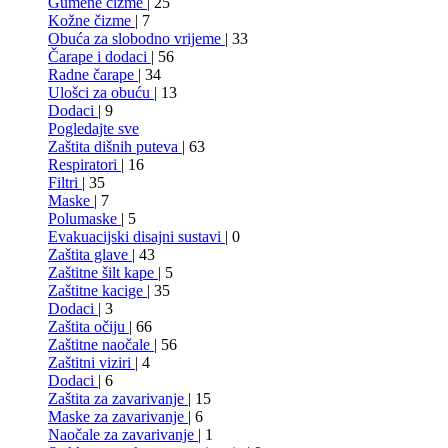
Gumene čižme
| 25
Kožne čizme
| 7
Obuća za slobodno vrijeme
| 33
Čarape i dodaci
| 56
Radne čarape
| 34
Ulošci za obuću
| 13
Dodaci
| 9
Pogledajte sve
Zaštita dišnih puteva
| 63
Respiratori
| 16
Filtri
| 35
Maske
| 7
Polumaske
| 5
Evakuacijski disajni sustavi
| 0
Zaštita glave
| 43
Zaštitne šilt kape
| 5
Zaštitne kacige
| 35
Dodaci
| 3
Zaštita očiju
| 66
Zaštitne naočale
| 56
Zaštitni viziri
| 4
Dodaci
| 6
Zaštita za zavarivanje
| 15
Maske za zavarivanje
| 6
Naočale za zavarivanje
| 1