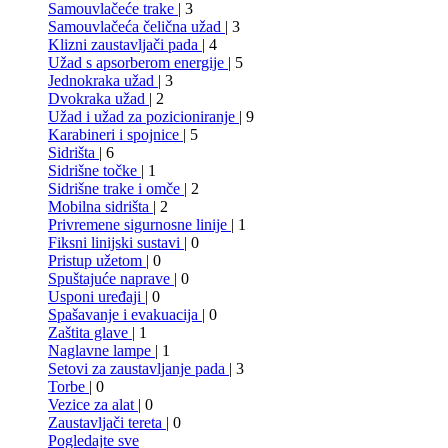
Samouvlačeće trake
| 3
Samouvlačeća čelična užad
| 3
Klizni zaustavljači pada
| 4
Užad s apsorberom energije
| 5
Jednokraka užad
| 3
Dvokraka užad
| 2
Užad i užad za pozicioniranje
| 9
Karabineri i spojnice
| 5
Sidrišta
| 6
Sidrišne točke
| 1
Sidrišne trake i omče
| 2
Mobilna sidrišta
| 2
Privremene sigurnosne linije
| 1
Fiksni linijski sustavi
| 0
Pristup užetom
| 0
Spuštajuće naprave
| 0
Usponi uređaji
| 0
Spašavanje i evakuacija
| 0
Zaštita glave
| 1
Naglavne lampe
| 1
Setovi za zaustavljanje pada
| 3
Torbe
| 0
Vezice za alat
| 0
Zaustavljači tereta
| 0
Pogledajte sve