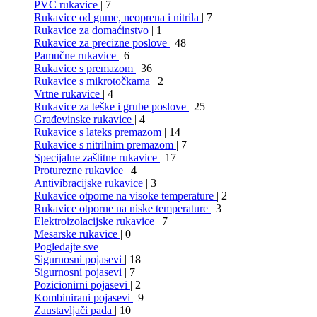
PVC rukavice
| 7
Rukavice od gume, neoprena i nitrila
| 7
Rukavice za domaćinstvo
| 1
Rukavice za precizne poslove
| 48
Pamučne rukavice
| 6
Rukavice s premazom
| 36
Rukavice s mikrotočkama
| 2
Vrtne rukavice
| 4
Rukavice za teške i grube poslove
| 25
Građevinske rukavice
| 4
Rukavice s lateks premazom
| 14
Rukavice s nitrilnim premazom
| 7
Specijalne zaštitne rukavice
| 17
Proturezne rukavice
| 4
Antivibracijske rukavice
| 3
Rukavice otporne na visoke temperature
| 2
Rukavice otporne na niske temperature
| 3
Elektroizolacijske rukavice
| 7
Mesarske rukavice
| 0
Pogledajte sve
Sigurnosni pojasevi
| 18
Sigurnosni pojasevi
| 7
Pozicionirni pojasevi
| 2
Kombinirani pojasevi
| 9
Zaustavljači pada
| 10