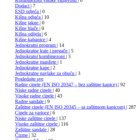
Kombinezoni visoke vidljivosti
| 0
Dodaci
| 7
ESD odjeća
| 0
Kišna odjaća
| 10
Kišne jakne
| 0
Kišne hlače
| 0
Kišna odijela
| 6
Kišne kabanice
| 4
Jednokratni program
| 14
Jednokratne kute i pregače
| 5
Jednokratni kombinezoni
| 3
Jednokratne manžete
| 1
Jednokratne kape
| 2
Jednokratne navlake za obuću
| 3
Pogledajte sve
Radne cipele (EN ISO 20347 – bez zaštitne kapice)
| 92
Niske radne cipele
| 40
Visoke radne cipele
| 43
Radne sandale
| 9
Zaštitne cipele (EN ISO 20345 – sa zaštitnom kapicom)
| 287
Cipele za varioce
| 6
Niske zaštitne cipele
| 137
Visoke zaštitne cipele
| 116
Zaštitne sandale
| 28
Čizme
| 32