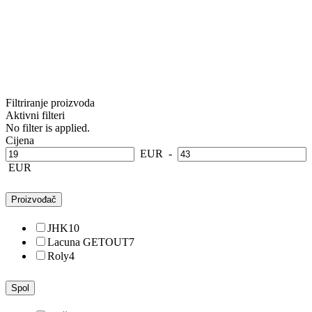
Filtriranje proizvoda
Aktivni filteri
No filter is applied.
Cijena
EUR
-
EUR
Proizvođač
JHK
10
Lacuna GETOUT
7
Roly
4
Spol