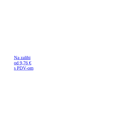
Na zalihi
od
9,76
€
s PDV-om