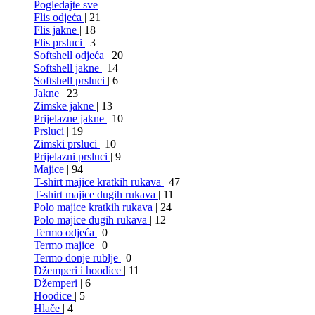
Pogledajte sve
Flis odjeća
| 21
Flis jakne
| 18
Flis prsluci
| 3
Softshell odjeća
| 20
Softshell jakne
| 14
Softshell prsluci
| 6
Jakne
| 23
Zimske jakne
| 13
Prijelazne jakne
| 10
Prsluci
| 19
Zimski prsluci
| 10
Prijelazni prsluci
| 9
Majice
| 94
T-shirt majice kratkih rukava
| 47
T-shirt majice dugih rukava
| 11
Polo majice kratkih rukava
| 24
Polo majice dugih rukava
| 12
Termo odjeća
| 0
Termo majice
| 0
Termo donje rublje
| 0
Džemperi i hoodice
| 11
Džemperi
| 6
Hoodice
| 5
Hlače
| 4