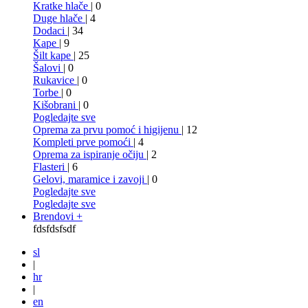
Kratke hlače
| 0
Duge hlače
| 4
Dodaci
| 34
Kape
| 9
Šilt kape
| 25
Šalovi
| 0
Rukavice
| 0
Torbe
| 0
Kišobrani
| 0
Pogledajte sve
Oprema za prvu pomoć i higijenu
| 12
Kompleti prve pomoći
| 4
Oprema za ispiranje očiju
| 2
Flasteri
| 6
Gelovi, maramice i zavoji
| 0
Pogledajte sve
Pogledajte sve
Brendovi +
fdsfdsfsdf
sl
|
hr
|
en