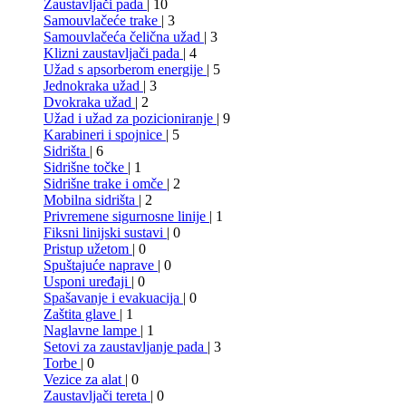
Zaustavljači pada
| 10
Samouvlačeće trake
| 3
Samouvlačeća čelična užad
| 3
Klizni zaustavljači pada
| 4
Užad s apsorberom energije
| 5
Jednokraka užad
| 3
Dvokraka užad
| 2
Užad i užad za pozicioniranje
| 9
Karabineri i spojnice
| 5
Sidrišta
| 6
Sidrišne točke
| 1
Sidrišne trake i omče
| 2
Mobilna sidrišta
| 2
Privremene sigurnosne linije
| 1
Fiksni linijski sustavi
| 0
Pristup užetom
| 0
Spuštajuće naprave
| 0
Usponi uređaji
| 0
Spašavanje i evakuacija
| 0
Zaštita glave
| 1
Naglavne lampe
| 1
Setovi za zaustavljanje pada
| 3
Torbe
| 0
Vezice za alat
| 0
Zaustavljači tereta
| 0