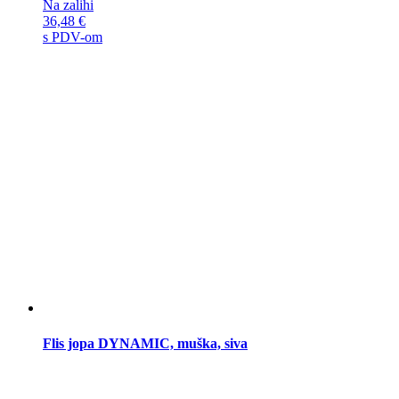
Na zalihi
36,48
€
s PDV-om
Flis jopa DYNAMIC, muška, siva