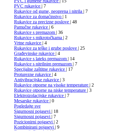
PVC i gumene rukavice
| 15
PVC rukavice
| 7
Rukavice od gume, neoprena i nitrila
| 7
Rukavice za domaćinstvo
| 1
Rukavice za precizne poslove
| 48
Pamučne rukavice
| 6
Rukavice s premazom
| 36
Rukavice s mikrotočkama
| 2
Vrtne rukavice
| 4
Rukavice za teške i grube poslove
| 25
Građevinske rukavice
| 4
Rukavice s lateks premazom
| 14
Rukavice s nitrilnim premazom
| 7
Specijalne zaštitne rukavice
| 17
Proturezne rukavice
| 4
Antivibracijske rukavice
| 3
Rukavice otporne na visoke temperature
| 2
Rukavice otporne na niske temperature
| 3
Elektroizolacijske rukavice
| 7
Mesarske rukavice
| 0
Pogledajte sve
Sigurnosni pojasevi
| 18
Sigurnosni pojasevi
| 7
Pozicionirni pojasevi
| 2
Kombinirani pojasevi
| 9