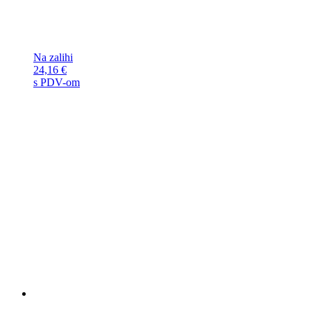
Na zalihi
24,16
€
s PDV-om