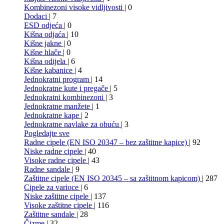
Kombinezoni visoke vidljivosti
| 0
Dodaci
| 7
ESD odjeća
| 0
Kišna odjaća
| 10
Kišne jakne
| 0
Kišne hlače
| 0
Kišna odijela
| 6
Kišne kabanice
| 4
Jednokratni program
| 14
Jednokratne kute i pregače
| 5
Jednokratni kombinezoni
| 3
Jednokratne manžete
| 1
Jednokratne kape
| 2
Jednokratne navlake za obuću
| 3
Pogledajte sve
Radne cipele (EN ISO 20347 – bez zaštitne kapice)
| 92
Niske radne cipele
| 40
Visoke radne cipele
| 43
Radne sandale
| 9
Zaštitne cipele (EN ISO 20345 – sa zaštitnom kapicom)
| 287
Cipele za varioce
| 6
Niske zaštitne cipele
| 137
Visoke zaštitne cipele
| 116
Zaštitne sandale
| 28
Čizme
| 32