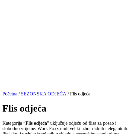
Početna
/
SEZONSKA ODJEĆA
/ Flis odjeća
Flis odjeća
Kategorija “
Flis odjeća
” uključuje odjeću od flisa za posao i
slobodno vrijeme. Work Foxx nudi veliki izbor radnih i elegantnih
flis jakni i prsluka izrađenih u skladu s europskim standardima