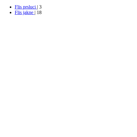
Flis prsluci
| 3
Flis jakne
| 18