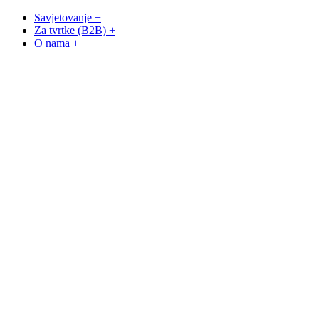
Savjetovanje +
Za tvrtke (B2B) +
O nama +