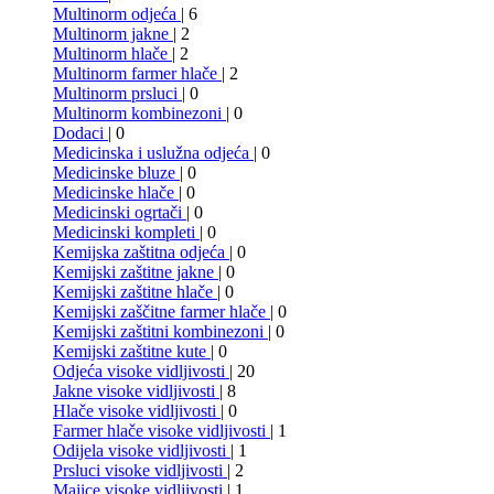
Multinorm odjeća
| 6
Multinorm jakne
| 2
Multinorm hlače
| 2
Multinorm farmer hlače
| 2
Multinorm prsluci
| 0
Multinorm kombinezoni
| 0
Dodaci
| 0
Medicinska i uslužna odjeća
| 0
Medicinske bluze
| 0
Medicinske hlače
| 0
Medicinski ogrtači
| 0
Medicinski kompleti
| 0
Kemijska zaštitna odjeća
| 0
Kemijski zaštitne jakne
| 0
Kemijski zaštitne hlače
| 0
Kemijski zaščitne farmer hlače
| 0
Kemijski zaštitni kombinezoni
| 0
Kemijski zaštitne kute
| 0
Odjeća visoke vidljivosti
| 20
Jakne visoke vidljivosti
| 8
Hlače visoke vidljivosti
| 0
Farmer hlače visoke vidljivosti
| 1
Odijela visoke vidljivosti
| 1
Prsluci visoke vidljivosti
| 2
Majice visoke vidljivosti
| 1