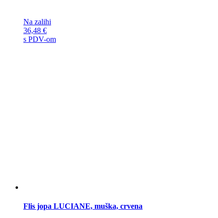
Na zalihi
36,48
€
s PDV-om
Flis jopa LUCIANE, muška, crvena