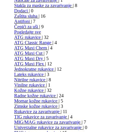
Naočale za zavarivanje
| 1
Stakla za maske za zavarivanje
| 8
Dodaci
| 0
Zaštita sluha
| 16
Antifoni
| 7
Čepići za uši
| 9
Pogledajte sve
ATG rukavice
| 32
ATG Classic Range
| 4
ATG Maxi Chem
| 4
ATG Maxi Cut
| 7
ATG Maxi Dry
| 5
ATG Maxi Flex
| 12
Jednokratne rukavice
| 12
Lateks rukavice
| 3
Nitrilne rukavice
| 8
Vinilne rukavice
| 1
Kožne rukavice
| 32
Radne kožne rukavice
| 24
Mornar kožne rukavice
| 5
Zimske kožne rukavice
| 3
Rukavice za zavarivanje
| 11
TIG rukavice za zavarivanje
| 4
MIG/MAG rukavice za zavarivanje
| 7
Univerzalne rukavice za zavarivanje
| 0