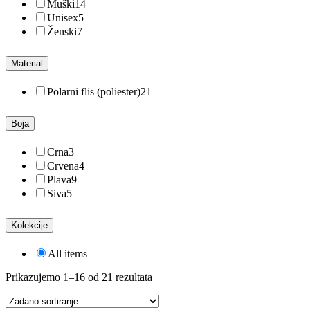
Muški
14
Unisex
5
Ženski
7
Material
Polarni flis (poliester)
21
Boja
Crna
3
Crvena
4
Plava
9
Siva
5
Kolekcije
All items
Prikazujemo 1–16 od 21 rezultata