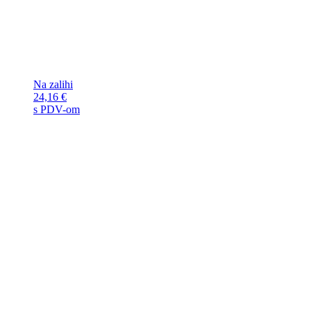
Na zalihi
24,16
€
s PDV-om