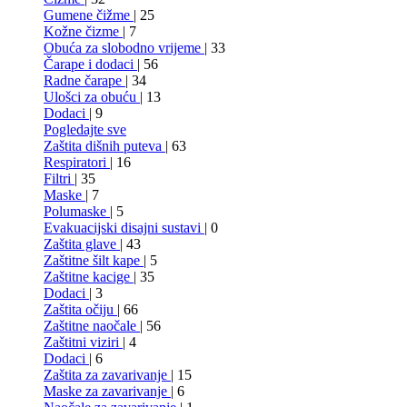
Gumene čižme
| 25
Kožne čizme
| 7
Obuća za slobodno vrijeme
| 33
Čarape i dodaci
| 56
Radne čarape
| 34
Ulošci za obuću
| 13
Dodaci
| 9
Pogledajte sve
Zaštita dišnih puteva
| 63
Respiratori
| 16
Filtri
| 35
Maske
| 7
Polumaske
| 5
Evakuacijski disajni sustavi
| 0
Zaštita glave
| 43
Zaštitne šilt kape
| 5
Zaštitne kacige
| 35
Dodaci
| 3
Zaštita očiju
| 66
Zaštitne naočale
| 56
Zaštitni viziri
| 4
Dodaci
| 6
Zaštita za zavarivanje
| 15
Maske za zavarivanje
| 6