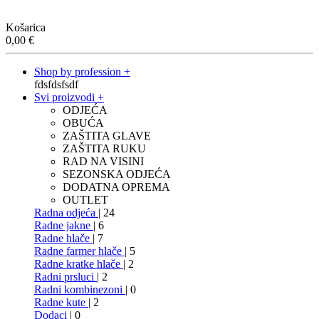
Košarica
0,00
€
Shop by profession +
fdsfdsfsdf
Svi proizvodi +
ODJEĆA
OBUĆA
ZAŠTITA GLAVE
ZAŠTITA RUKU
RAD NA VISINI
SEZONSKA ODJEĆA
DODATNA OPREMA
OUTLET
Radna odjeća
| 24
Radne jakne
| 6
Radne hlače
| 7
Radne farmer hlače
| 5
Radne kratke hlače
| 2
Radni prsluci
| 2
Radni kombinezoni
| 0
Radne kute
| 2
Dodaci
| 0