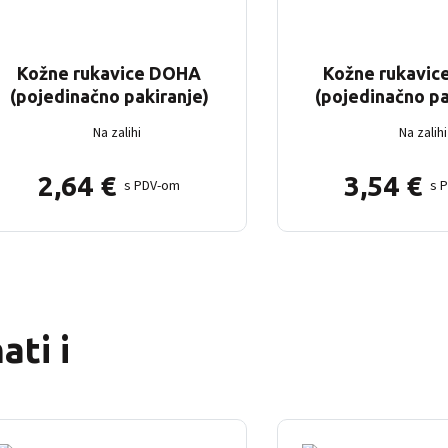
Kožne rukavice DOHA
Kožne rukavi
(pojedinačno pakiranje)
(pojedinačno pa
Na zalihi
Na zalihi
2,64
€
3,54
€
s PDV-om
s 
ti i