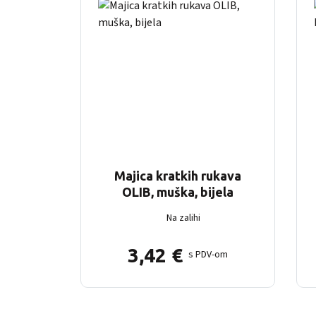
Majica kratkih rukava
OLIB, muška, bijela
Na zalihi
3,42
€
s PDV-om