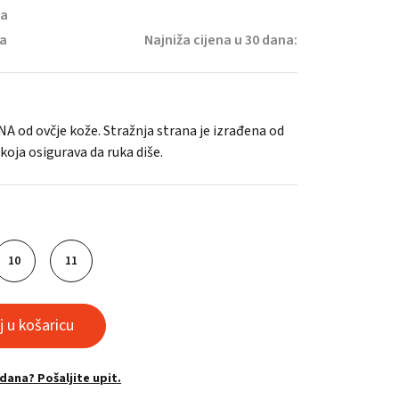
na
ja
Najniža cijena u 30 dana:
A od ovčje kože. Stražnja strana je izrađena od
koja osigurava da ruka diše.
10
11
 u košaricu
odana? Pošaljite upit.