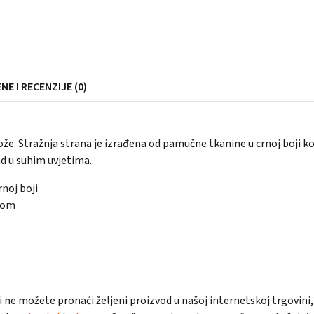
NE I RECENZIJE (0)
že. Stražnja strana je izrađena od pamučne tkanine u crnoj boji ko
ad u suhim uvjetima.
noj boji
akom
ili ne možete pronaći željeni proizvod u našoj internetskoj trgovi