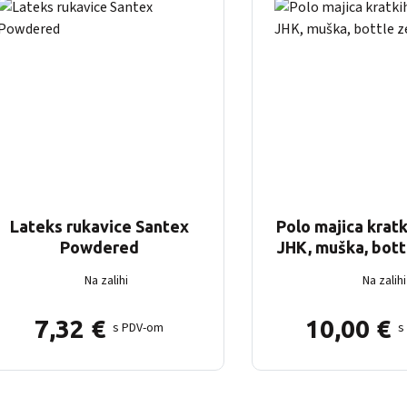
Lateks rukavice Santex
Polo majica krat
Powdered
JHK, muška, bott
Na zalihi
Na zalihi
7,32
€
10,00
€
s PDV-om
s