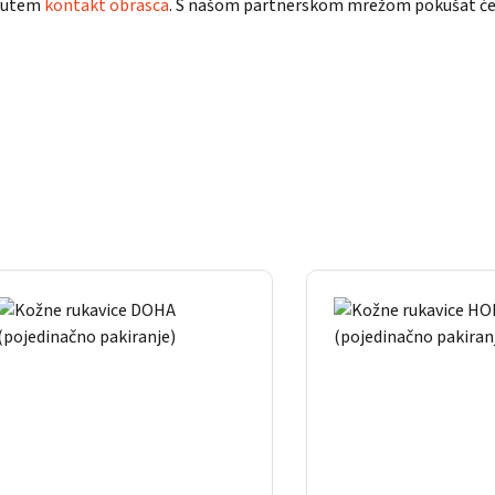
 putem
kontakt obrasca
. S našom partnerskom mrežom pokušat ćemo