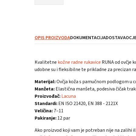
OPIS PROIZVODA
DOKUMENTACIJA
DOSTAVA
OCJE
Kvalitetne
kožne radne rukavice
RUNA od ovčje ko
udobne su i fleksibilne te prikladne za precizan r
Materijal:
Ovčja koža s pamučnom podlogom u cr
Manžeta:
Elastična manšeta, podesiva čičak tr
Proizvođač:
Lacuna
Standardi:
EN ISO 21420, EN 388 - 2121X
Veličina:
7–11
Pakiranje:
12 par
Ako proizvod koji vam je potreban nije na zalihi 