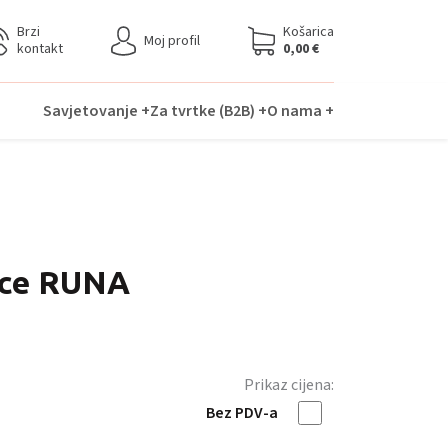
Brzi
Košarica
Moj profil
kontakt
0,00
€
Savjetovanje +
Za tvrtke (B2B) +
O nama +
ice RUNA
Prikaz cijena:
Bez PDV-a