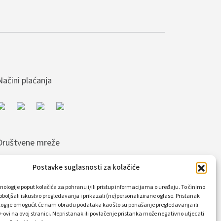
Načini plaćanja
Društvene mreže
Postavke suglasnosti za kolačiće
nologije poput kolačića za pohranu i/ili pristup informacijama o uređaju. To činimo
boljšali iskustvo pregledavanja i prikazali (ne)personalizirane oglase. Pristanak
logije omogućit će nam obradu podataka kao što su ponašanje pregledavanja ili
D-ovi na ovoj stranici. Nepristanak ili povlačenje pristanka može negativno utjecati