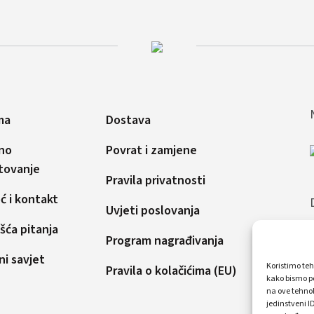
ma
Dostava
no
Povrat i zamjene
tovanje
Pravila privatnosti
 i kontakt
Uvjeti poslovanja
šća pitanja
Program nagrađivanja
ni savjet
Koristimo teh
Pravila o kolačićima (EU)
kako bismo po
na ove tehno
jedinstveni I