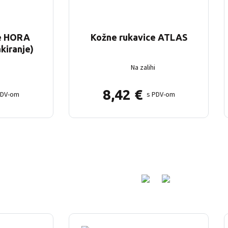
ce HORA
Kožne rukavice ATLAS
kiranje)
Na zalihi
8,42
€
PDV-om
s PDV-om