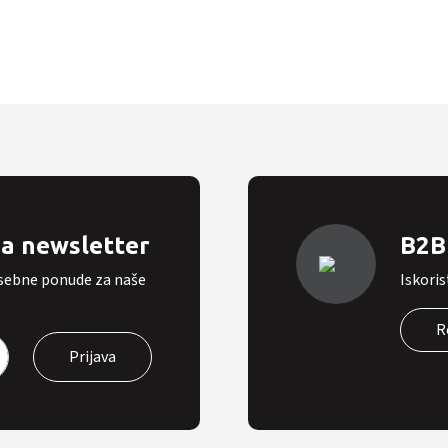
na newsletter
B2B 
osebne ponude za naše
Iskoris
R