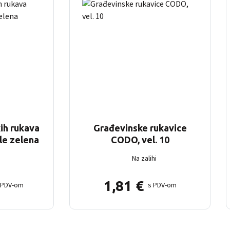
kih rukava
Građevinske rukavice
le zelena
CODO, vel. 10
Na zalihi
1,81
€
 PDV-om
s PDV-om