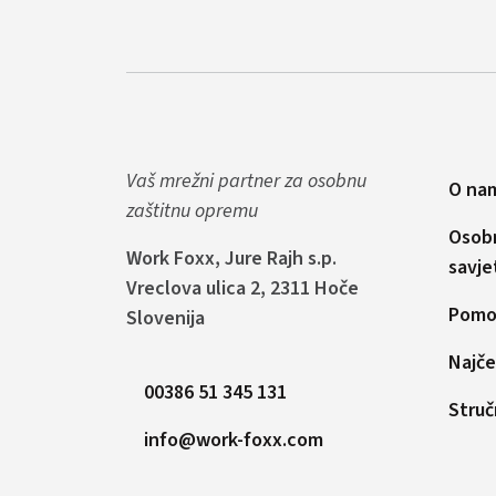
Vaš mrežni partner za osobnu
O na
zaštitnu opremu
Osob
Work Foxx, Jure Rajh s.p.
savje
Vreclova ulica 2, 2311 Hoče
Pomoć
Slovenija
Najče
00386 51 345 131
Struč
info@work-foxx.com