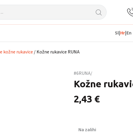
Sl
|
Hr
|
En
e kožne rukavice
/ Kožne rukavice RUNA
#6RUNA/
Kožne rukav
2,43
€
Na zalihi