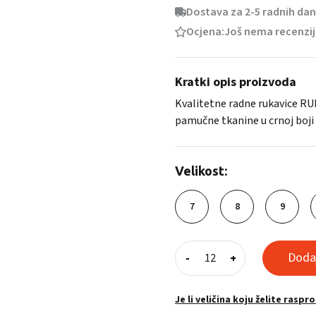
Dostava za 2-5 radnih da
Ocjena:
Još nema recenzi
Kratki opis proizvoda
Kvalitetne radne rukavice RUN
pamučne tkanine u crnoj boji 
Velikost:
7
8
9
Kožne
Dodaj
-
+
rukavice
RUNA
količina
Je li veličina koju želite raspr