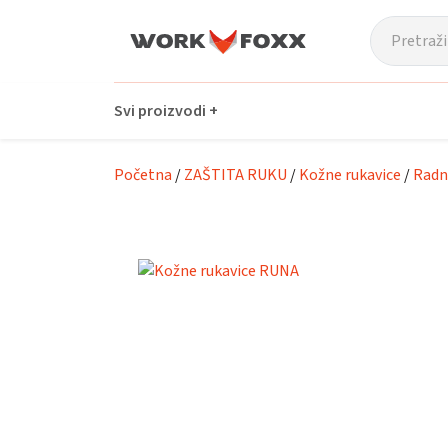
Prijeđi na glavni sadržaj
Svi proizvodi +
Početna
/
ZAŠTITA RUKU
/
Kožne rukavice
/
Radn