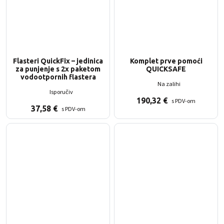
Flasteri QuickFix – jedinica
Komplet prve pomoći
za punjenje s 2x paketom
QUICKSAFE
vodootpornih flastera
Na zalihi
Isporučiv
190,32
€
s PDV-om
37,58
€
s PDV-om