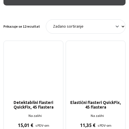
Prikazuje se 12 rezultat
Detektabilni flasteri
Elastični flasteri QuickFix,
QuickFix, 45 flastera
45 flastera
Na zalihi
Na zalihi
15,01
€
11,35
€
s PDV-om
s PDV-om