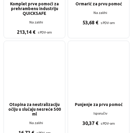
Komplet prve pomoći za
Ormarić za prvu pomoć
prehrambenu industriju
Na zalihi
QUICKSAFE
Na zalihi
53,68
€
s PDV-om
213,14
€
s PDV-om
Otopina za neutralizaciju
Punjenje za prvu pomoć
očiju u slučaju nesreće 500
Isporučiv
ml
Na zalihi
30,37
€
s PDV-om
16,72
€
s PDV-om