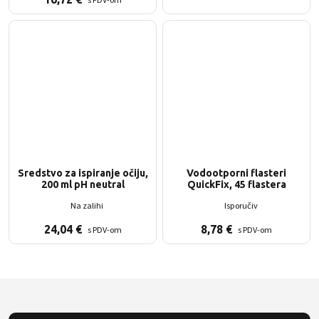
Sredstvo za ispiranje očiju,
Vodootporni flasteri
200 ml pH neutral
QuickFix, 45 flastera
Na zalihi
Isporučiv
24,04
€
8,78
€
s PDV-om
s PDV-om