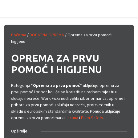
Prijeđi na glavni sadržaj
Početna
/
DODATNA OPREMA
/ Oprema za prvu pomoć i
higijenu
OPREMA ZA PRVU
POMOĆ I HIGIJENU
Kategorija “
Oprema za prvu pomoć
” uključuje opremu za
prvu pomoć i pribor koji će se koristiti na radnom mjestu u
slučaju nesreće. Work Foxx nudi veliki izbor ormarića, opreme i
pribora za prvu pomoć u slučaju nesreća, proizvedenih u
skladu s europskim standardima kvalitete. Ponuda uključuje
opremu za prvu pomoć marki
Lacuna
i
Plum Safety
.
Opširnije