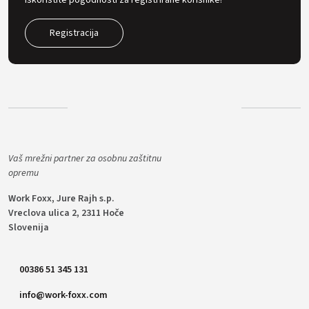
Iskoristite pogodnosti za registrirane korisnike!
Registracija
Vaš mrežni partner za osobnu zaštitnu
opremu
Work Foxx, Jure Rajh s.p.
Vreclova ulica 2, 2311 Hoče
Slovenija
00386 51 345 131
info@work-foxx.com