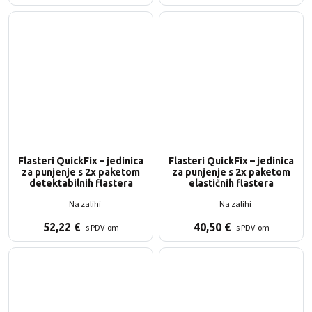
Flasteri QuickFix – jedinica
Flasteri QuickFix – jedinica
za punjenje s 2x paketom
za punjenje s 2x paketom
detektabilnih flastera
elastičnih flastera
Na zalihi
Na zalihi
52,22
€
40,50
€
s PDV-om
s PDV-om