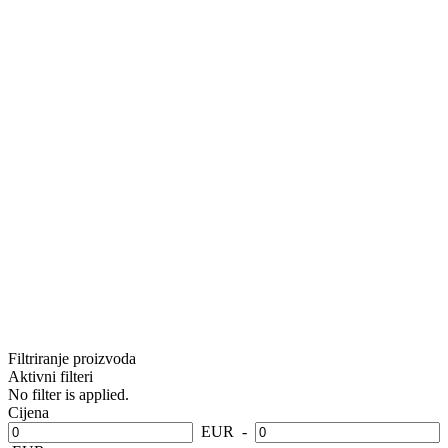
Filtriranje proizvoda
Aktivni filteri
No filter is applied.
Cijena
EUR
-