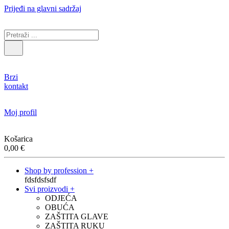
Prijeđi na glavni sadržaj
Brzi
kontakt
Moj profil
Košarica
0,00
€
Shop by profession +
fdsfdsfsdf
Svi proizvodi +
ODJEĆA
OBUĆA
ZAŠTITA GLAVE
ZAŠTITA RUKU