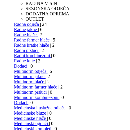
RAD NA VISINI
SEZONSKA ODJEĆA
DODATNA OPREMA
OUTLET
Radna odjeća
| 24
Radne jakne
| 6
Radne hlače
| 7
Radne farmer hlače
| 5
Radne kratke hlače
| 2
Radni prsluci
| 2
Radni kombinezoni
| 0
Radne kute
| 2
Dodaci
| 0
Multinorm odjeća
| 6
Multinorm jakne
| 2
Multinorm hlače
| 2
Multinorm farmer hlače
| 2
Multinorm prsluci
| 0
Multinorm kombinezoni
| 0
Dodaci
| 0
Medicinska i uslužna odjeća
| 0
Medicinske bluze
| 0
Medicinske hlače
| 0
Medicinski ogrtači
| 0
Medicinski kompleti
| 0