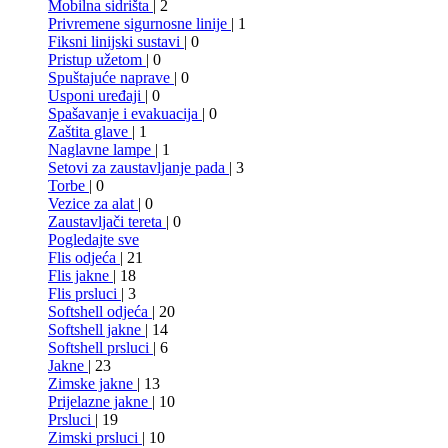
Mobilna sidrišta
| 2
Privremene sigurnosne linije
| 1
Fiksni linijski sustavi
| 0
Pristup užetom
| 0
Spuštajuće naprave
| 0
Usponi uređaji
| 0
Spašavanje i evakuacija
| 0
Zaštita glave
| 1
Naglavne lampe
| 1
Setovi za zaustavljanje pada
| 3
Torbe
| 0
Vezice za alat
| 0
Zaustavljači tereta
| 0
Pogledajte sve
Flis odjeća
| 21
Flis jakne
| 18
Flis prsluci
| 3
Softshell odjeća
| 20
Softshell jakne
| 14
Softshell prsluci
| 6
Jakne
| 23
Zimske jakne
| 13
Prijelazne jakne
| 10
Prsluci
| 19
Zimski prsluci
| 10