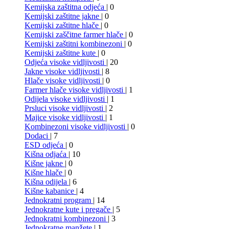
Kemijska zaštitna odjeća
| 0
Kemijski zaštitne jakne
| 0
Kemijski zaštitne hlače
| 0
Kemijski zaščitne farmer hlače
| 0
Kemijski zaštitni kombinezoni
| 0
Kemijski zaštitne kute
| 0
Odjeća visoke vidljivosti
| 20
Jakne visoke vidljivosti
| 8
Hlače visoke vidljivosti
| 0
Farmer hlače visoke vidljivosti
| 1
Odijela visoke vidljivosti
| 1
Prsluci visoke vidljivosti
| 2
Majice visoke vidljivosti
| 1
Kombinezoni visoke vidljivosti
| 0
Dodaci
| 7
ESD odjeća
| 0
Kišna odjaća
| 10
Kišne jakne
| 0
Kišne hlače
| 0
Kišna odijela
| 6
Kišne kabanice
| 4
Jednokratni program
| 14
Jednokratne kute i pregače
| 5
Jednokratni kombinezoni
| 3
Jednokratne manžete
| 1