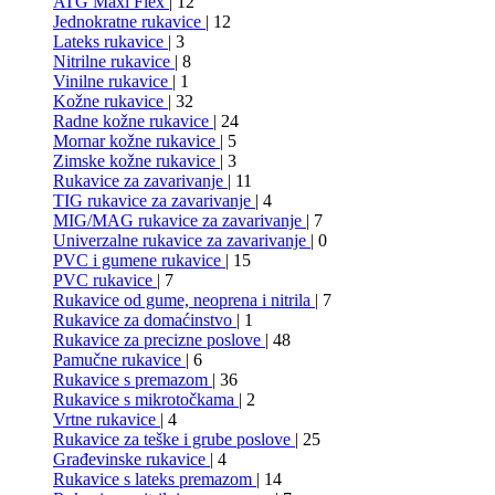
ATG Maxi Flex
| 12
Jednokratne rukavice
| 12
Lateks rukavice
| 3
Nitrilne rukavice
| 8
Vinilne rukavice
| 1
Kožne rukavice
| 32
Radne kožne rukavice
| 24
Mornar kožne rukavice
| 5
Zimske kožne rukavice
| 3
Rukavice za zavarivanje
| 11
TIG rukavice za zavarivanje
| 4
MIG/MAG rukavice za zavarivanje
| 7
Univerzalne rukavice za zavarivanje
| 0
PVC i gumene rukavice
| 15
PVC rukavice
| 7
Rukavice od gume, neoprena i nitrila
| 7
Rukavice za domaćinstvo
| 1
Rukavice za precizne poslove
| 48
Pamučne rukavice
| 6
Rukavice s premazom
| 36
Rukavice s mikrotočkama
| 2
Vrtne rukavice
| 4
Rukavice za teške i grube poslove
| 25
Građevinske rukavice
| 4
Rukavice s lateks premazom
| 14