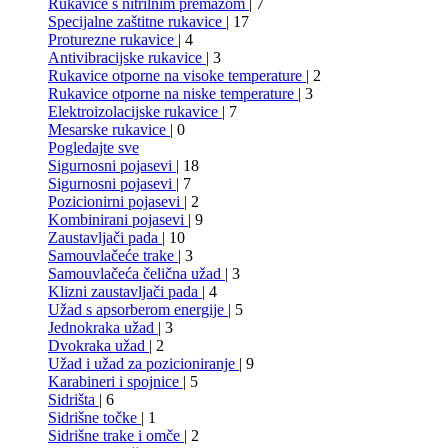
Rukavice s nitrilnim premazom
| 7
Specijalne zaštitne rukavice
| 17
Proturezne rukavice
| 4
Antivibracijske rukavice
| 3
Rukavice otporne na visoke temperature
| 2
Rukavice otporne na niske temperature
| 3
Elektroizolacijske rukavice
| 7
Mesarske rukavice
| 0
Pogledajte sve
Sigurnosni pojasevi
| 18
Sigurnosni pojasevi
| 7
Pozicionirni pojasevi
| 2
Kombinirani pojasevi
| 9
Zaustavljači pada
| 10
Samouvlačeće trake
| 3
Samouvlačeća čelična užad
| 3
Klizni zaustavljači pada
| 4
Užad s apsorberom energije
| 5
Jednokraka užad
| 3
Dvokraka užad
| 2
Užad i užad za pozicioniranje
| 9
Karabineri i spojnice
| 5
Sidrišta
| 6
Sidrišne točke
| 1
Sidrišne trake i omče
| 2