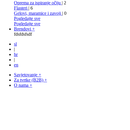
Oprema za ispiranje očiju
| 2
Flasteri
| 6
Gelovi, maramice i zavoji
| 0
Pogledajte sve
Pogledajte sve
Brendovi +
fdsfdsfsdf
sl
|
hr
|
en
Savjetovanje +
Za tvrtke (B2B) +
O nama +