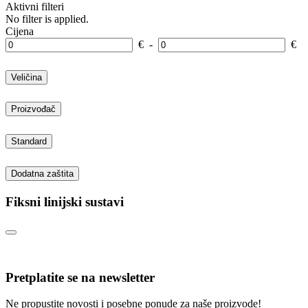
Aktivni filteri
No filter is applied.
Cijena
€
-
€
Veličina
Proizvođač
Standard
Dodatna zaštita
Fiksni linijski sustavi
Pretplatite se na newsletter
Ne propustite novosti i posebne ponude za naše proizvode!