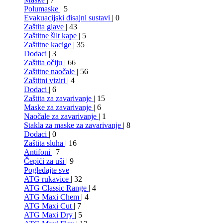
Polumaske
| 5
Evakuacijski disajni sustavi
| 0
Zaštita glave
| 43
Zaštitne šilt kape
| 5
Zaštitne kacige
| 35
Dodaci
| 3
Zaštita očiju
| 66
Zaštitne naočale
| 56
Zaštitni viziri
| 4
Dodaci
| 6
Zaštita za zavarivanje
| 15
Maske za zavarivanje
| 6
Naočale za zavarivanje
| 1
Stakla za maske za zavarivanje
| 8
Dodaci
| 0
Zaštita sluha
| 16
Antifoni
| 7
Čepići za uši
| 9
Pogledajte sve
ATG rukavice
| 32
ATG Classic Range
| 4
ATG Maxi Chem
| 4
ATG Maxi Cut
| 7
ATG Maxi Dry
| 5