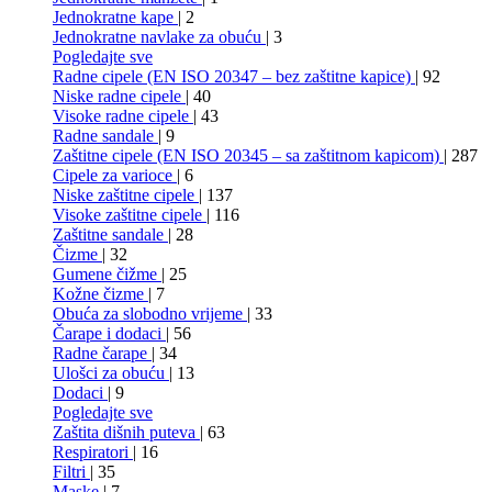
Jednokratne kape
| 2
Jednokratne navlake za obuću
| 3
Pogledajte sve
Radne cipele (EN ISO 20347 – bez zaštitne kapice)
| 92
Niske radne cipele
| 40
Visoke radne cipele
| 43
Radne sandale
| 9
Zaštitne cipele (EN ISO 20345 – sa zaštitnom kapicom)
| 287
Cipele za varioce
| 6
Niske zaštitne cipele
| 137
Visoke zaštitne cipele
| 116
Zaštitne sandale
| 28
Čizme
| 32
Gumene čižme
| 25
Kožne čizme
| 7
Obuća za slobodno vrijeme
| 33
Čarape i dodaci
| 56
Radne čarape
| 34
Ulošci za obuću
| 13
Dodaci
| 9
Pogledajte sve
Zaštita dišnih puteva
| 63
Respiratori
| 16
Filtri
| 35
Maske
| 7