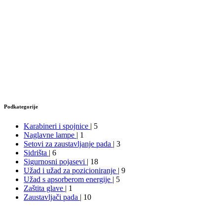
Podkategorije
Karabineri i spojnice
| 5
Naglavne lampe
| 1
Setovi za zaustavljanje pada
| 3
Sidrišta
| 6
Sigurnosni pojasevi
| 18
Užad i užad za pozicioniranje
| 9
Užad s apsorberom energije
| 5
Zaštita glave
| 1
Zaustavljači pada
| 10