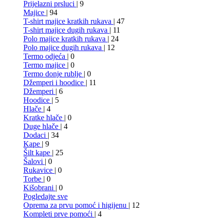
Prijelazni prsluci
| 9
Majice
| 94
T-shirt majice kratkih rukava
| 47
T-shirt majice dugih rukava
| 11
Polo majice kratkih rukava
| 24
Polo majice dugih rukava
| 12
Termo odjeća
| 0
Termo majice
| 0
Termo donje rublje
| 0
Džemperi i hoodice
| 11
Džemperi
| 6
Hoodice
| 5
Hlače
| 4
Kratke hlače
| 0
Duge hlače
| 4
Dodaci
| 34
Kape
| 9
Šilt kape
| 25
Šalovi
| 0
Rukavice
| 0
Torbe
| 0
Kišobrani
| 0
Pogledajte sve
Oprema za prvu pomoć i higijenu
| 12
Kompleti prve pomoći
| 4