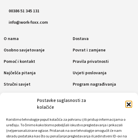
00386 51 345 131
info@work-foxx.com
O nama
Dostava
Osobno savjetovanje
Povrat i zamjene
Pomoć i kontakt
Pravila privatnosti
Najčešća pitanja
Uvjeti poslovanja
Stručni savjet
Program nagrađivanja
Pravila o kolačićima (EU)
Postavke suglasnosti za
kolačiće
Načini plaćanja
Koristimo tehnologije poput kolačića za pohranu i/ili pristup informacijama o
uređaju. To činimo kako bismo poboljšali iskustvo pregledavanja i prikazali
(ne)personalizirane oglase. Pristanak na ove tehnologije omogućit će nam
obradu podataka kao što su ponašanje pregledavanja ili jedinstveni ID-ovi na
Društvene mreže