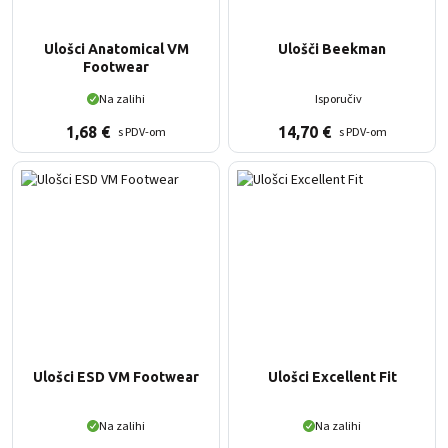
Ulošci Anatomical VM
Ulošči Beekman
Footwear
Na zalihi
Isporučiv
1,68
€
14,70
€
s PDV-om
s PDV-om
Ulošci ESD VM Footwear
Ulošci Excellent Fit
Na zalihi
Na zalihi