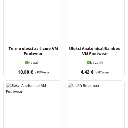
Termo ulošci za čizme VM
Ulošci Anatomical Bamboo
Footwear
VM Footwear
Na zalihi
Na zalihi
10,88
€
4,42
€
s PDV-om
s PDV-om