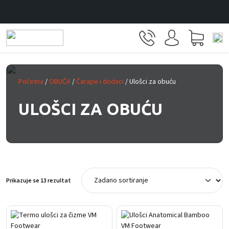
Prijeđi na glavni sadržaj
Početna
/
OBUĆA
/
Čarape i dodaci
/ Ulošci za obuću
ULOŠCI ZA OBUĆU
Prikazuje se 13 rezultat