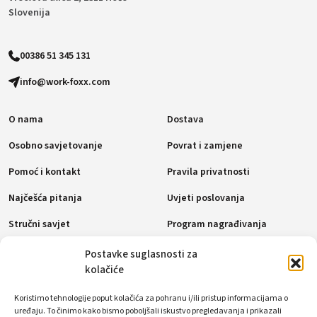
Slovenija
00386 51 345 131
info@work-foxx.com
O nama
Dostava
Osobno savjetovanje
Povrat i zamjene
Pomoć i kontakt
Pravila privatnosti
Najčešća pitanja
Uvjeti poslovanja
Stručni savjet
Program nagrađivanja
Pravila o kolačićima (EU)
Postavke suglasnosti za
kolačiće
Načini plaćanja
Koristimo tehnologije poput kolačića za pohranu i/ili pristup informacijama o
uređaju. To činimo kako bismo poboljšali iskustvo pregledavanja i prikazali