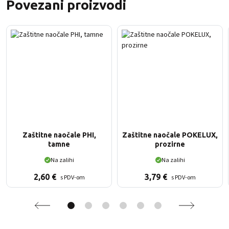
Povezani proizvodi
Zaštitne naočale PHI,
Zaštitne naočale POKELUX,
tamne
prozirne
Na zalihi
Na zalihi
2,60
€
3,79
€
s PDV-om
s PDV-om