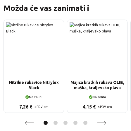
Možda će vas zanimati i
Nitrilne rukavice Nitrylex
Majica kratkih rukava OLIB,
Black
muška, kraljevsko plava
Na zalihi
Na zalihi
7,26
€
4,15
€
s PDV-om
s PDV-om