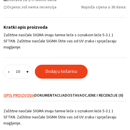
Ocjena:
Još nema recenzija
Najniža cijena u 30 dana:
Kratki opis proizvoda
Zaštitne naočale SIGMA imaju tamne leće s oznakom leće 5-3.1 1
SFTKN. Zaštitne naočale SIGMA štite vas od UV zraka i sprječavaju
magljenje.
Zaštitne
Dodaj u košaricu
-
+
naočale
SIGMA,
tamne
količina
OPIS PROIZVODA
DOKUMENTACIJA
DOSTAVA
OCJENE I RECENZIJE (0)
Zaštitne naočale SIGMA imaju tamne leće s oznakom leće 5-3.1 1
SFTKN. Zaštitne naočale SIGMA štite vas od UV zraka i sprječavaju
magljenje.