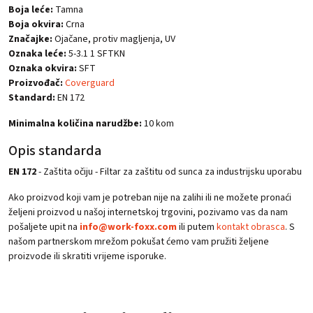
Boja leće:
Tamna
Boja okvira:
Crna
Značajke:
Ojačane, protiv magljenja, UV
Oznaka leće:
5-3.1 1 SFTKN
Oznaka okvira:
SFT
Proizvođač:
Coverguard
Standard:
EN 172
Minimalna količina narudžbe:
10 kom
Opis standarda
EN 172
- Zaštita očiju - Filtar za zaštitu od sunca za industrijsku uporabu
Ako proizvod koji vam je potreban nije na zalihi ili ne možete pronaći
željeni proizvod u našoj internetskoj trgovini, pozivamo vas da nam
pošaljete upit na
info@work-foxx.com
ili putem
kontakt obrasca
. S
našom partnerskom mrežom pokušat ćemo vam pružiti željene
proizvode ili skratiti vrijeme isporuke.