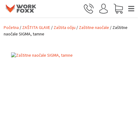
Prijeđi na glavni sadržaj
Početna
/
ZAŠTITA GLAVE
/
Zaštita očiju
/
Zaštitne naočale
/ Zaštitne
naočale SIGMA, tamne