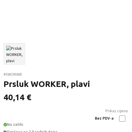
#5WORWB
Prsluk WORKER, plavi
40,14
€
Prikaz cijena:
Bez PDV-a
Na zalihi
Dostava za 2-5 radnih dana