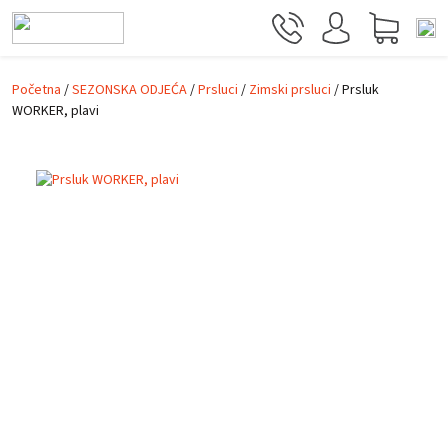
Prijeđi na glavni sadržaj
Početna
/
SEZONSKA ODJEĆA
/
Prsluci
/
Zimski prsluci
/ Prsluk
WORKER, plavi