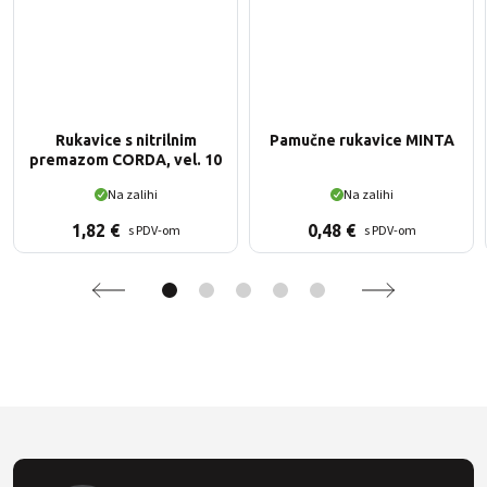
Rukavice s nitrilnim
Pamučne rukavice MINTA
premazom CORDA, vel. 10
Na zalihi
Na zalihi
1,82
€
0,48
€
s PDV-om
s PDV-om