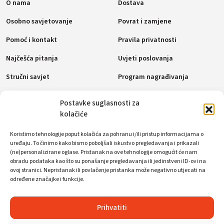
O nama
Dostava
Osobno savjetovanje
Povrat i zamjene
Pomoć i kontakt
Pravila privatnosti
Najčešća pitanja
Uvjeti poslovanja
Stručni savjet
Program nagrađivanja
Pravila o kolačićima (EU)
Postavke suglasnosti za
kolačiće
Načini plaćanja
Koristimo tehnologije poput kolačića za pohranu i/ili pristup informacijama o
uređaju. To činimo kako bismo poboljšali iskustvo pregledavanja i prikazali
(ne)personalizirane oglase. Pristanak na ove tehnologije omogućit će nam
obradu podataka kao što su ponašanje pregledavanja ili jedinstveni ID-ovi na
Društvene mreže
ovoj stranici. Nepristanak ili povlačenje pristanka može negativno utjecati na
određene značajke i funkcije.
Prihvatiti