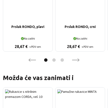
Prsluk RONDO, plavi
Prsluk RONDO, crni
Na zalihi
Na zalihi
28,67
€
28,67
€
s PDV-om
s PDV-om
Možda će vas zanimati i