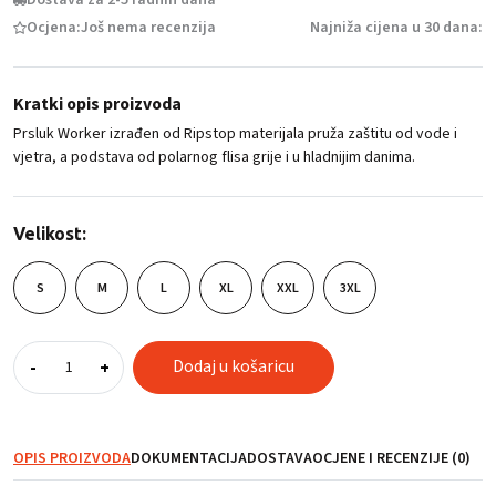
Ocjena:
Još nema recenzija
Najniža cijena u 30 dana:
Kratki opis proizvoda
Prsluk Worker izrađen od Ripstop materijala pruža zaštitu od vode i
vjetra, a podstava od polarnog flisa grije i u hladnijim danima.
Velikost:
S
M
L
XL
XXL
3XL
Prsluk
Dodaj u košaricu
-
+
WORKER,
plavi
količina
OPIS PROIZVODA
DOKUMENTACIJA
DOSTAVA
OCJENE I RECENZIJE (0)