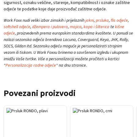
sigurnost, oznaku veličine, starenje, kompatibilnost i oznake zaštitne
odjeće te podatke koje daje proizvođač zaštitne odjeće.
Work Foxx nudi veliki izbor zimskih i prijelaznih
jakni
,
prsluka
,
flis odjeće
,
softshell odjeće
,
džempera i pulovera
,
majica
,
kapa i šilterica
te
kišne
odjeće
, proizvedenih prema europskim standardima kvalitete. U ponudi se
nalazi sezonska odjeća brendova Lacuna, Coverguard, Keya, JHK, Rolly,
SOL'S, Gildan itd. Sezonsku odjeću moguće je personalizirati strojnim
vezom ili tiskom. U Work Foxxu brinemo o savršenom izgledu i ukupnom
imidžu Vaše tvrtke. Više o personalizaciji možete pročitati u kartici
"
Personalizacija radne odjeće
" na dnu stranice.
Povezani proizvodi