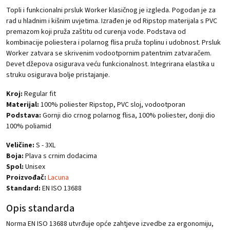
Topli i funkcionalni prsluk Worker klasičnog je izgleda. Pogodan je za
rad u hladnim i kišnim uvjetima. Izrađen je od Ripstop materijala s PVC
premazom koji pruža zaštitu od curenja vode. Podstava od
kombinacije poliestera i polarnog flisa pruža toplinu i udobnost. Prsluk
Worker zatvara se skrivenim vodootpornim patentnim zatvaračem.
Devet džepova osigurava veću funkcionalnost. Integrirana elastika u
struku osigurava bolje pristajanje.
Kroj:
Regular fit
Materijal:
100% poliester Ripstop, PVC sloj, vodootporan
Podstava:
Gornji dio crnog polarnog flisa, 100% poliester, donji dio
100% poliamid
Veličine:
S - 3XL
Boja:
Plava s crnim dodacima
Spol:
Unisex
Proizvođač:
Lacuna
Standard:
EN ISO 13688
Opis standarda
Norma EN ISO 13688 utvrđuje opće zahtjeve izvedbe za ergonomiju,