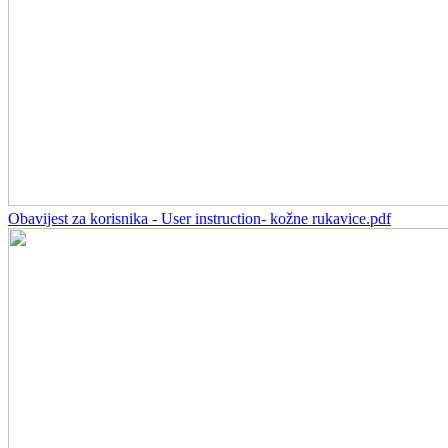
Obavijest za korisnika - User instruction- kožne rukavice.pdf