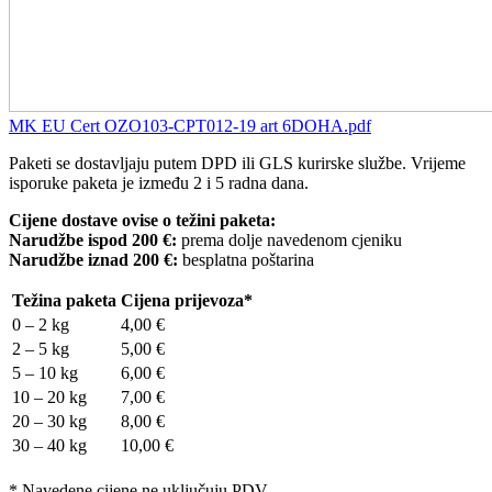
MK EU Cert OZO103-CPT012-19 art 6DOHA.pdf
Paketi se dostavljaju putem DPD ili GLS kurirske službe. Vrijeme
isporuke paketa je između 2 i 5 radna dana.
Cijene dostave ovise o težini paketa:
Narudžbe ispod 200 €:
prema dolje navedenom cjeniku
Narudžbe iznad 200 €:
besplatna poštarina
Težina paketa
Cijena prijevoza*
0 – 2 kg
4,00 €
2 – 5 kg
5,00 €
5 – 10 kg
6,00 €
10 – 20 kg
7,00 €
20 – 30 kg
8,00 €
30 – 40 kg
10,00 €
* Navedene cijene ne uključuju PDV