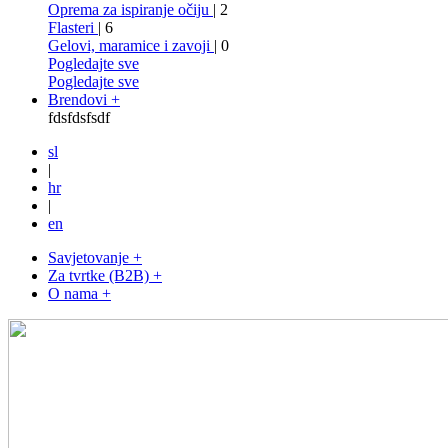
Oprema za ispiranje očiju
| 2
Flasteri
| 6
Gelovi, maramice i zavoji
| 0
Pogledajte sve
Pogledajte sve
Brendovi +
fdsfdsfsdf
sl
|
hr
|
en
Savjetovanje +
Za tvrtke (B2B) +
O nama +