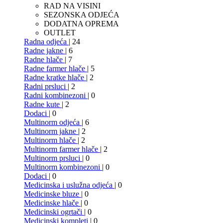
RAD NA VISINI
SEZONSKA ODJEĆA
DODATNA OPREMA
OUTLET
Radna odjeća
| 24
Radne jakne
| 6
Radne hlače
| 7
Radne farmer hlače
| 5
Radne kratke hlače
| 2
Radni prsluci
| 2
Radni kombinezoni
| 0
Radne kute
| 2
Dodaci
| 0
Multinorm odjeća
| 6
Multinorm jakne
| 2
Multinorm hlače
| 2
Multinorm farmer hlače
| 2
Multinorm prsluci
| 0
Multinorm kombinezoni
| 0
Dodaci
| 0
Medicinska i uslužna odjeća
| 0
Medicinske bluze
| 0
Medicinske hlače
| 0
Medicinski ogrtači
| 0
Medicinski kompleti
| 0