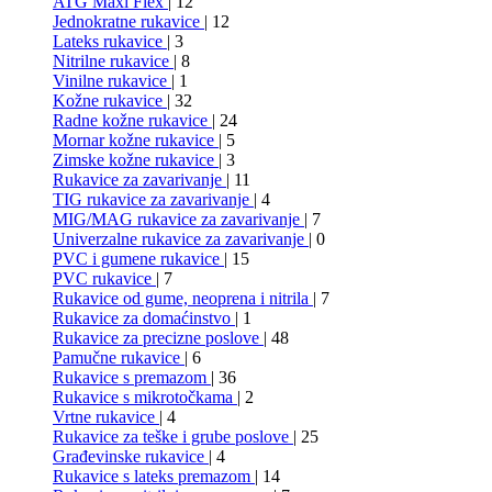
ATG Maxi Flex
| 12
Jednokratne rukavice
| 12
Lateks rukavice
| 3
Nitrilne rukavice
| 8
Vinilne rukavice
| 1
Kožne rukavice
| 32
Radne kožne rukavice
| 24
Mornar kožne rukavice
| 5
Zimske kožne rukavice
| 3
Rukavice za zavarivanje
| 11
TIG rukavice za zavarivanje
| 4
MIG/MAG rukavice za zavarivanje
| 7
Univerzalne rukavice za zavarivanje
| 0
PVC i gumene rukavice
| 15
PVC rukavice
| 7
Rukavice od gume, neoprena i nitrila
| 7
Rukavice za domaćinstvo
| 1
Rukavice za precizne poslove
| 48
Pamučne rukavice
| 6
Rukavice s premazom
| 36
Rukavice s mikrotočkama
| 2
Vrtne rukavice
| 4
Rukavice za teške i grube poslove
| 25
Građevinske rukavice
| 4
Rukavice s lateks premazom
| 14