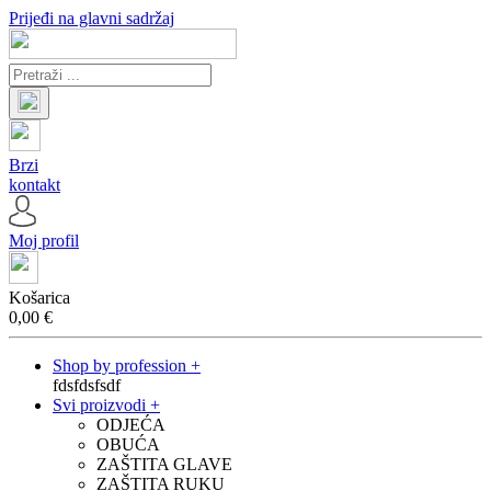
Prijeđi na glavni sadržaj
Brzi
kontakt
Moj profil
Košarica
0,00
€
Shop by profession +
fdsfdsfsdf
Svi proizvodi +
ODJEĆA
OBUĆA
ZAŠTITA GLAVE
ZAŠTITA RUKU