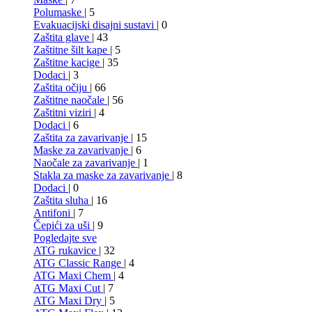
Polumaske
| 5
Evakuacijski disajni sustavi
| 0
Zaštita glave
| 43
Zaštitne šilt kape
| 5
Zaštitne kacige
| 35
Dodaci
| 3
Zaštita očiju
| 66
Zaštitne naočale
| 56
Zaštitni viziri
| 4
Dodaci
| 6
Zaštita za zavarivanje
| 15
Maske za zavarivanje
| 6
Naočale za zavarivanje
| 1
Stakla za maske za zavarivanje
| 8
Dodaci
| 0
Zaštita sluha
| 16
Antifoni
| 7
Čepići za uši
| 9
Pogledajte sve
ATG rukavice
| 32
ATG Classic Range
| 4
ATG Maxi Chem
| 4
ATG Maxi Cut
| 7
ATG Maxi Dry
| 5