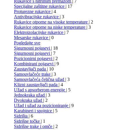
Rukavice s nitrilnim premazom
| 7
Specijalne zaštitne rukavice
| 17
Proturezne rukavice
| 4
Antivibracijske rukavice
| 3
Rukavice otporne na visoke temperature
| 2
Rukavice otporne na niske temperature
| 3
Elektroizolacijske rukavice
| 7
Mesarske rukavice
| 0
Pogledajte sve
Sigurnosni pojasevi
| 18
Sigurnosni pojasevi
| 7
Pozicionirni pojasevi
| 2
Kombinirani pojasevi
| 9
Zaustavljači pada
| 10
Samouvlačeće trake
| 3
Samouvlačeća čelična užad
| 3
Klizni zaustavljači pada
| 4
Užad s apsorberom energije
| 5
Jednokraka užad
| 3
Dvokraka užad
| 2
Užad i užad za pozicioniranje
| 9
Karabineri i spojnice
| 5
Sidrišta
| 6
Sidrišne točke
| 1
Sidrišne trake i omče
| 2