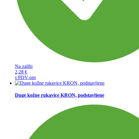
Na zalihi
2,28
€
s PDV-om
Duge kožne rukavice KRON, podstavljene