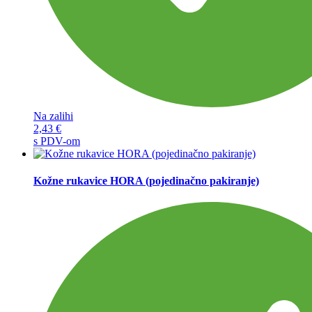
Na zalihi
2,43
€
s PDV-om
Kožne rukavice HORA (pojedinačno pakiranje)