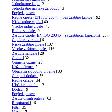
Jednokratne kape
| 2
Jednokratne navlake za obuću
| 3
Pogledajte sve
Radne cipele (EN ISO 20347 – bez zaštitne kapice)
| 92
Niske radne cipele
| 40
Visoke radne cipele
| 43
Radne sandale
| 9
Zaštitne cipele (EN ISO 20345 – sa zaštitnom kapicom)
| 287
Cipele za varioce
| 6
Niske zaštitne cipele
| 137
Visoke zaštitne cipele
| 116
Zaštitne sandale
| 28
Čizme
| 32
Gumene čižme
| 25
Kožne čizme
| 7
Obuća za slobodno vrijeme
| 33
Čarape i dodaci
| 56
Radne čarape
| 34
Ulošci za obuću
| 13
Dodaci
| 9
Pogledajte sve
Zaštita dišnih puteva
| 63
Respiratori
| 16
Filtri
| 35
Maske
| 7