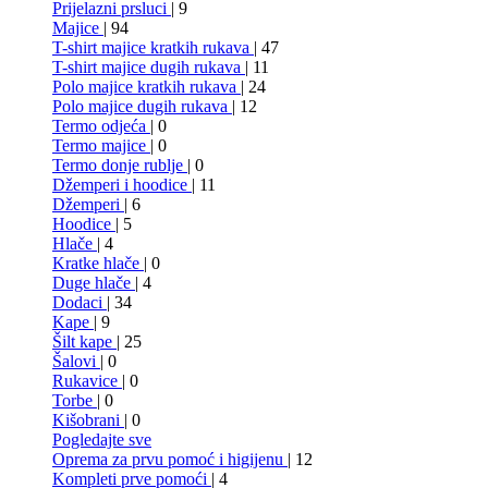
Prijelazni prsluci
| 9
Majice
| 94
T-shirt majice kratkih rukava
| 47
T-shirt majice dugih rukava
| 11
Polo majice kratkih rukava
| 24
Polo majice dugih rukava
| 12
Termo odjeća
| 0
Termo majice
| 0
Termo donje rublje
| 0
Džemperi i hoodice
| 11
Džemperi
| 6
Hoodice
| 5
Hlače
| 4
Kratke hlače
| 0
Duge hlače
| 4
Dodaci
| 34
Kape
| 9
Šilt kape
| 25
Šalovi
| 0
Rukavice
| 0
Torbe
| 0
Kišobrani
| 0
Pogledajte sve
Oprema za prvu pomoć i higijenu
| 12
Kompleti prve pomoći
| 4