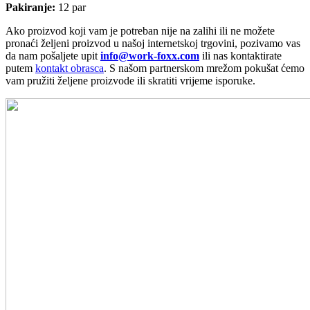
Pakiranje:
12 par
Ako proizvod koji vam je potreban nije na zalihi ili ne možete
pronaći željeni proizvod u našoj internetskoj trgovini, pozivamo vas
da nam pošaljete upit
info@work-foxx.com
ili nas kontaktirate
putem
kontakt obrasca
. S našom partnerskom mrežom pokušat ćemo
vam pružiti željene proizvode ili skratiti vrijeme isporuke.