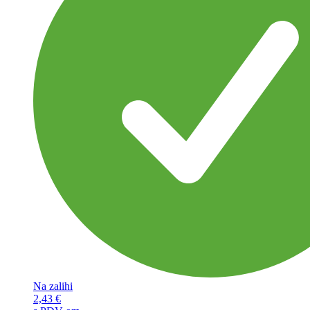
Na zalihi
2,43
€