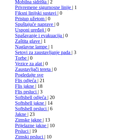
Mobilna sidrišta
| 2
Privremene sigurnosne linije
| 1
Fiksni linijski sustavi
| 0
Pristup užetom
| 0
Spuštajuće naprave
| 0
Usponi uređaji
| 0
Spašavanje i evakuacija
| 0
Zaštita glave
| 1
Naglavne lampe
| 1
Setovi za zaustavljanje pada
| 3
Torbe
| 0
Vezice za alat
| 0
Zaustavljači tereta
| 0
Pogledajte sve
Flis odjeća
| 21
Flis jakne
| 18
Flis prsluci
| 3
Softshell odjeća
| 20
Softshell jakne
| 14
Softshell prsluci
| 6
Jakne
| 23
Zimske jakne
| 13
Prijelazne jakne
| 10
Prsluci
| 19
Zimski prsluci
| 10