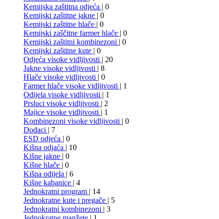
Kemijska zaštitna odjeća
| 0
Kemijski zaštitne jakne
| 0
Kemijski zaštitne hlače
| 0
Kemijski zaščitne farmer hlače
| 0
Kemijski zaštitni kombinezoni
| 0
Kemijski zaštitne kute
| 0
Odjeća visoke vidljivosti
| 20
Jakne visoke vidljivosti
| 8
Hlače visoke vidljivosti
| 0
Farmer hlače visoke vidljivosti
| 1
Odijela visoke vidljivosti
| 1
Prsluci visoke vidljivosti
| 2
Majice visoke vidljivosti
| 1
Kombinezoni visoke vidljivosti
| 0
Dodaci
| 7
ESD odjeća
| 0
Kišna odjaća
| 10
Kišne jakne
| 0
Kišne hlače
| 0
Kišna odijela
| 6
Kišne kabanice
| 4
Jednokratni program
| 14
Jednokratne kute i pregače
| 5
Jednokratni kombinezoni
| 3
Jednokratne manžete
| 1