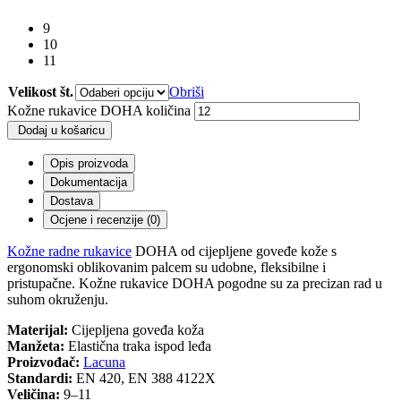
9
10
11
Velikost št.
Obriši
Kožne rukavice DOHA količina
Dodaj u košaricu
Opis proizvoda
Dokumentacija
Dostava
Ocjene i recenzije (0)
Kožne radne rukavice
DOHA od cijepljene goveđe kože s
ergonomski oblikovanim palcem su udobne, fleksibilne i
pristupačne. Kožne rukavice DOHA pogodne su za precizan rad u
suhom okruženju.
Materijal:
Cijepljena goveđa koža
Manžeta:
Elastična traka ispod leđa
Proizvođač:
Lacuna
Standardi:
EN 420, EN 388 4122X
Veličina:
9–11