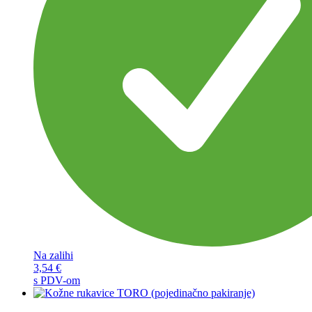
Na zalihi
3,54
€
s PDV-om