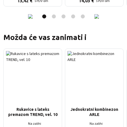
13,42
€
14,03
€
s PDV-om
s PDV-om
Možda će vas zanimati i
Rukavice s lateks
Jednokratni kombinezon
premazom TREND, vel. 10
ARLE
Na zalihi
Na zalihi