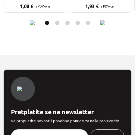
1,08
€
1,93
€
s PDV-om
s PDV-om
Pretplatite se na newsletter
Ne propustite novosti i posebne ponude za naše proizvode!