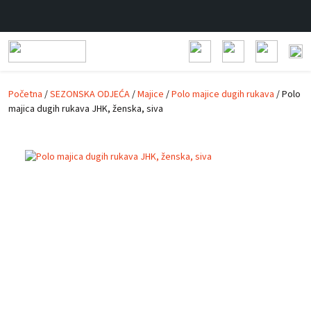
Prijeđi na glavni sadržaj
Početna
/
SEZONSKA ODJEĆA
/
Majice
/
Polo majice dugih rukava
/ Polo
majica dugih rukava JHK, ženska, siva