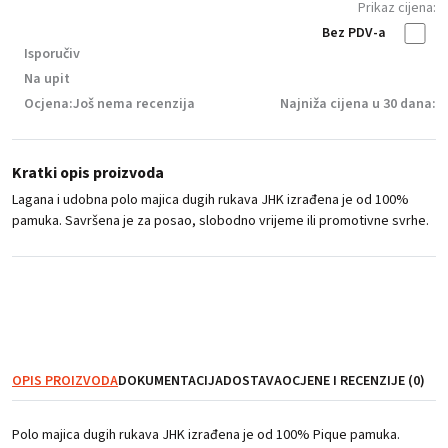
Prikaz cijena:
Bez PDV-a
Isporučiv
Na upit
Ocjena:
Još nema recenzija
Najniža cijena u 30 dana:
Kratki opis proizvoda
Lagana i udobna polo majica dugih rukava JHK izrađena je od 100%
pamuka. Savršena je za posao, slobodno vrijeme ili promotivne svrhe.
Nema na zalihi
OPIS PROIZVODA
DOKUMENTACIJA
DOSTAVA
OCJENE I RECENZIJE (0)
Polo majica dugih rukava JHK izrađena je od 100% Pique pamuka.