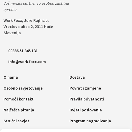
Vaš mrežni partner za osobnu zaštitnu
opremu
Work Foxx, Jure Rajh s.p.
Vreclova ulica 2, 2311 Hoče
Slovenija
00386 51 345 131
info@work-foxx.com
O nama
Dostava
Osobno savjetovanje
Povrat i zamjene
Pomoć i kontakt
Pravila privatnosti
Najčešća pitanja
Uvjeti poslovanja
Stručni savjet
Program nagrađivanja
Pravila o kolačićima (EU)