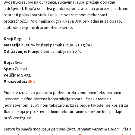
Dvostruki šavovi na ovratniku, rukavima i rubu pružaju dodatnu
izdržljivost. Kopča se s dva gumba ispod vrata. Ima proreze sa strane,
rebrasti pojas i ovratnik. Odlikuje se iznimnom mekoćom i
prozračnošću. Polo majica dugih rukava JHK prikladna je za posao,
slobodno vrijeme ili promotivne svrhe.
Kroj:
Regular fit
Materijal:
100 % brušeni pamuk Pique, 210 g/m2
Održavanje:
Pranje u perilici rublja na 30 °C
Boja:
Siva
Spol:
Ženski
Veličine:
S-XXL
Proizvođač:
JHK
Pique je izdržljivo pamučno pletivo prekriveno finim teksturiranim
uzorkom. Križno pletena konstrukcija stvara učinak stanica s
jedinstvenom, suptilnom teksturom. Izraz pique također se koristi za
tkaninu koja je prekrivena finim teksturiranim uzorkom koji joj daje
prošiven izgled.
Sezonsku odjeću moguće je personalizirati strojnim vezom ili tiskom. Više o