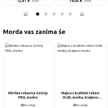
12,81
€
14,03
€
z DDV
z DDV
Morda vas zanima še
Nitrilne rokavice GoGrip
Majica s kratkimi rokavi
PRO, modre
OLIB, moška, kraljevo
modra
Na zalogi
Na zalogi