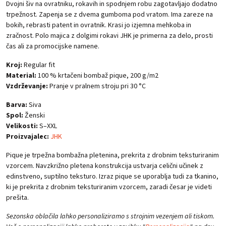
Dvojni šiv na ovratniku, rokavih in spodnjem robu zagotavljajo dodatno
trpežnost. Zapenja se z dvema gumboma pod vratom. Ima zareze na
bokih, rebrasti patent in ovratnik. Krasi jo izjemna mehkoba in
zračnost. Polo majica z dolgimi rokavi JHK je primerna za delo, prosti
čas ali za promocijske namene.
Kroj:
Regular fit
Material:
100 % krtačeni bombaž pique, 200 g/m2
Vzdrževanje:
Pranje v pralnem stroju pri 30 °C
Barva:
Siva
Spol:
Ženski
Velikosti:
S–XXL
Proizvajalec:
JHK
Pique je trpežna bombažna pletenina, prekrita z drobnim teksturiranim
vzorcem. Navzkrižno pletena konstrukcija ustvarja celični učinek z
edinstveno, suptilno teksturo. Izraz pique se uporablja tudi za tkanino,
ki je prekrita z drobnim teksturiranim vzorcem, zaradi česar je videti
prešita.
Sezonska oblačila lahko personaliziramo s strojnim vezenjem ali tiskom.