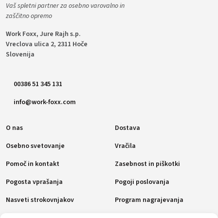
Vaš spletni partner za osebno varovalno in
zaščitno opremo
Work Foxx, Jure Rajh s.p.
Vreclova ulica 2, 2311 Hoče
Slovenija
00386 51 345 131
info@work-foxx.com
O nas
Dostava
Osebno svetovanje
Vračila
Pomoč in kontakt
Zasebnost in piškotki
Pogosta vprašanja
Pogoji poslovanja
Nasveti strokovnjakov
Program nagrajevanja
Politika piškotkov (EU)