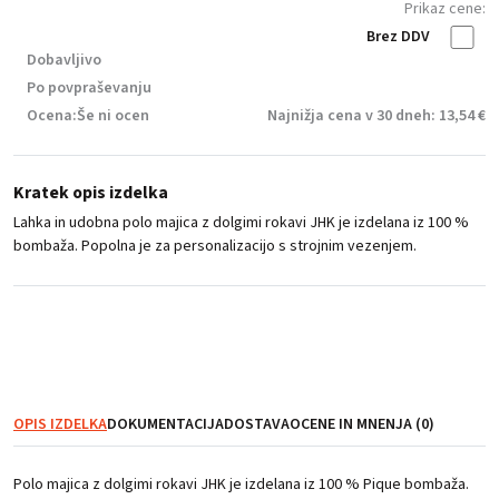
Prikaz cene:
Brez DDV
Dobavljivo
Po povpraševanju
Ocena:
Še ni ocen
Najnižja cena v 30 dneh: 13,54 €
Kratek opis izdelka
Lahka in udobna polo majica z dolgimi rokavi JHK je izdelana iz 100 %
bombaža. Popolna je za personalizacijo s strojnim vezenjem.
NI zaloge
OPIS IZDELKA
DOKUMENTACIJA
DOSTAVA
OCENE IN MNENJA (0)
Polo majica z dolgimi rokavi JHK je izdelana iz 100 % Pique bombaža.