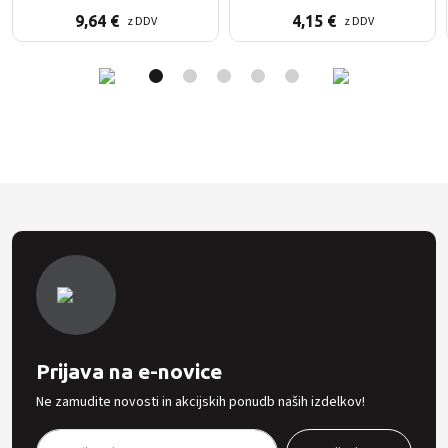
9,64
€
4,15
€
z DDV
z DDV
Prijava na e-novice
Ne zamudite novosti in akcijskih ponudb naših izdelkov!