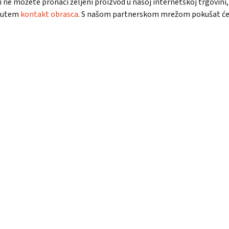
ili ne možete pronaći željeni proizvod u našoj internetskoj trgovi
 putem
kontakt obrasca
. S našom partnerskom mrežom pokušat ćemo