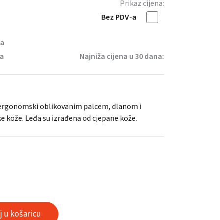
Prikaz cijena:
Bez PDV-a
na
ja
Najniža cijena u 30 dana:
 ergonomski oblikovanim palcem, dlanom i
e kože. Leđa su izrađena od cjepane kože.
 u košaricu