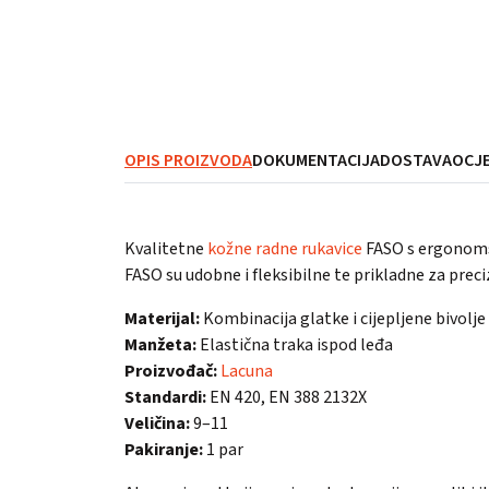
OPIS PROIZVODA
DOKUMENTACIJA
DOSTAVA
OCJE
Kvalitetne
kožne radne rukavice
FASO s ergonomsk
FASO su udobne i fleksibilne te prikladne za prec
Materijal:
Kombinacija glatke i cijepljene bivolje
Manžeta:
Elastična traka ispod leđa
Proizvođač:
Lacuna
Standardi:
EN 420, EN 388 2132X
Veličina:
9–11
Pakiranje:
1 par