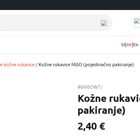
Sl
|
Hr
|
En
e kožne rukavice
/ Kožne rukavice FASO (pojedinačno pakiranje)
#6FASOWT/
Kožne rukavi
pakiranje)
2,40
€