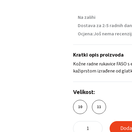
Na zalihi
Dostava za 2-5 radnih da
Ocjena:
Još nema recenzi
Kratki opis proizvoda
Kožne radne rukavice FASO s
kažiprstom izrađene od glatk
Velikost:
10
11
Kožne
Dodaj
rukavice