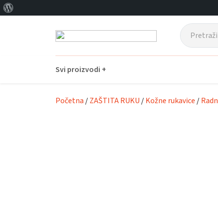
O
Prijeđi na glavni sadržaj
WordPressu
Svi proizvodi +
Početna
/
ZAŠTITA RUKU
/
Kožne rukavice
/
Radn