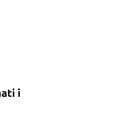
Kožne rukavice RUNA
Na zalihi
2,43
€
s PDV-om
ti i