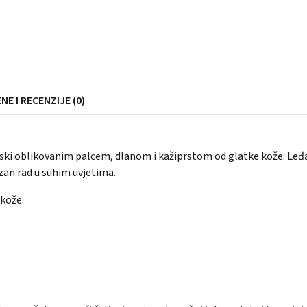
NE I RECENZIJE (0)
i oblikovanim palcem, dlanom i kažiprstom od glatke kože. Leđa 
izan rad u suhim uvjetima.
 kože