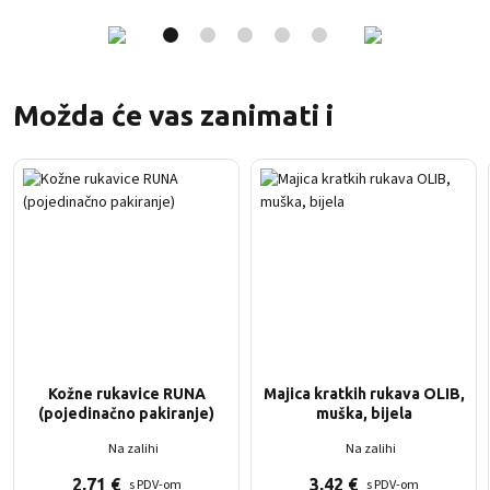
Možda će vas zanimati i
Kožne rukavice RUNA
Majica kratkih rukava OLIB,
(pojedinačno pakiranje)
muška, bijela
Na zalihi
Na zalihi
2,71
€
3,42
€
s PDV-om
s PDV-om