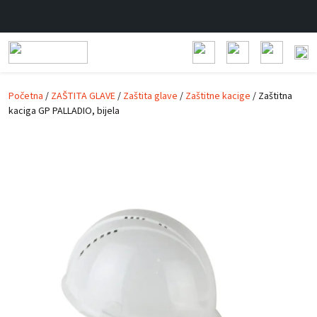
Prijeđi na glavni sadržaj
Početna
/
ZAŠTITA GLAVE
/
Zaštita glave
/
Zaštitne kacige
/ Zaštitna
kaciga GP PALLADIO, bijela