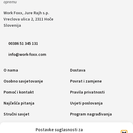
opremu
Work Foxx, Jure Rajh s.p.
Vreclova ulica 2, 2311 Hoče
Slovenija
00386 51 345 131
info@work-foxx.com
O nama
Dostava
Osobno savjetovanje
Povrat i zamjene
Pomoć i kontakt
Pravila privatnosti
Najčešća pitanja
Uvjeti poslovanja
Stručni savjet
Program nagrađivanja
Pravila o kolačićima (EU)
Postavke suglasnosti za