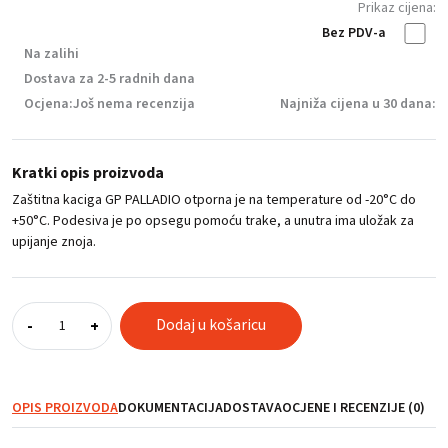
Prikaz cijena:
Bez PDV-a
Na zalihi
Dostava za 2-5 radnih dana
Ocjena:
Još nema recenzija
Najniža cijena u 30 dana:
Kratki opis proizvoda
Zaštitna kaciga GP PALLADIO otporna je na temperature od -20°C do
+50°C. Podesiva je po opsegu pomoću trake, a unutra ima uložak za
upijanje znoja.
Zaštitna
Dodaj u košaricu
-
+
kaciga
GP
PALLADIO,
bijela
OPIS PROIZVODA
DOKUMENTACIJA
DOSTAVA
OCJENE I RECENZIJE (0)
količina