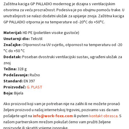
Zaštitna kaciga GP PALLADIO modernog je dizajna s ventilacijskim
otvorima za veću prozračnost. Podesiva je po obujmu pomoću trake. U
unutrašnjosti se nalazi dodatni uložak za upijanje znoja. Zaštitna kaciga
GP PALLADIO otporna je na temperature od -20°C do +50°C.
Materijal:
HD PE (polietilen visoke gustoće)
Unutarnji dio:
Tekstil
Značajke:
Otpornost na UV svjetlo, otpornost na temperaturu od -20
°C do +50 °C
Dodatak:
Poseban dvostruki ventilacijski sustav, ugrađeni uložak za
znoj
Težina:
328 g
Podešavanje:
Ručno
Standard:
EN 397
Proizvođač:
G. PLAST
Boja:
Bijela
Ako proizvod koji vam je potreban nije na zalihi ili ne možete pronaći
željeni proizvod u našoj internetskoj trgovini, pozivamo vas da nam
pošaljete upit na
info@work-foxx.com
ili putem
kontakt obrasca
. S
našom partnerskom mrežom pokušat ćemo vam pružiti željene
proizvode ili skratiti vrijeme isporuke.