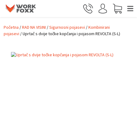
Prijeđi na glavni sadržaj
Početna
/
RAD NA VISINI
/
Sigurnosni pojasevi
/
Kombinirani
pojasevi
/ Uprtač s dvije točke kopčanja i pojasom REVOLTA (S-L)