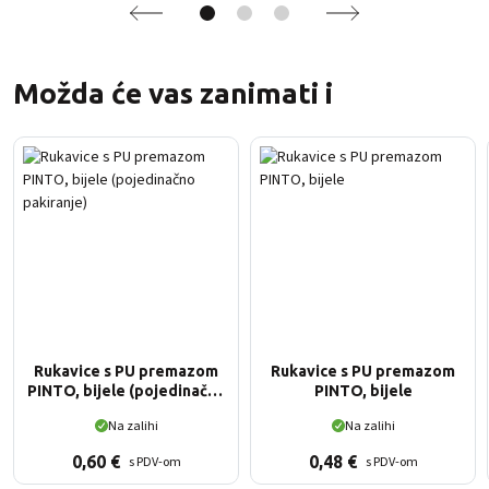
Možda će vas zanimati i
Rukavice s PU premazom
Rukavice s PU premazom
PINTO, bijele (pojedinačno
PINTO, bijele
pakiranje)
Na zalihi
Na zalihi
0,60
€
0,48
€
s PDV-om
s PDV-om