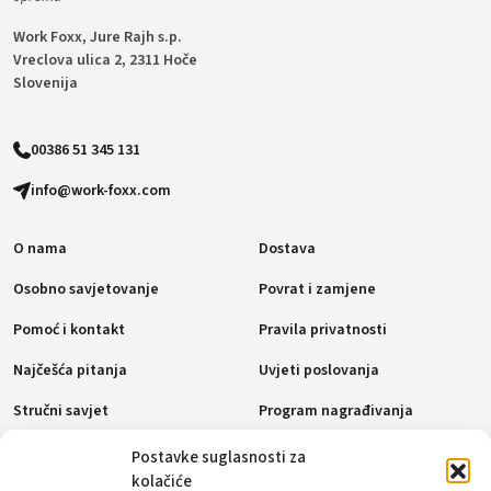
Work Foxx, Jure Rajh s.p.
Vreclova ulica 2, 2311 Hoče
Slovenija
00386 51 345 131
info@work-foxx.com
O nama
Dostava
Osobno savjetovanje
Povrat i zamjene
Pomoć i kontakt
Pravila privatnosti
Najčešća pitanja
Uvjeti poslovanja
Stručni savjet
Program nagrađivanja
Pravila o kolačićima (EU)
Postavke suglasnosti za
kolačiće