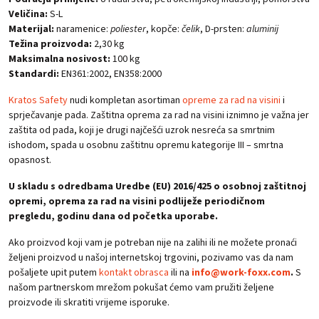
Veličina:
S-L
Materijal:
naramenice:
poliester
, kopče:
čelik
, D-prsten:
aluminij
Težina proizvoda:
2,30 kg
Maksimalna nosivost:
100 kg
Standardi:
EN361:2002, EN358:2000
Kratos Safety
nudi kompletan asortiman
opreme za rad na visini
i
sprječavanje pada. Zaštitna oprema za rad na visini iznimno je važna jer
zaštita od pada, koji je drugi najčešći uzrok nesreća sa smrtnim
ishodom, spada u osobnu zaštitnu opremu kategorije III – smrtna
opasnost.
U skladu s odredbama Uredbe (EU) 2016/425 o osobnoj zaštitnoj
opremi, oprema za rad na visini podliježe periodičnom
pregledu, godinu dana od početka uporabe.
Ako proizvod koji vam je potreban nije na zalihi ili ne možete pronaći
željeni proizvod u našoj internetskoj trgovini, pozivamo vas da nam
pošaljete upit putem
kontakt obrasca
ili na
info@work-foxx.com
.
S
našom partnerskom mrežom pokušat ćemo vam pružiti željene
proizvode ili skratiti vrijeme isporuke.