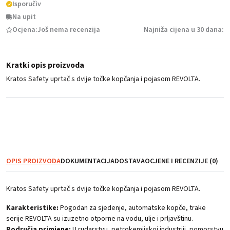
Isporučiv
Na upit
Ocjena:
Još nema recenzija
Najniža cijena u 30 dana:
Kratki opis proizvoda
Kratos Safety uprtač s dvije točke kopčanja i pojasom REVOLTA.
Nema na zalihi
OPIS PROIZVODA
DOKUMENTACIJA
DOSTAVA
OCJENE I RECENZIJE (0)
Kratos Safety uprtač s dvije točke kopčanja i pojasom REVOLTA.
Karakteristike:
Pogodan za sjedenje, automatske kopče, trake
serije REVOLTA su izuzetno otporne na vodu, ulje i prljavštinu.
Područja primjene:
U rudarstvu, petrokemijskoj industriji, pomorstvu