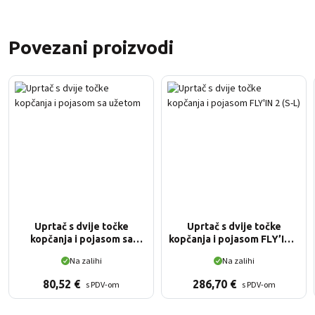
Povezani proizvodi
Uprtač s dvije točke
Uprtač s dvije točke
kopčanja i pojasom sa
kopčanja i pojasom FLY’IN 2
užetom
(S-L)
Na zalihi
Na zalihi
80,52
€
286,70
€
s PDV-om
s PDV-om