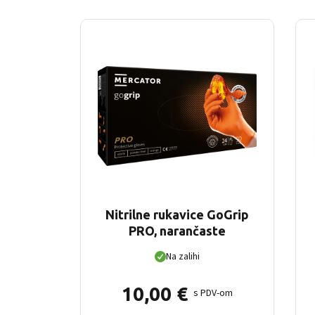
Nitrilne rukavice GoGrip
PRO, narančaste
Na zalihi
10,00
€
s PDV-om