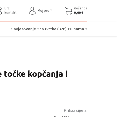
Brzi
Košarica
Moj profil
kontakt
0,00
€
Savjetovanje +
Za tvrtke (B2B) +
O nama +
e točke kopčanja i
Prikaz cijena: