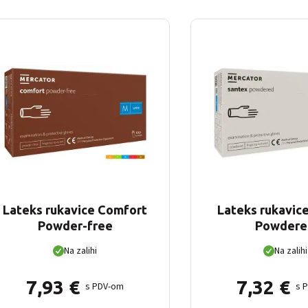
Lateks rukavice Comfort
Lateks rukavic
Powder-free
Powdere
Na zalihi
Na zalihi
7,93
€
7,32
€
s PDV-om
s 