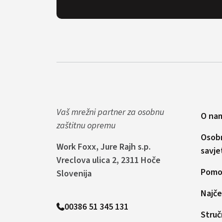
Vaš mrežni partner za osobnu
O na
zaštitnu opremu
Osob
Work Foxx, Jure Rajh s.p.
savje
Vreclova ulica 2, 2311 Hoče
Pomoć
Slovenija
Najče
00386 51 345 131
Struč