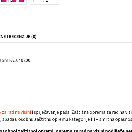
NE I RECENZIJE (0)
jasom FA1040200.
za rad na visini
i sprječavanje pada. Zaštitna oprema za rad na visin
, spada u osobnu zaštitnu opremu kategorije III – smrtna opasnos
osobnoj zaštitnoj opremi, oprema za rad na visini podliježe p