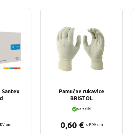
e Santex
Pamučne rukavice
d
BRISTOL
Na zalihi
0,60
€
PDV-om
s PDV-om