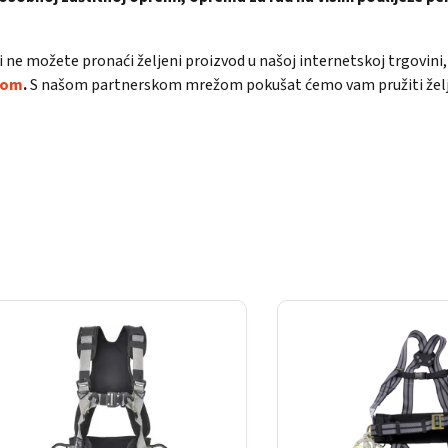
ili ne možete pronaći željeni proizvod u našoj internetskoj trgovin
com
.
S našom partnerskom mrežom pokušat ćemo vam pružiti željene