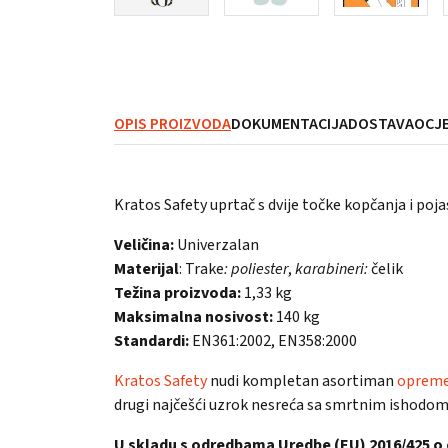
OPIS PROIZVODA
DOKUMENTACIJA
DOSTAVA
OCJE
Kratos Safety uprtač s dvije točke kopčanja i po
Veličina:
Univerzalan
Materijal
: Trake
: poliester
,
karabineri:
čelik
Težina proizvoda:
1,33 kg
Maksimalna nosivost:
140 kg
Standardi:
EN361:2002, EN358:2000
Kratos Safety
nudi kompletan asortiman
opreme 
drugi najčešći uzrok nesreća sa smrtnim ishodom
U skladu s odredbama Uredbe (EU) 2016/425 o 