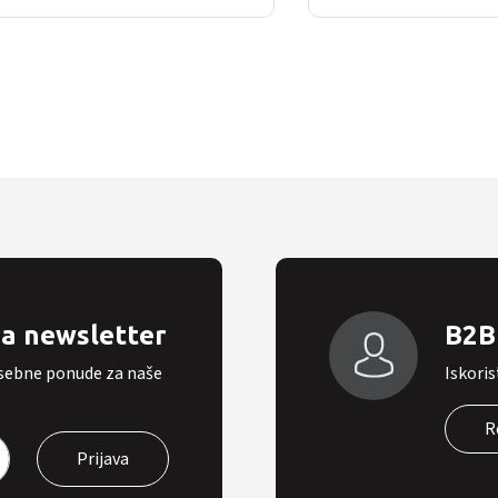
na newsletter
B2B 
osebne ponude za naše
Iskoris
R