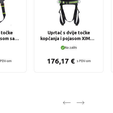
e točke
Uprtač s dvije točke
asom sa
kopčanja i pojasom XIMO 2
(L-XXL)
Na zalihi
176,17
€
 PDV-om
s PDV-om