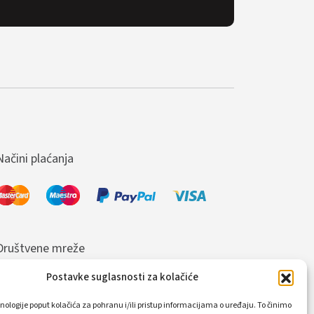
Načini plaćanja
Društvene mreže
Postavke suglasnosti za kolačiće
nologije poput kolačića za pohranu i/ili pristup informacijama o uređaju. To činimo