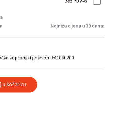
Bez PDV-a
na
ja
Najniža cijena u 30 dana:
točke kopčanja i pojasom FA1040200.
 u košaricu