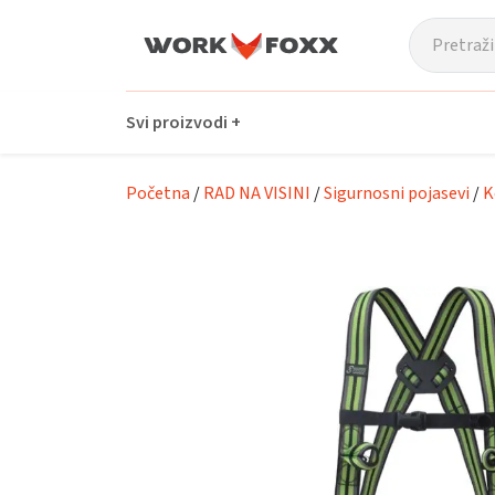
Prijeđi na glavni sadržaj
Svi proizvodi +
Početna
/
RAD NA VISINI
/
Sigurnosni pojasevi
/
K