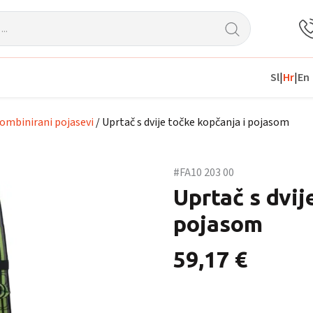
Sl
|
Hr
|
En
ombinirani pojasevi
/ Uprtač s dvije točke kopčanja i pojasom
#FA10 203 00
Uprtač s dvij
pojasom
59,17
€