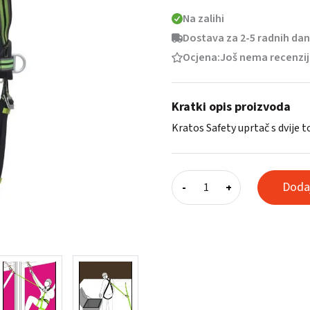
Na zalihi
Dostava za 2-5 radnih da
Ocjena:
Još nema recenzi
Kratki opis proizvoda
Kratos Safety uprtač s dvije 
Uprtač
Dodaj
-
+
s
dvije
točke
kopčanja
i
pojasom
količina