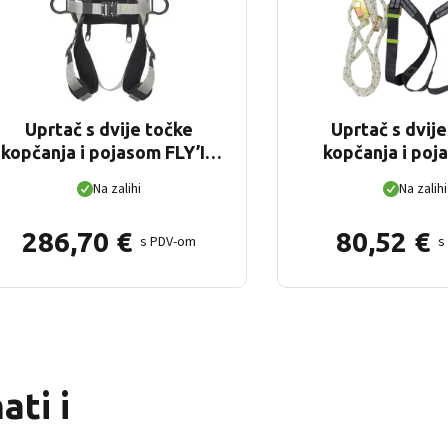
Uprtač s dvije točke
Uprtač s dvij
kopčanja i pojasom FLY’IN
kopčanja i poj
2 (S-L)
užetom
Na zalihi
Na zalihi
286,70
€
80,52
€
s PDV-om
s
ti i