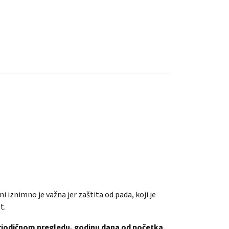
i iznimno je važna jer zaštita od pada, koji je
t.
eriodičnom pregledu, godinu dana od početka