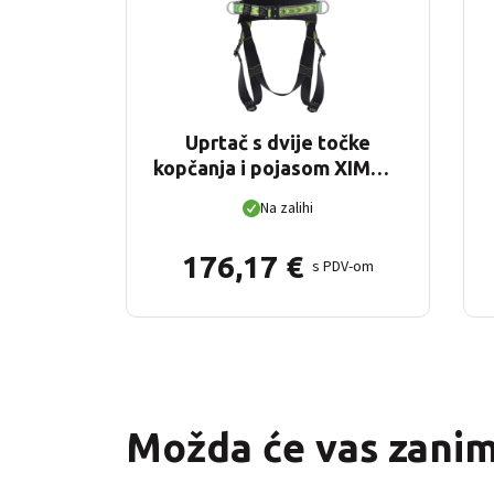
Uprtač s dvije točke
kopčanja i pojasom XIMO 2
(S-L)
Na zalihi
176,17
€
s PDV-om
Možda će vas zanima