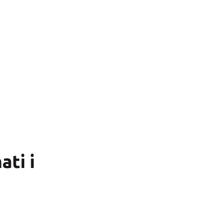
Komplet prve pomoći QUICKSAFE
Na zalihi
190,32
€
s PDV-om
ti i