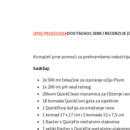
OPIS PROIZVODA
DOSTAVA
OCJENE I RECENZIJE (0
Komplet prve pomoći za prehrambenu industrij
Sadržaj:
2x 500 ml tekućine za ispiranje očiju Plum
1x 200 ml pH neutralnog
20kom QuickClean maramica za čišćenje ran
18 komada QuickCool gela za opekline
1 QuickStop kutija za omatanje rana
1 komad 17 x 17 cm i 2 komada 12 x 7,5 cm
1 flaster s QuickFix metalnim vlaknima
1 veliki flaster s QuickFix metalnim vlaknim