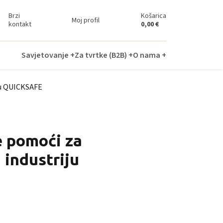
Brzi
Košarica
Moj profil
kontakt
0,00
€
Savjetovanje +
Za tvrtke (B2B) +
O nama +
ju QUICKSAFE
 pomoći za
industriju