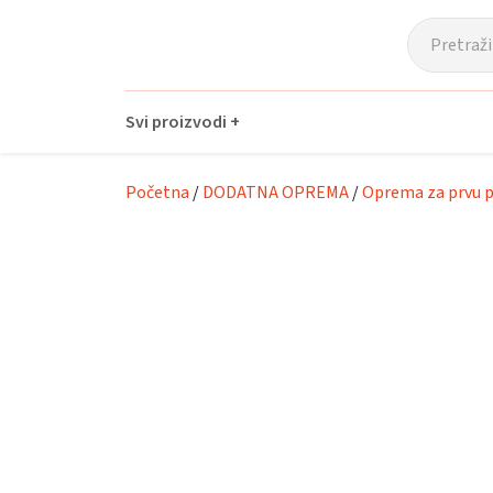
Prijeđi na glavni sadržaj
Svi proizvodi +
Početna
/
DODATNA OPREMA
/
Oprema za prvu p