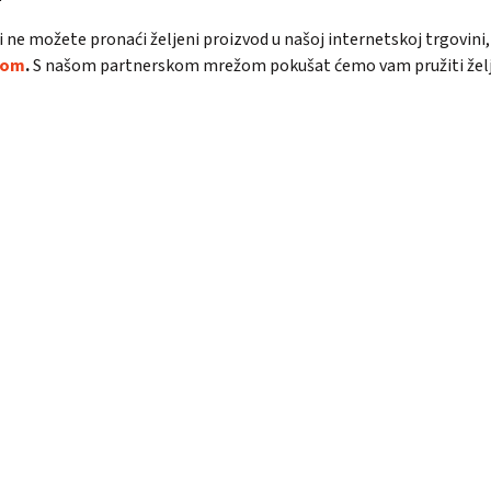
ili ne možete pronaći željeni proizvod u našoj internetskoj trgovin
com
.
S našom partnerskom mrežom pokušat ćemo vam pružiti željene