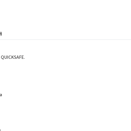
)
u QUICKSAFE.
a
a