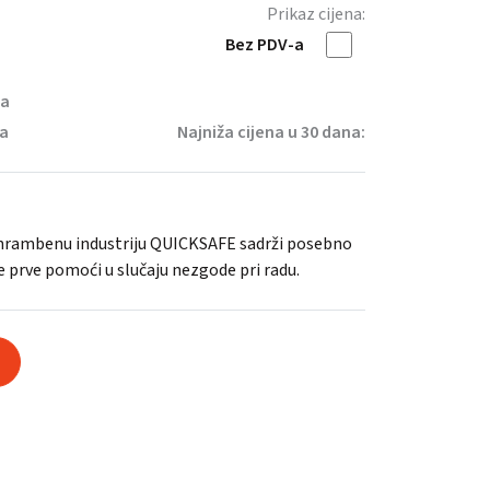
Prikaz cijena:
Bez PDV-a
na
ja
Najniža cijena u 30 dana:
hrambenu industriju QUICKSAFE sadrži posebno
 prve pomoći u slučaju nezgode pri radu.