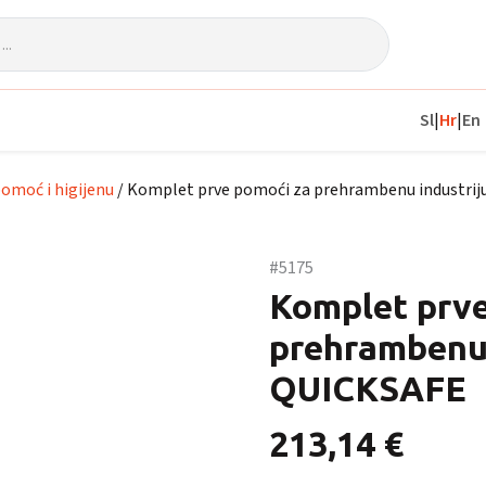
Sl
|
Hr
|
En
omoć i higijenu
/ Komplet prve pomoći za prehrambenu industri
#5175
Komplet prve
prehrambenu 
QUICKSAFE
213,14
€