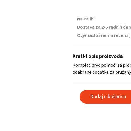
Na zalihi
Dostava za 2-5 radnih da
Ocjena:
Još nema recenzi
Kratki opis proizvoda
Komplet prve pomoći za pre
odabrane dodatke za pružanje
Komplet
Dodaj u košaricu
prve
pomoći
za
prehrambenu
industriju