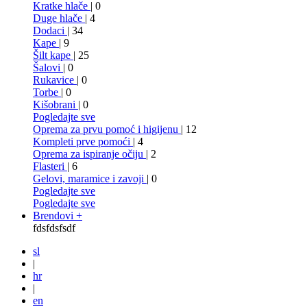
Kratke hlače
| 0
Duge hlače
| 4
Dodaci
| 34
Kape
| 9
Šilt kape
| 25
Šalovi
| 0
Rukavice
| 0
Torbe
| 0
Kišobrani
| 0
Pogledajte sve
Oprema za prvu pomoć i higijenu
| 12
Kompleti prve pomoći
| 4
Oprema za ispiranje očiju
| 2
Flasteri
| 6
Gelovi, maramice i zavoji
| 0
Pogledajte sve
Pogledajte sve
Brendovi +
fdsfdsfsdf
sl
|
hr
|
en