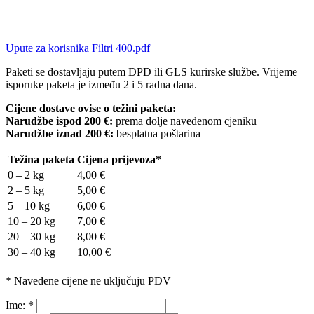
Upute za korisnika Filtri 400.pdf
Paketi se dostavljaju putem DPD ili GLS kurirske službe. Vrijeme
isporuke paketa je između 2 i 5 radna dana.
Cijene dostave ovise o težini paketa:
Narudžbe ispod 200 €:
prema dolje navedenom cjeniku
Narudžbe iznad 200 €:
besplatna poštarina
Težina paketa
Cijena prijevoza*
0 – 2 kg
4,00 €
2 – 5 kg
5,00 €
5 – 10 kg
6,00 €
10 – 20 kg
7,00 €
20 – 30 kg
8,00 €
30 – 40 kg
10,00 €
* Navedene cijene ne uključuju PDV
Ime:
*