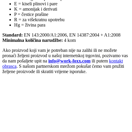
E = kiseli plinovi i pare
K = amonijak i derivati
P = čestice prašine
R = za višekratnu upotrebu
Hg = živina para
Standard:
EN 143:2000/A1:2006, EN 14387:2004 + A1:2008
Minimalna količina narudžbe:
4 kom
Ako proizvod koji vam je potreban nije na zalihi ili ne možete
pronaći željeni proizvod u našoj internetskoj trgovini, pozivamo vas
da nam pošaljete upit na
info@work-foxx.com
ili putem
kontakt
obrasca
. S našom partnerskom mrežom pokušat ćemo vam pružiti
željene proizvode ili skratiti vrijeme isporuke.