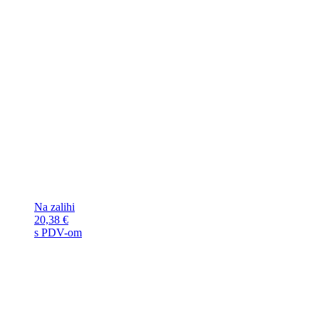
Na zalihi
20,38
€
s PDV-om