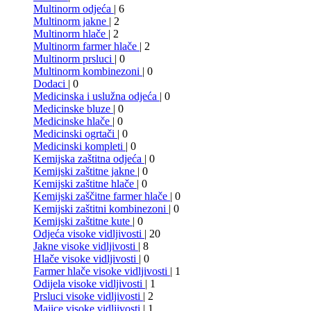
Multinorm odjeća
| 6
Multinorm jakne
| 2
Multinorm hlače
| 2
Multinorm farmer hlače
| 2
Multinorm prsluci
| 0
Multinorm kombinezoni
| 0
Dodaci
| 0
Medicinska i uslužna odjeća
| 0
Medicinske bluze
| 0
Medicinske hlače
| 0
Medicinski ogrtači
| 0
Medicinski kompleti
| 0
Kemijska zaštitna odjeća
| 0
Kemijski zaštitne jakne
| 0
Kemijski zaštitne hlače
| 0
Kemijski zaščitne farmer hlače
| 0
Kemijski zaštitni kombinezoni
| 0
Kemijski zaštitne kute
| 0
Odjeća visoke vidljivosti
| 20
Jakne visoke vidljivosti
| 8
Hlače visoke vidljivosti
| 0
Farmer hlače visoke vidljivosti
| 1
Odijela visoke vidljivosti
| 1
Prsluci visoke vidljivosti
| 2
Majice visoke vidljivosti
| 1