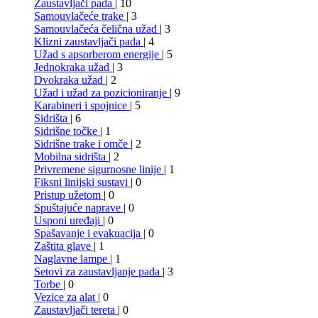
Zaustavljači pada
| 10
Samouvlačeće trake
| 3
Samouvlačeća čelična užad
| 3
Klizni zaustavljači pada
| 4
Užad s apsorberom energije
| 5
Jednokraka užad
| 3
Dvokraka užad
| 2
Užad i užad za pozicioniranje
| 9
Karabineri i spojnice
| 5
Sidrišta
| 6
Sidrišne točke
| 1
Sidrišne trake i omče
| 2
Mobilna sidrišta
| 2
Privremene sigurnosne linije
| 1
Fiksni linijski sustavi
| 0
Pristup užetom
| 0
Spuštajuće naprave
| 0
Usponi uređaji
| 0
Spašavanje i evakuacija
| 0
Zaštita glave
| 1
Naglavne lampe
| 1
Setovi za zaustavljanje pada
| 3
Torbe
| 0
Vezice za alat
| 0
Zaustavljači tereta
| 0