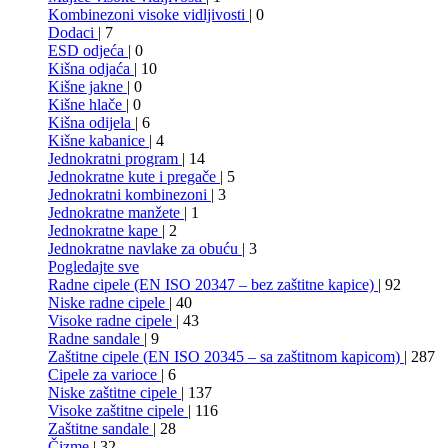
Kombinezoni visoke vidljivosti
| 0
Dodaci
| 7
ESD odjeća
| 0
Kišna odjaća
| 10
Kišne jakne
| 0
Kišne hlače
| 0
Kišna odijela
| 6
Kišne kabanice
| 4
Jednokratni program
| 14
Jednokratne kute i pregače
| 5
Jednokratni kombinezoni
| 3
Jednokratne manžete
| 1
Jednokratne kape
| 2
Jednokratne navlake za obuću
| 3
Pogledajte sve
Radne cipele (EN ISO 20347 – bez zaštitne kapice)
| 92
Niske radne cipele
| 40
Visoke radne cipele
| 43
Radne sandale
| 9
Zaštitne cipele (EN ISO 20345 – sa zaštitnom kapicom)
| 287
Cipele za varioce
| 6
Niske zaštitne cipele
| 137
Visoke zaštitne cipele
| 116
Zaštitne sandale
| 28
Čizme
| 32