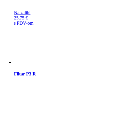
Na zalihi
25,75
€
s PDV-om
Filtar P3 R