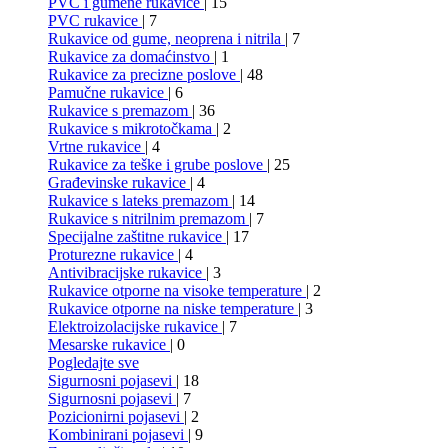
PVC i gumene rukavice
| 15
PVC rukavice
| 7
Rukavice od gume, neoprena i nitrila
| 7
Rukavice za domaćinstvo
| 1
Rukavice za precizne poslove
| 48
Pamučne rukavice
| 6
Rukavice s premazom
| 36
Rukavice s mikrotočkama
| 2
Vrtne rukavice
| 4
Rukavice za teške i grube poslove
| 25
Građevinske rukavice
| 4
Rukavice s lateks premazom
| 14
Rukavice s nitrilnim premazom
| 7
Specijalne zaštitne rukavice
| 17
Proturezne rukavice
| 4
Antivibracijske rukavice
| 3
Rukavice otporne na visoke temperature
| 2
Rukavice otporne na niske temperature
| 3
Elektroizolacijske rukavice
| 7
Mesarske rukavice
| 0
Pogledajte sve
Sigurnosni pojasevi
| 18
Sigurnosni pojasevi
| 7
Pozicionirni pojasevi
| 2
Kombinirani pojasevi
| 9