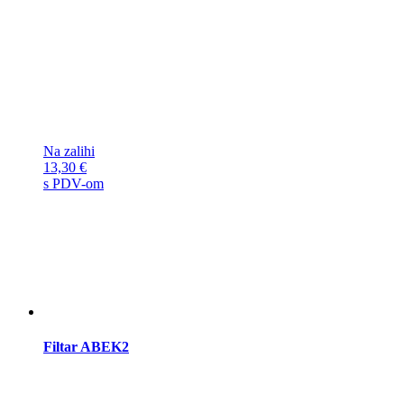
Na zalihi
13,30
€
s PDV-om
Filtar ABEK2