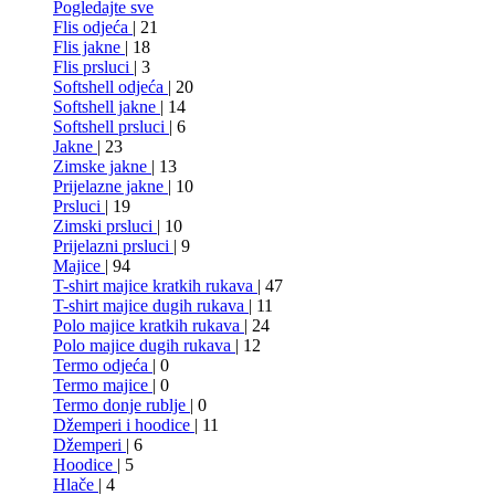
Pogledajte sve
Flis odjeća
| 21
Flis jakne
| 18
Flis prsluci
| 3
Softshell odjeća
| 20
Softshell jakne
| 14
Softshell prsluci
| 6
Jakne
| 23
Zimske jakne
| 13
Prijelazne jakne
| 10
Prsluci
| 19
Zimski prsluci
| 10
Prijelazni prsluci
| 9
Majice
| 94
T-shirt majice kratkih rukava
| 47
T-shirt majice dugih rukava
| 11
Polo majice kratkih rukava
| 24
Polo majice dugih rukava
| 12
Termo odjeća
| 0
Termo majice
| 0
Termo donje rublje
| 0
Džemperi i hoodice
| 11
Džemperi
| 6
Hoodice
| 5
Hlače
| 4