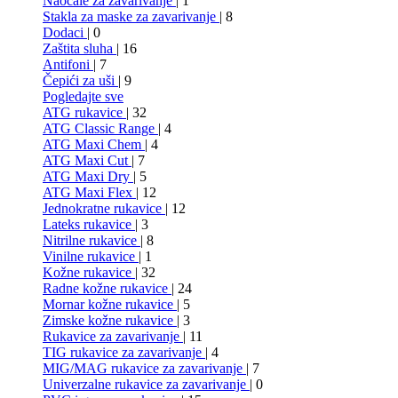
Naočale za zavarivanje
| 1
Stakla za maske za zavarivanje
| 8
Dodaci
| 0
Zaštita sluha
| 16
Antifoni
| 7
Čepići za uši
| 9
Pogledajte sve
ATG rukavice
| 32
ATG Classic Range
| 4
ATG Maxi Chem
| 4
ATG Maxi Cut
| 7
ATG Maxi Dry
| 5
ATG Maxi Flex
| 12
Jednokratne rukavice
| 12
Lateks rukavice
| 3
Nitrilne rukavice
| 8
Vinilne rukavice
| 1
Kožne rukavice
| 32
Radne kožne rukavice
| 24
Mornar kožne rukavice
| 5
Zimske kožne rukavice
| 3
Rukavice za zavarivanje
| 11
TIG rukavice za zavarivanje
| 4
MIG/MAG rukavice za zavarivanje
| 7
Univerzalne rukavice za zavarivanje
| 0