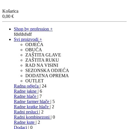
Košarica
0,00
€
Shop by profession +
fdsfdsfsdf
Svi proizvodi +
ODJEĆA
OBUĆA
ZAŠTITA GLAVE
ZAŠTITA RUKU
RAD NA VISINI
SEZONSKA ODJEĆA
DODATNA OPREMA
OUTLET
Radna odjeća
| 24
Radne jakne
| 6
Radne hlače
| 7
Radne farmer hlače
| 5
Radne kratke hlače
| 2
Radni prsluci
| 2
Radni kombinezoni
| 0
Radne kute
| 2
Dodaci
| 0