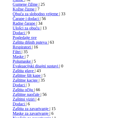
Gumene čižme
| 25
Kožne čizme
| 7
Obuća za slobodno vrijeme
| 33
Čarape i dodaci
| 56
Radne čarape
| 34
Ulošci za obuću
| 13
Dodaci
| 9
Pogledajte sve
Zaštita dišnih puteva
| 63
Respiratori
| 16
Filtri
| 35
Maske
| 7
Polumaske
| 5
Evakuacijski disajni sustavi
| 0
Zaštita glave
| 43
Zaštitne šilt kape
| 5
Zaštitne kacige
| 35
Dodaci
| 3
Zaštita očiju
| 66
Zaštitne naočale
| 56
Zaštitni viziri
| 4
Dodaci
| 6
Zaštita za zavarivanje
| 15
Maske za zavarivanje
| 6