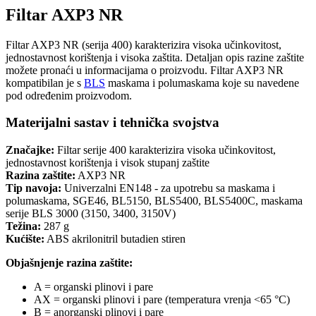
Filtar AXP3 NR
Filtar AXP3 NR (serija 400) karakterizira visoka učinkovitost,
jednostavnost korištenja i visoka zaštita. Detaljan opis razine zaštite
možete pronaći u informacijama o proizvodu. Filtar AXP3 NR
kompatibilan je s
BLS
maskama i polumaskama koje su navedene
pod određenim proizvodom.
Materijalni sastav i tehnička svojstva
Značajke:
Filtar serije 400 karakterizira visoka učinkovitost,
jednostavnost korištenja i visok stupanj zaštite
Razina zaštite:
AXP3 NR
Tip navoja:
Univerzalni EN148 - za upotrebu sa maskama i
polumaskama, SGE46, BL5150, BLS5400, BLS5400C, maskama
serije BLS 3000 (3150, 3400, 3150V)
Težina:
287 g
Kućište:
ABS akrilonitril butadien stiren
Objašnjenje razina zaštite:
A = organski plinovi i pare
AX = organski plinovi i pare (temperatura vrenja <65 °C)
B = anorganski plinovi i pare