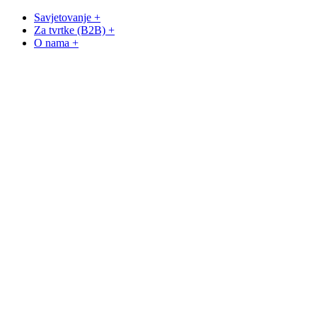
Savjetovanje +
Za tvrtke (B2B) +
O nama +