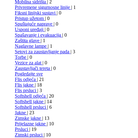
Mobilna sidrišta
| 2
Privremene sigurnosne linije
| 1
Fiksni linijski sustavi
| 0
Pristup užetom
| 0
Spuštajuće naprave
| 0
Usponi uređaji
| 0
Spašavanje i evakuacija
| 0
Zaštita glave
| 1
Naglavne lampe
| 1
Setovi za zaustavljanje pada
| 3
Torbe
| 0
Vezice za alat
| 0
Zaustavljači tereta
| 0
Pogledajte sve
Flis odjeća
| 21
Flis jakne
| 18
Flis prsluci
| 3
Softshell odjeća
| 20
Softshell jakne
| 14
Softshell prsluci
| 6
Jakne
| 23
Zimske jakne
| 13
Prijelazne jakne
| 10
Prsluci
| 19
Zimski prsluci
| 10