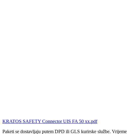
KRATOS SAFETY Connector UIS FA 50 xx.pdf
Paketi se dostavljaju putem DPD ili GLS kurirske službe. Vrijeme