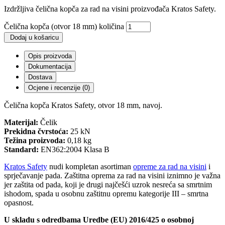
Izdržljiva čelična kopča za rad na visini proizvođača Kratos Safety.
Čelična kopča (otvor 18 mm) količina
Dodaj u košaricu
Opis proizvoda
Dokumentacija
Dostava
Ocjene i recenzije (0)
Čelična kopča Kratos Safety, otvor 18 mm, navoj.
Materijal:
Čelik
Prekidna čvrstoća:
25 kN
Težina proizvoda:
0,18 kg
Standard:
EN362:2004 Klasa B
Kratos Safety
nudi kompletan asortiman
opreme za rad na visini
i
sprječavanje pada. Zaštitna oprema za rad na visini iznimno je važna
jer zaštita od pada, koji je drugi najčešći uzrok nesreća sa smrtnim
ishodom, spada u osobnu zaštitnu opremu kategorije III – smrtna
opasnost.
U skladu s odredbama Uredbe (EU) 2016/425 o osobnoj