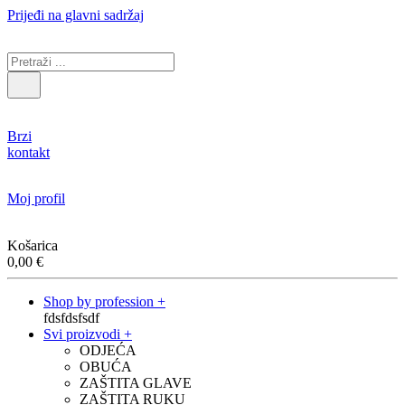
Prijeđi na glavni sadržaj
Brzi
kontakt
Moj profil
Košarica
0,00
€
Shop by profession +
fdsfdsfsdf
Svi proizvodi +
ODJEĆA
OBUĆA
ZAŠTITA GLAVE
ZAŠTITA RUKU