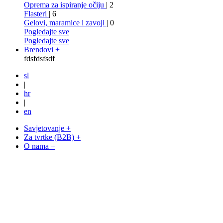
Oprema za ispiranje očiju
| 2
Flasteri
| 6
Gelovi, maramice i zavoji
| 0
Pogledajte sve
Pogledajte sve
Brendovi +
fdsfdsfsdf
sl
|
hr
|
en
Savjetovanje +
Za tvrtke (B2B) +
O nama +