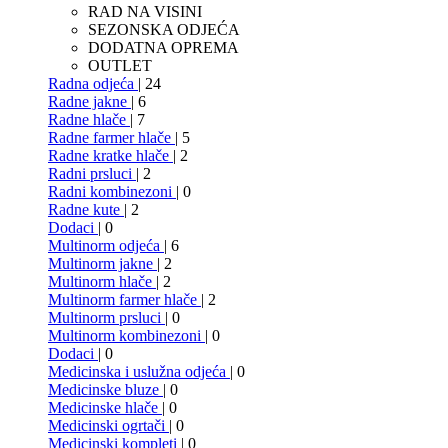
RAD NA VISINI
SEZONSKA ODJEĆA
DODATNA OPREMA
OUTLET
Radna odjeća
| 24
Radne jakne
| 6
Radne hlače
| 7
Radne farmer hlače
| 5
Radne kratke hlače
| 2
Radni prsluci
| 2
Radni kombinezoni
| 0
Radne kute
| 2
Dodaci
| 0
Multinorm odjeća
| 6
Multinorm jakne
| 2
Multinorm hlače
| 2
Multinorm farmer hlače
| 2
Multinorm prsluci
| 0
Multinorm kombinezoni
| 0
Dodaci
| 0
Medicinska i uslužna odjeća
| 0
Medicinske bluze
| 0
Medicinske hlače
| 0
Medicinski ogrtači
| 0
Medicinski kompleti
| 0