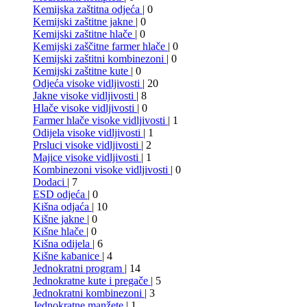
Kemijska zaštitna odjeća
| 0
Kemijski zaštitne jakne
| 0
Kemijski zaštitne hlače
| 0
Kemijski zaščitne farmer hlače
| 0
Kemijski zaštitni kombinezoni
| 0
Kemijski zaštitne kute
| 0
Odjeća visoke vidljivosti
| 20
Jakne visoke vidljivosti
| 8
Hlače visoke vidljivosti
| 0
Farmer hlače visoke vidljivosti
| 1
Odijela visoke vidljivosti
| 1
Prsluci visoke vidljivosti
| 2
Majice visoke vidljivosti
| 1
Kombinezoni visoke vidljivosti
| 0
Dodaci
| 7
ESD odjeća
| 0
Kišna odjaća
| 10
Kišne jakne
| 0
Kišne hlače
| 0
Kišna odijela
| 6
Kišne kabanice
| 4
Jednokratni program
| 14
Jednokratne kute i pregače
| 5
Jednokratni kombinezoni
| 3
Jednokratne manžete
| 1