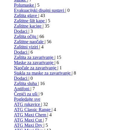
Polumaske
| 5
Evakuacijski disajni sustavi
| 0
Zaštita glave
| 43
Zaštitne šilt kape
| 5
Zaštitne kacige
| 35
Dodaci
| 3
Zaštita očiju
| 66
Zaštitne naočale
| 56
Zaštitni viziri
| 4
Dodaci
| 6
Zaštita za zavarivanje
| 15
Maske za zavarivanje
| 6
Naočale za zavarivanje
| 1
Stakla za maske za zavarivanje
| 8
Dodaci
| 0
Zaštita sluha
| 16
Antifoni
| 7
Čepići za uši
| 9
Pogledajte sve
ATG rukavice
| 32
ATG Classic Range
| 4
ATG Maxi Chem
| 4
ATG Maxi Cut
| 7
ATG Maxi Dry
| 5