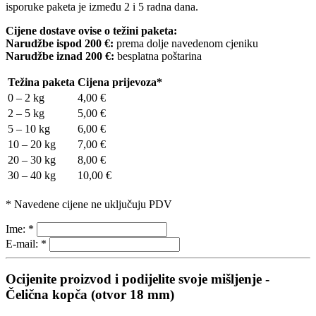
isporuke paketa je između 2 i 5 radna dana.
Cijene dostave ovise o težini paketa:
Narudžbe ispod 200 €:
prema dolje navedenom cjeniku
Narudžbe iznad 200 €:
besplatna poštarina
Težina paketa
Cijena prijevoza*
0 – 2 kg
4,00 €
2 – 5 kg
5,00 €
5 – 10 kg
6,00 €
10 – 20 kg
7,00 €
20 – 30 kg
8,00 €
30 – 40 kg
10,00 €
* Navedene cijene ne uključuju PDV
Ime:
*
E-mail:
*
Ocijenite proizvod i podijelite svoje mišljenje -
Čelična kopča (otvor 18 mm)