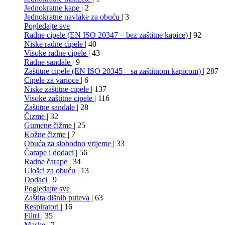
Jednokratne kape
| 2
Jednokratne navlake za obuću
| 3
Pogledajte sve
Radne cipele (EN ISO 20347 – bez zaštitne kapice)
| 92
Niske radne cipele
| 40
Visoke radne cipele
| 43
Radne sandale
| 9
Zaštitne cipele (EN ISO 20345 – sa zaštitnom kapicom)
| 287
Cipele za varioce
| 6
Niske zaštitne cipele
| 137
Visoke zaštitne cipele
| 116
Zaštitne sandale
| 28
Čizme
| 32
Gumene čižme
| 25
Kožne čizme
| 7
Obuća za slobodno vrijeme
| 33
Čarape i dodaci
| 56
Radne čarape
| 34
Ulošci za obuću
| 13
Dodaci
| 9
Pogledajte sve
Zaštita dišnih puteva
| 63
Respiratori
| 16
Filtri
| 35
Maske
| 7