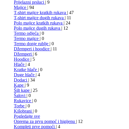
Prijelazni prsluci
| 9
Majice
| 94
T-shirt majice kratkih rukava
| 47
T-shirt majice dugih rukava
| 11
Polo majice kratkih rukava
| 24
Polo majice dugih rukava
| 12
Termo odjeća
| 0
Termo majice
| 0
Termo donje rublje
| 0
Džemperi i hoodice
| 11
Džemperi
| 6
Hoodice
| 5
Hlače
| 4
Kratke hlače
| 0
Duge hlače
| 4
Dodaci
| 34
Kape
| 9
Šilt kape
| 25
Šalovi
| 0
Rukavice
| 0
Torbe
| 0
Kišobrani
| 0
Pogledajte sve
Oprema za prvu pomoć i higijenu
| 12
Kompleti prve pomoći
| 4