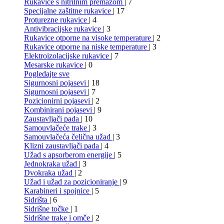
Rukavice s nitrilnim premazom
| 7
Specijalne zaštitne rukavice
| 17
Proturezne rukavice
| 4
Antivibracijske rukavice
| 3
Rukavice otporne na visoke temperature
| 2
Rukavice otporne na niske temperature
| 3
Elektroizolacijske rukavice
| 7
Mesarske rukavice
| 0
Pogledajte sve
Sigurnosni pojasevi
| 18
Sigurnosni pojasevi
| 7
Pozicionirni pojasevi
| 2
Kombinirani pojasevi
| 9
Zaustavljači pada
| 10
Samouvlačeće trake
| 3
Samouvlačeća čelična užad
| 3
Klizni zaustavljači pada
| 4
Užad s apsorberom energije
| 5
Jednokraka užad
| 3
Dvokraka užad
| 2
Užad i užad za pozicioniranje
| 9
Karabineri i spojnice
| 5
Sidrišta
| 6
Sidrišne točke
| 1
Sidrišne trake i omče
| 2