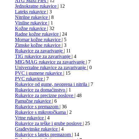
ATG Maxi Flex
| 12
Jednokratne rukavice
| 12
Lateks rukavice
| 3
Nitrilne rukavice
| 8
Vinilne rukavice
| 1
Kožne rukavice
| 32
Radne kožne rukavice
| 24
Mornar kožne rukavice
| 5
Zimske kožne rukavice
| 3
Rukavice za zavarivanje
| 11
TIG rukavice za zavarivanje
| 4
MIG/MAG rukavice za zavarivanje
| 7
Univerzalne rukavice za zavarivanje
| 0
PVC i gumene rukavice
| 15
PVC rukavice
| 7
Rukavice od gume, neoprena i nitrila
| 7
Rukavice za domaćinstvo
| 1
Rukavice za precizne poslove
| 48
Pamučne rukavice
| 6
Rukavice s premazom
| 36
Rukavice s mikrotočkama
| 2
Vrtne rukavice
| 4
Rukavice za teške i grube poslove
| 25
Građevinske rukavice
| 4
Rukavice s lateks premazom
| 14