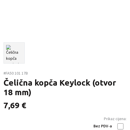
#FA50 101 17B
Čelična kopča Keylock (otvor
18 mm)
7,69
€
Prikaz cijena:
Bez PDV-a