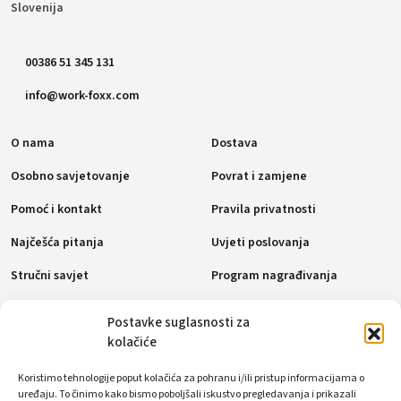
Slovenija
00386 51 345 131
info@work-foxx.com
O nama
Dostava
Osobno savjetovanje
Povrat i zamjene
Pomoć i kontakt
Pravila privatnosti
Najčešća pitanja
Uvjeti poslovanja
Stručni savjet
Program nagrađivanja
Pravila o kolačićima (EU)
Postavke suglasnosti za
kolačiće
Načini plaćanja
Koristimo tehnologije poput kolačića za pohranu i/ili pristup informacijama o
uređaju. To činimo kako bismo poboljšali iskustvo pregledavanja i prikazali