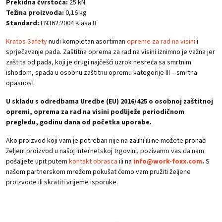
Prekidna čvrstoća:
25 kN
Težina proizvoda:
0,16 kg
Standard:
EN362:2004 Klasa B
Kratos Safety
nudi kompletan asortiman
opreme za rad na visini
i
sprječavanje pada. Zaštitna oprema za rad na visini iznimno je važna jer
zaštita od pada, koji je drugi najčešći uzrok nesreća sa smrtnim
ishodom, spada u osobnu zaštitnu opremu kategorije III – smrtna
opasnost.
U skladu s odredbama Uredbe (EU) 2016/425 o osobnoj zaštitnoj
opremi, oprema za rad na visini podliježe periodičnom
pregledu, godinu dana od početka uporabe.
Ako proizvod koji vam je potreban nije na zalihi ili ne možete pronaći
željeni proizvod u našoj internetskoj trgovini, pozivamo vas da nam
pošaljete upit putem
kontakt obrasca
ili na
info@work-foxx.com
.
S
našom partnerskom mrežom pokušat ćemo vam pružiti željene
proizvode ili skratiti vrijeme isporuke.