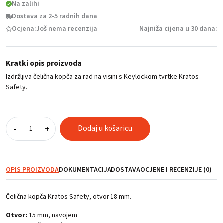
Na zalihi
Dostava za 2-5 radnih dana
Ocjena:
Još nema recenzija
Najniža cijena u 30 dana:
Kratki opis proizvoda
Izdržljiva čelična kopča za rad na visini s Keylockom tvrtke Kratos
Safety.
Čelična
Dodaj u košaricu
-
+
kopča
Keylock
(otvor
18
OPIS PROIZVODA
DOKUMENTACIJA
DOSTAVA
OCJENE I RECENZIJE (0)
mm)
količina
Čelična kopča Kratos Safety, otvor 18 mm.
Otvor:
15 mm, navojem