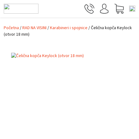
Prijeđi na glavni sadržaj
Početna
/
RAD NA VISINI
/
Karabineri i spojnice
/ Čelična kopča Keylock
(otvor 18 mm)