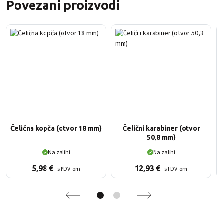
Povezani proizvodi
Čelična kopča (otvor 18 mm)
Čelični karabiner (otvor
50,8 mm)
Na zalihi
Na zalihi
5,98
€
12,93
€
s PDV-om
s PDV-om