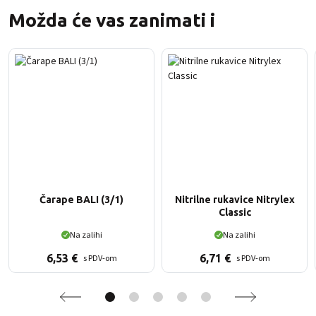
Možda će vas zanimati i
Čarape BALI (3/1)
Nitrilne rukavice Nitrylex
Classic
Na zalihi
Na zalihi
6,53
€
6,71
€
s PDV-om
s PDV-om