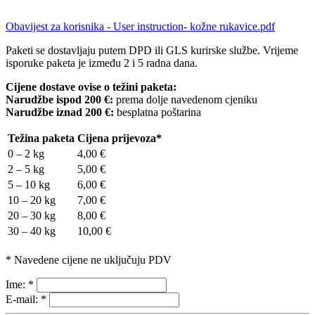
Obavijest za korisnika - User instruction- kožne rukavice.pdf
Paketi se dostavljaju putem DPD ili GLS kurirske službe. Vrijeme
isporuke paketa je između 2 i 5 radna dana.
Cijene dostave ovise o težini paketa:
Narudžbe ispod 200 €:
prema dolje navedenom cjeniku
Narudžbe iznad 200 €:
besplatna poštarina
Težina paketa
Cijena prijevoza*
0 – 2 kg
4,00 €
2 – 5 kg
5,00 €
5 – 10 kg
6,00 €
10 – 20 kg
7,00 €
20 – 30 kg
8,00 €
30 – 40 kg
10,00 €
* Navedene cijene ne uključuju PDV
Ime:
*
E-mail:
*