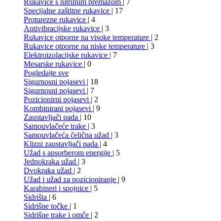
Rukavice s nitrilnim premazom
| 7
Specijalne zaštitne rukavice
| 17
Proturezne rukavice
| 4
Antivibracijske rukavice
| 3
Rukavice otporne na visoke temperature
| 2
Rukavice otporne na niske temperature
| 3
Elektroizolacijske rukavice
| 7
Mesarske rukavice
| 0
Pogledajte sve
Sigurnosni pojasevi
| 18
Sigurnosni pojasevi
| 7
Pozicionirni pojasevi
| 2
Kombinirani pojasevi
| 9
Zaustavljači pada
| 10
Samouvlačeće trake
| 3
Samouvlačeća čelična užad
| 3
Klizni zaustavljači pada
| 4
Užad s apsorberom energije
| 5
Jednokraka užad
| 3
Dvokraka užad
| 2
Užad i užad za pozicioniranje
| 9
Karabineri i spojnice
| 5
Sidrišta
| 6
Sidrišne točke
| 1
Sidrišne trake i omče
| 2