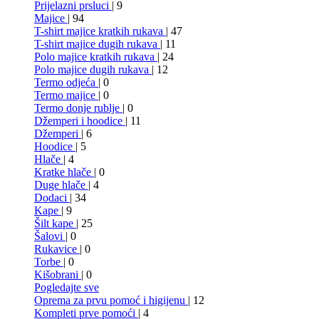
Prijelazni prsluci
| 9
Majice
| 94
T-shirt majice kratkih rukava
| 47
T-shirt majice dugih rukava
| 11
Polo majice kratkih rukava
| 24
Polo majice dugih rukava
| 12
Termo odjeća
| 0
Termo majice
| 0
Termo donje rublje
| 0
Džemperi i hoodice
| 11
Džemperi
| 6
Hoodice
| 5
Hlače
| 4
Kratke hlače
| 0
Duge hlače
| 4
Dodaci
| 34
Kape
| 9
Šilt kape
| 25
Šalovi
| 0
Rukavice
| 0
Torbe
| 0
Kišobrani
| 0
Pogledajte sve
Oprema za prvu pomoć i higijenu
| 12
Kompleti prve pomoći
| 4