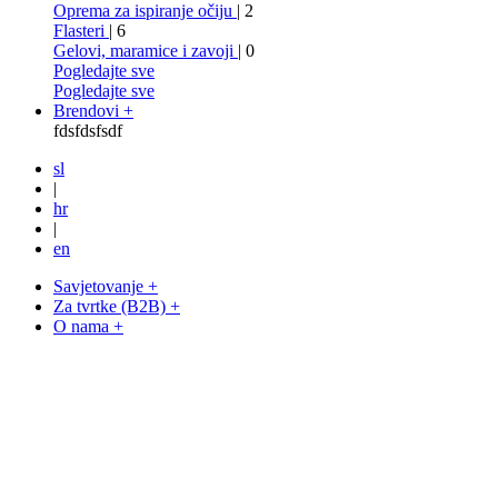
Oprema za ispiranje očiju
| 2
Flasteri
| 6
Gelovi, maramice i zavoji
| 0
Pogledajte sve
Pogledajte sve
Brendovi +
fdsfdsfsdf
sl
|
hr
|
en
Savjetovanje +
Za tvrtke (B2B) +
O nama +