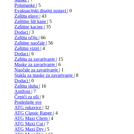
Polumaske
| 5
Evakuacijski disajni sustavi
| 0
Zaštita glave
| 43
Zaštitne šilt kape
| 5
Zaštitne kacige
| 35
Dodaci
| 3
Zaštita očiju
| 66
Zaštitne naočale
| 56
Zaštitni viziri
| 4
Dodaci
| 6
Zaštita za zavarivanje
| 15
Maske za zavarivanje
| 6
Naočale za zavarivanje
| 1
Stakla za maske za zavarivanje
| 8
Dodaci
| 0
Zaštita sluha
| 16
Antifoni
| 7
Čepići za uši
| 9
Pogledajte sve
ATG rukavice
| 32
ATG Classic Range
| 4
ATG Maxi Chem
| 4
ATG Maxi Cut
| 7
ATG Maxi Dry
| 5