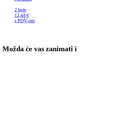
2 boje
12,44
€
s PDV-om
Možda će vas zanimati i