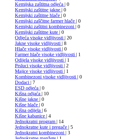
Kemijska zaštitna odjeća
| 0
Kemijski zaštitne jakne
| 0
Kemijski zaštitne hlače
| 0
Kemijski zaščitne farmer hlače
| 0
Kemijski zaštitni kombinezoni
| 0
Kemijski zaštitne kute
| 0
Odjeća visoke vidljivosti
| 20
Jakne visoke vidljivosti
| 8
Hlače visoke vidljivosti
| 0
Farmer hlače visoke vidljivosti
| 1
Odijela visoke vidljivosti
| 1
Prsluci visoke vidljivosti
| 2
Majice visoke vidljivosti
| 1
Kombinezoni visoke vidljivosti
| 0
Dodaci
| 7
ESD odjeća
| 0
Kišna odjaća
| 10
Kišne jakne
| 0
Kišne hlače
| 0
Kišna odijela
| 6
Kišne kabanice
| 4
Jednokratni program
| 14
Jednokratne kute i pregače
| 5
Jednokratni kombinezoni
| 3
Jednokratne manžete
| 1