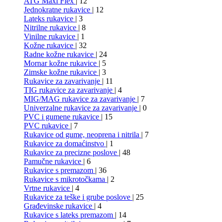
ATG Maxi Flex
| 12
Jednokratne rukavice
| 12
Lateks rukavice
| 3
Nitrilne rukavice
| 8
Vinilne rukavice
| 1
Kožne rukavice
| 32
Radne kožne rukavice
| 24
Mornar kožne rukavice
| 5
Zimske kožne rukavice
| 3
Rukavice za zavarivanje
| 11
TIG rukavice za zavarivanje
| 4
MIG/MAG rukavice za zavarivanje
| 7
Univerzalne rukavice za zavarivanje
| 0
PVC i gumene rukavice
| 15
PVC rukavice
| 7
Rukavice od gume, neoprena i nitrila
| 7
Rukavice za domaćinstvo
| 1
Rukavice za precizne poslove
| 48
Pamučne rukavice
| 6
Rukavice s premazom
| 36
Rukavice s mikrotočkama
| 2
Vrtne rukavice
| 4
Rukavice za teške i grube poslove
| 25
Građevinske rukavice
| 4
Rukavice s lateks premazom
| 14