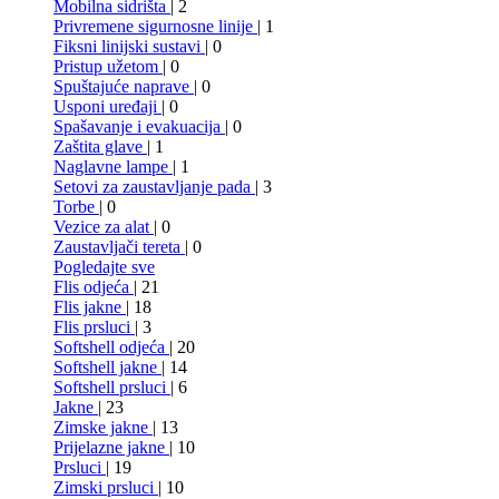
Mobilna sidrišta
| 2
Privremene sigurnosne linije
| 1
Fiksni linijski sustavi
| 0
Pristup užetom
| 0
Spuštajuće naprave
| 0
Usponi uređaji
| 0
Spašavanje i evakuacija
| 0
Zaštita glave
| 1
Naglavne lampe
| 1
Setovi za zaustavljanje pada
| 3
Torbe
| 0
Vezice za alat
| 0
Zaustavljači tereta
| 0
Pogledajte sve
Flis odjeća
| 21
Flis jakne
| 18
Flis prsluci
| 3
Softshell odjeća
| 20
Softshell jakne
| 14
Softshell prsluci
| 6
Jakne
| 23
Zimske jakne
| 13
Prijelazne jakne
| 10
Prsluci
| 19
Zimski prsluci
| 10