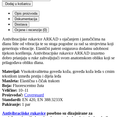
Dodaj u košaricu
Opis proizvoda
Dokumentacija
Dostava
Ocjene i recenzije (0)
Antivibracijske rukavice ARKAD s ojačanjem i jastučićima na
dlanu štite od vibracija te su stoga pogodne za rad sa strojevima koji
generiraju vibracije. Elastični patent osigurava dodatnu udobnost
tijekom korištenja. Antivibracijske rukavice ARKAD izuzetno
dobro prianjaju u ruke zahvaljujući svom anatomskom obliku koji se
prilagođava obliku dlana.
Materijal:
Visokokvalitetna goveđa koža, goveđa koža leđa s crnim
tekstilom između prstiju i dijela leđa
Manžeta:
Elastična s čičak trakom
Boja:
Fluorescentno žuta
Veličine:
10–11
Proizvođač:
Coverguard
Standardi:
EN 420, EN 388:3233X
Pakiranje:
1 par
Antivibracijske rukavice
posebno su dizajnirane za