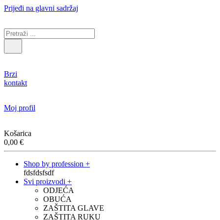
Prijeđi na glavni sadržaj
Brzi
kontakt
Moj profil
Košarica
0,00
€
Shop by profession +
fdsfdsfsdf
Svi proizvodi +
ODJEĆA
OBUĆA
ZAŠTITA GLAVE
ZAŠTITA RUKU