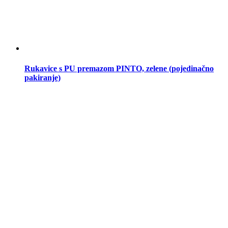
Rukavice s PU premazom PINTO, zelene (pojedinačno
pakiranje)