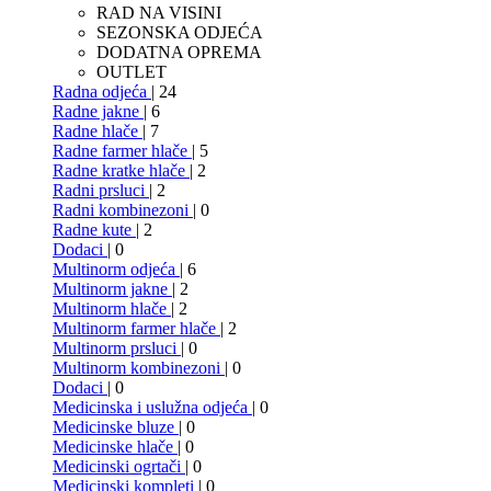
RAD NA VISINI
SEZONSKA ODJEĆA
DODATNA OPREMA
OUTLET
Radna odjeća
| 24
Radne jakne
| 6
Radne hlače
| 7
Radne farmer hlače
| 5
Radne kratke hlače
| 2
Radni prsluci
| 2
Radni kombinezoni
| 0
Radne kute
| 2
Dodaci
| 0
Multinorm odjeća
| 6
Multinorm jakne
| 2
Multinorm hlače
| 2
Multinorm farmer hlače
| 2
Multinorm prsluci
| 0
Multinorm kombinezoni
| 0
Dodaci
| 0
Medicinska i uslužna odjeća
| 0
Medicinske bluze
| 0
Medicinske hlače
| 0
Medicinski ogrtači
| 0
Medicinski kompleti
| 0