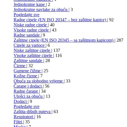
Jednokratne kape
| 2
Jednokratne navlake za obuću
| 3
Pogledajte sve
Radne cipele (EN ISO 20347 – bez zaštitne kapice)
| 92
Niske radne cipele
| 40
Visoke radne cipele
| 43
Radne sandale
| 9
Zaštitne cipele (EN ISO 20345 – sa zaštitnom kapicom)
| 287
Cipele za varioce
| 6
Niske zaštitne cipele
| 137
Visoke zaštitne cipele
| 116
Zaštitne sandale
| 28
Čizme
| 32
Gumene čižme
| 25
Kožne čizme
| 7
Obuća za slobodno vrijeme
| 33
Čarape i dodaci
| 56
Radne čarape
| 34
Ulošci za obuću
| 13
Dodaci
| 9
Pogledajte sve
Zaštita dišnih puteva
| 63
Respiratori
| 16
Filtri
| 35
Maske
| 7