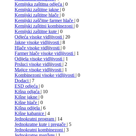
Kemijska zaštitna odjeća
| 0
Kemijski zaštitne jakne
| 0
Kemijski zaštitne hlače
| 0
Kemijski zaščitne farmer hlače
| 0
Kemijski zaštitni kombinezoni
| 0
Kemijski zaštitne kute
| 0
Odjeća visoke vidljivosti
| 20
Jakne visoke vidljivosti
| 8
Hlače visoke vidljivosti
| 0
Farmer hlače visoke vidljivosti
| 1
Odijela visoke vidljivosti
| 1
Prsluci visoke vidljivosti
| 2
Majice visoke vidljivosti
| 1
Kombinezoni visoke vidljivosti
| 0
Dodaci
| 7
ESD odjeća
| 0
Kišna odjaća
| 10
Kišne jakne
| 0
Kišne hlače
| 0
Kišna odijela
| 6
Kišne kabanice
| 4
Jednokratni program
| 14
Jednokratne kute i pregače
| 5
Jednokratni kombinezoni
| 3
Jednokratne manžete
| 1