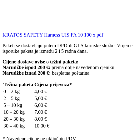
KRATOS SAFETY Harness UIS FA 10 100 x.pdf
Paketi se dostavljaju putem DPD ili GLS kurirske službe. Vrijeme
isporuke paketa je između 2 i 5 radna dana.
Cijene dostave ovise o težini paketa:
Narudžbe ispod 200 €:
prema dolje navedenom cjeniku
Narudžbe iznad 200 €:
besplatna poštarina
Težina paketa
Cijena prijevoza*
0 – 2 kg
4,00 €
2 – 5 kg
5,00 €
5 – 10 kg
6,00 €
10 – 20 kg
7,00 €
20 – 30 kg
8,00 €
30 – 40 kg
10,00 €
* Navedene cijene ne uključuju PDV