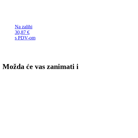
Na zalihi
30,87
€
s PDV-om
Možda će vas zanimati i