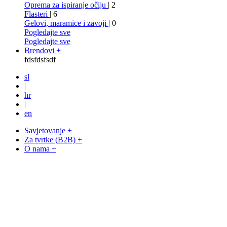
Oprema za ispiranje očiju
| 2
Flasteri
| 6
Gelovi, maramice i zavoji
| 0
Pogledajte sve
Pogledajte sve
Brendovi +
fdsfdsfsdf
sl
|
hr
|
en
Savjetovanje +
Za tvrtke (B2B) +
O nama +