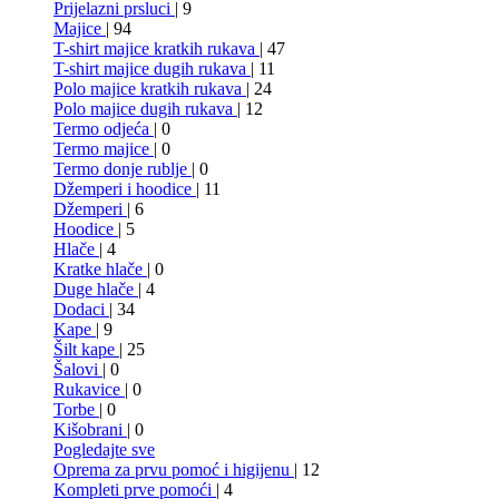
Prijelazni prsluci
| 9
Majice
| 94
T-shirt majice kratkih rukava
| 47
T-shirt majice dugih rukava
| 11
Polo majice kratkih rukava
| 24
Polo majice dugih rukava
| 12
Termo odjeća
| 0
Termo majice
| 0
Termo donje rublje
| 0
Džemperi i hoodice
| 11
Džemperi
| 6
Hoodice
| 5
Hlače
| 4
Kratke hlače
| 0
Duge hlače
| 4
Dodaci
| 34
Kape
| 9
Šilt kape
| 25
Šalovi
| 0
Rukavice
| 0
Torbe
| 0
Kišobrani
| 0
Pogledajte sve
Oprema za prvu pomoć i higijenu
| 12
Kompleti prve pomoći
| 4