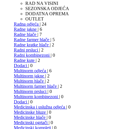
RAD NA VISINI
SEZONSKA ODJEĆA
DODATNA OPREMA
OUTLET
Radna odjeća
| 24
Radne jakne
| 6
Radne hlače
| 7
Radne farmer hlače
| 5
Radne kratke hlače
| 2
Radni prsluci
| 2
Radni kombinezoni
| 0
Radne kute
| 2
Dodaci
| 0
Multinorm odjeća
| 6
Multinorm jakne
| 2
Multinorm hlače
| 2
Multinorm farmer hlače
| 2
Multinorm prsluci
| 0
Multinorm kombinezoni
| 0
Dodaci
| 0
Medicinska i uslužna odjeća
| 0
Medicinske bluze
| 0
Medicinske hlače
| 0
Medicinski ogrtači
| 0
Medicinski kompleti
| 0