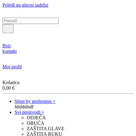
Prijeđi na glavni sadržaj
Brzi
kontakt
Moj profil
Košarica
0,00
€
Shop by profession +
fdsfdsfsdf
Svi proizvodi +
ODJEĆA
OBUĆA
ZAŠTITA GLAVE
ZAŠTITA RUKU