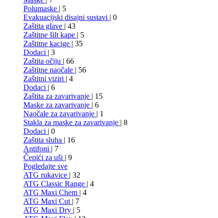
Polumaske
| 5
Evakuacijski disajni sustavi
| 0
Zaštita glave
| 43
Zaštitne šilt kape
| 5
Zaštitne kacige
| 35
Dodaci
| 3
Zaštita očiju
| 66
Zaštitne naočale
| 56
Zaštitni viziri
| 4
Dodaci
| 6
Zaštita za zavarivanje
| 15
Maske za zavarivanje
| 6
Naočale za zavarivanje
| 1
Stakla za maske za zavarivanje
| 8
Dodaci
| 0
Zaštita sluha
| 16
Antifoni
| 7
Čepići za uši
| 9
Pogledajte sve
ATG rukavice
| 32
ATG Classic Range
| 4
ATG Maxi Chem
| 4
ATG Maxi Cut
| 7
ATG Maxi Dry
| 5