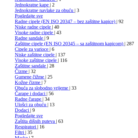
Jednokratne kape
| 2
Jednokratne navlake za obuću
| 3
Pogledajte sve
Radne cipele (EN ISO 20347 – bez zaštitne kapice)
| 92
Niske radne cipele
| 40
Visoke radne cipele
| 43
Radne sandale
| 9
Zaštitne cipele (EN ISO 20345 – sa zaštitnom kapicom)
| 287
Cipele za varioce
| 6
Niske zaštitne cipele
| 137
Visoke zaštitne cipele
| 116
Zaštitne sandale
| 28
Čizme
| 32
Gumene čižme
| 25
Kožne čizme
| 7
Obuća za slobodno vrijeme
| 33
Čarape i dodaci
| 56
Radne čarape
| 34
Ulošci za obuću
| 13
Dodaci
| 9
Pogledajte sve
Zaštita dišnih puteva
| 63
Respiratori
| 16
Filtri
| 35
Maske
| 7