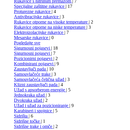
Rukavice s nitrilnim premazom
| 7
Specijalne zaštitne rukavice
| 17
Proturezne rukavice
| 4
Antivibracijske rukavice
| 3
Rukavice otporne na visoke temperature
| 2
Rukavice otporne na niske temperature
| 3
Elektroizolacijske rukavice
| 7
Mesarske rukavice
| 0
Pogledajte sve
Sigurnosni pojasevi
| 18
Sigurnosni pojasevi
| 7
Pozicionirni pojasevi
| 2
Kombinirani pojasevi
| 9
Zaustavljači pada
| 10
Samouvlačeće trake
| 3
Samouvlačeća čelična užad
| 3
Klizni zaustavljači pada
| 4
Užad s apsorberom energije
| 5
Jednokraka užad
| 3
Dvokraka užad
| 2
Užad i užad za pozicioniranje
| 9
Karabineri i spojnice
| 5
Sidrišta
| 6
Sidrišne točke
| 1
Sidrišne trake i omče
| 2