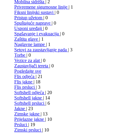
Mobilna sidrišta
| 2
Privremene sigurnosne linije
| 1
Fiksni linijski sustavi
| 0
Pristup užetom
| 0
Spuštajuće naprave
| 0
Usponi uređaji
| 0
Spašavanje i evakuacija
| 0
Zaštita glave
| 1
Naglavne lampe
| 1
Setovi za zaustavljanje pada
| 3
Torbe
| 0
Vezice za alat
| 0
Zaustavljači tereta
| 0
Pogledajte sve
Flis odjeća
| 21
Flis jakne
| 18
Flis prsluci
| 3
Softshell odjeća
| 20
Softshell jakne
| 14
Softshell prsluci
| 6
Jakne
| 23
Zimske jakne
| 13
Prijelazne jakne
| 10
Prsluci
| 19
Zimski prsluci
| 10