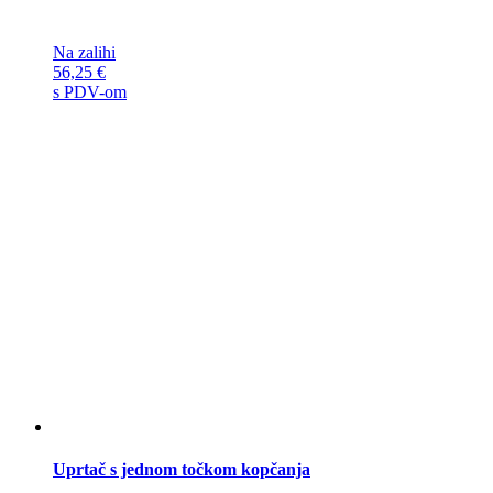
Na zalihi
56,25
€
s PDV-om
Uprtač s jednom točkom kopčanja