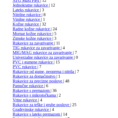
ATG Maxi Flex
| 12
Jednokratne rukavice
| 12
Lateks rukavice
| 3
Nitrilne rukavice
| 8
Vinilne rukavice
| 1
Kožne rukavice
| 32
Radne kožne rukavice
| 24
Mornar kožne rukavice
| 5
Zimske kožne rukavice
| 3
Rukavice za zavarivanje
| 11
TIG rukavice za zavarivanje
| 4
MIG/MAG rukavice za zavarivanje
| 7
Univerzalne rukavice za zavarivanje
| 0
PVC i gumene rukavice
| 15
PVC rukavice
| 7
Rukavice od gume, neoprena i nitrila
| 7
Rukavice za domaćinstvo
| 1
Rukavice za precizne poslove
| 48
Pamučne rukavice
| 6
Rukavice s premazom
| 36
Rukavice s mikrotočkama
| 2
Vrtne rukavice
| 4
Rukavice za teške i grube poslove
| 25
Građevinske rukavice
| 4
Rukavice s lateks premazom
| 14