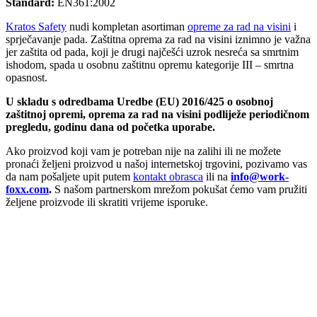
Standard:
EN361:2002
Kratos Safety
nudi kompletan asortiman
opreme za rad na visini
i
sprječavanje pada. Zaštitna oprema za rad na visini iznimno je važna
jer zaštita od pada, koji je drugi najčešći uzrok nesreća sa smrtnim
ishodom, spada u osobnu zaštitnu opremu kategorije III – smrtna
opasnost.
U skladu s odredbama Uredbe (EU) 2016/425 o osobnoj
zaštitnoj opremi, oprema za rad na visini podliježe periodičnom
pregledu, godinu dana od početka uporabe.
Ako proizvod koji vam je potreban nije na zalihi ili ne možete
pronaći željeni proizvod u našoj internetskoj trgovini, pozivamo vas
da nam pošaljete upit putem
kontakt obrasca
ili na
info@work-
foxx.com
.
S našom partnerskom mrežom pokušat ćemo vam pružiti
željene proizvode ili skratiti vrijeme isporuke.