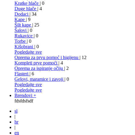
Kratke hlače
| 0
Duge hlače
| 4
Dodaci
| 34
Kape
| 9
Šilt kape
| 25
Šalovi
| 0
Rukavice
| 0
Torbe
| 0
Kišobrani
| 0
Pogledajte sve
Oprema za prvu pomoć i higijenu
| 12
Kompleti prve pomoći
| 4
Oprema za ispiranje očiju
| 2
Flasteri
| 6
Gelovi, maramice i zavoji
| 0
Pogledajte sve
Pogledajte sve
Brendovi +
fdsfdsfsdf
sl
|
hr
|
en