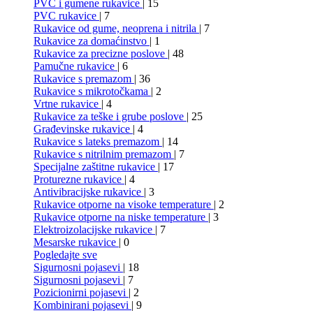
PVC i gumene rukavice
| 15
PVC rukavice
| 7
Rukavice od gume, neoprena i nitrila
| 7
Rukavice za domaćinstvo
| 1
Rukavice za precizne poslove
| 48
Pamučne rukavice
| 6
Rukavice s premazom
| 36
Rukavice s mikrotočkama
| 2
Vrtne rukavice
| 4
Rukavice za teške i grube poslove
| 25
Građevinske rukavice
| 4
Rukavice s lateks premazom
| 14
Rukavice s nitrilnim premazom
| 7
Specijalne zaštitne rukavice
| 17
Proturezne rukavice
| 4
Antivibracijske rukavice
| 3
Rukavice otporne na visoke temperature
| 2
Rukavice otporne na niske temperature
| 3
Elektroizolacijske rukavice
| 7
Mesarske rukavice
| 0
Pogledajte sve
Sigurnosni pojasevi
| 18
Sigurnosni pojasevi
| 7
Pozicionirni pojasevi
| 2
Kombinirani pojasevi
| 9