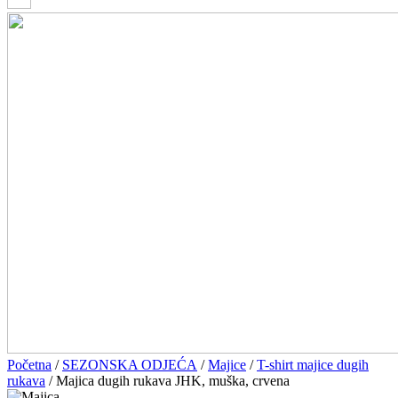
Početna
/
SEZONSKA ODJEĆA
/
Majice
/
T-shirt majice dugih
rukava
/ Majica dugih rukava JHK, muška, crvena