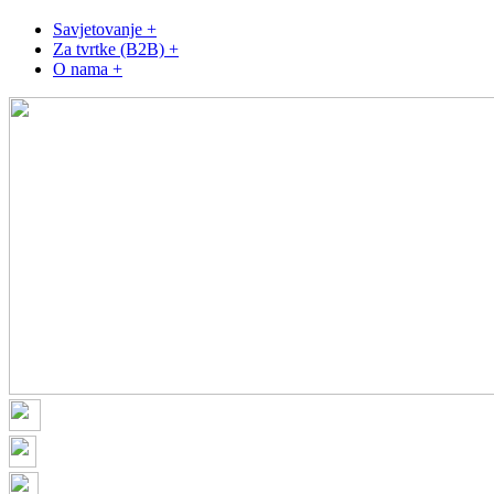
Savjetovanje +
Za tvrtke (B2B) +
O nama +