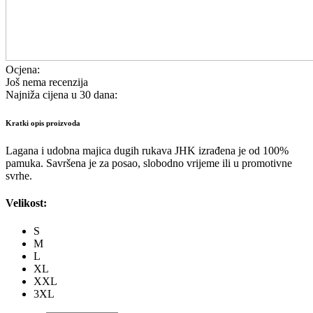
Ocjena:
Još nema recenzija
Najniža cijena u 30 dana:
Kratki opis proizvoda
Lagana i udobna majica dugih rukava JHK izrađena je od 100%
pamuka. Savršena je za posao, slobodno vrijeme ili u promotivne
svrhe.
Velikost:
S
M
L
XL
XXL
3XL