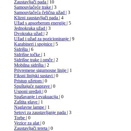
Zaustavljači pada
| 10
Samouvlačeće trake
| 3
Samouvlačeća čelična užad
| 3
Klizni zaustavljači pada
| 4
Užad s apsorberom energije
| 5
Jednokraka užad
| 3
Dvokraka užad
| 2
Užad i užad za pozicioniranje
| 9
Karabineri i spojnice
| 5
Sidrišta
| 6
Sidrišne točke
| 1
Sidrišne trake i omče
| 2
Mobilna sidrišta
| 2
Privremene sigurnosne linije
| 1
Fiksni linijski sustavi
| 0
Pristup užetom
| 0
Spuštajuće naprave
| 0
Usponi uređaji
| 0
Spašavanje i evakuacija
| 0
Zaštita glave
| 1
Naglavne lampe
| 1
Setovi za zaustavljanje pada
| 3
Torbe
| 0
Vezice za alat
| 0
Zaustavljači tereta
| 0