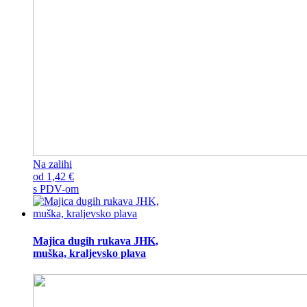
Na zalihi
od
1,42
€
s PDV-om
Majica dugih rukava JHK,
muška, kraljevsko plava