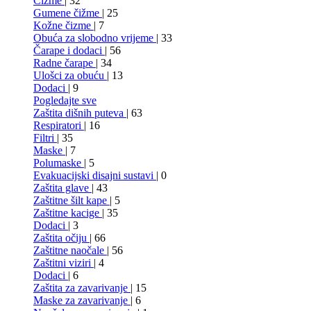
Čizme
| 32
Gumene čižme
| 25
Kožne čizme
| 7
Obuća za slobodno vrijeme
| 33
Čarape i dodaci
| 56
Radne čarape
| 34
Ulošci za obuću
| 13
Dodaci
| 9
Pogledajte sve
Zaštita dišnih puteva
| 63
Respiratori
| 16
Filtri
| 35
Maske
| 7
Polumaske
| 5
Evakuacijski disajni sustavi
| 0
Zaštita glave
| 43
Zaštitne šilt kape
| 5
Zaštitne kacige
| 35
Dodaci
| 3
Zaštita očiju
| 66
Zaštitne naočale
| 56
Zaštitni viziri
| 4
Dodaci
| 6
Zaštita za zavarivanje
| 15
Maske za zavarivanje
| 6