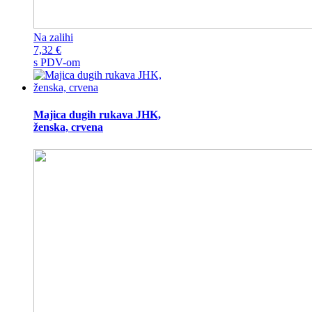
Na zalihi
7,32
€
s PDV-om
Majica dugih rukava JHK,
ženska, crvena