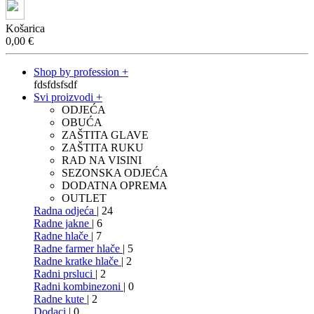
Košarica
0,00
€
Shop by profession +
fdsfdsfsdf
Svi proizvodi +
ODJEĆA
OBUĆA
ZAŠTITA GLAVE
ZAŠTITA RUKU
RAD NA VISINI
SEZONSKA ODJEĆA
DODATNA OPREMA
OUTLET
Radna odjeća
| 24
Radne jakne
| 6
Radne hlače
| 7
Radne farmer hlače
| 5
Radne kratke hlače
| 2
Radni prsluci
| 2
Radni kombinezoni
| 0
Radne kute
| 2
Dodaci
| 0