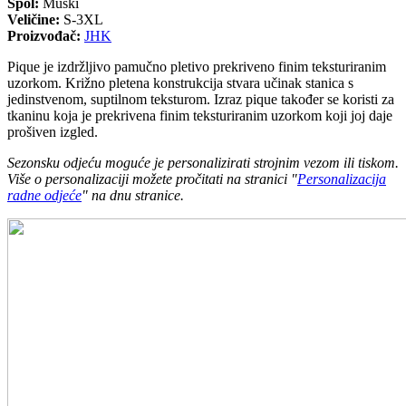
Spol:
Muški
Veličine:
S-3XL
Proizvođač:
JHK
Pique je izdržljivo pamučno pletivo prekriveno finim teksturiranim
uzorkom. Križno pletena konstrukcija stvara učinak stanica s
jedinstvenom, suptilnom teksturom. Izraz pique također se koristi za
tkaninu koja je prekrivena finim teksturiranim uzorkom koji joj daje
prošiven izgled.
Sezonsku odjeću moguće je personalizirati strojnim vezom ili tiskom.
Više o personalizaciji možete pročitati na stranici "
Personalizacija
radne odjeće
" na dnu stranice.