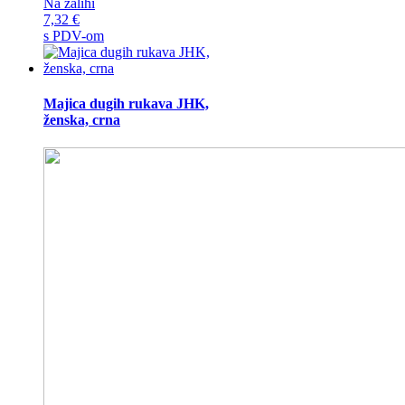
Na zalihi
7,32
€
s PDV-om
Majica dugih rukava JHK,
ženska, crna