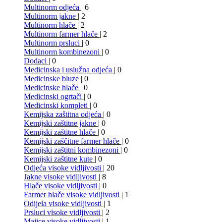
Multinorm odjeća
| 6
Multinorm jakne
| 2
Multinorm hlače
| 2
Multinorm farmer hlače
| 2
Multinorm prsluci
| 0
Multinorm kombinezoni
| 0
Dodaci
| 0
Medicinska i uslužna odjeća
| 0
Medicinske bluze
| 0
Medicinske hlače
| 0
Medicinski ogrtači
| 0
Medicinski kompleti
| 0
Kemijska zaštitna odjeća
| 0
Kemijski zaštitne jakne
| 0
Kemijski zaštitne hlače
| 0
Kemijski zaščitne farmer hlače
| 0
Kemijski zaštitni kombinezoni
| 0
Kemijski zaštitne kute
| 0
Odjeća visoke vidljivosti
| 20
Jakne visoke vidljivosti
| 8
Hlače visoke vidljivosti
| 0
Farmer hlače visoke vidljivosti
| 1
Odijela visoke vidljivosti
| 1
Prsluci visoke vidljivosti
| 2
Majice visoke vidljivosti
| 1