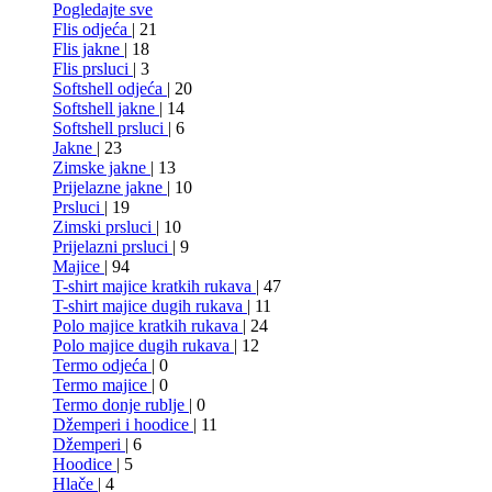
Pogledajte sve
Flis odjeća
| 21
Flis jakne
| 18
Flis prsluci
| 3
Softshell odjeća
| 20
Softshell jakne
| 14
Softshell prsluci
| 6
Jakne
| 23
Zimske jakne
| 13
Prijelazne jakne
| 10
Prsluci
| 19
Zimski prsluci
| 10
Prijelazni prsluci
| 9
Majice
| 94
T-shirt majice kratkih rukava
| 47
T-shirt majice dugih rukava
| 11
Polo majice kratkih rukava
| 24
Polo majice dugih rukava
| 12
Termo odjeća
| 0
Termo majice
| 0
Termo donje rublje
| 0
Džemperi i hoodice
| 11
Džemperi
| 6
Hoodice
| 5
Hlače
| 4