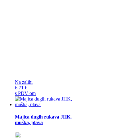
Na zalihi
6,71
€
s PDV-om
Majica dugih rukava JHK,
muška, plava