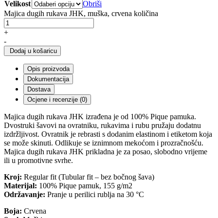
Velikost
Obriši
Majica dugih rukava JHK, muška, crvena količina
+
-
Dodaj u košaricu
Opis proizvoda
Dokumentacija
Dostava
Ocjene i recenzije (0)
Majica dugih rukava JHK izrađena je od 100% Pique pamuka.
Dvostruki šavovi na ovratniku, rukavima i rubu pružaju dodatnu
izdržljivost. Ovratnik je rebrasti s dodanim elastinom i etiketom koja
se može skinuti. Odlikuje se iznimnom mekoćom i prozračnošću.
Majica dugih rukava JHK prikladna je za posao, slobodno vrijeme
ili u promotivne svrhe.
Kroj:
Regular fit
(Tubular fit – bez bočnog šava)
Materijal:
100% Pique pamuk, 155 g/m2
Održavanje:
Pranje u perilici rublja na 30 °C
Boja:
Crvena