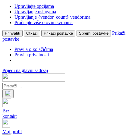
Upravljajte opcijama
Upravljanje uslugama
Upravljanje {vendor_count} vendorima
Pročitajte više o ovim svrhama
Prikaži
Prihvatiti
Otkaži
Prikaži postavke
Spremi postavke
postavke
Pravila o kolačićima
Pravila privatnosti
Prijeđi na glavni sadržaj
Brzi
kontakt
Moj profil