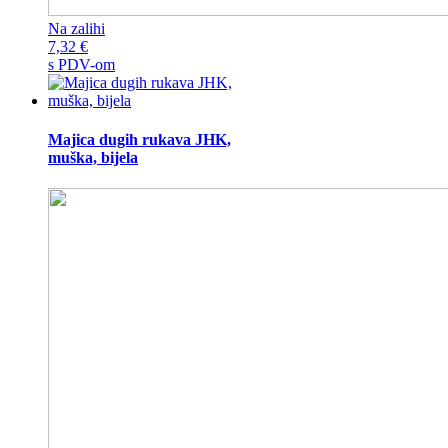
Na zalihi
7,32
€
s PDV-om
Majica dugih rukava JHK,
muška, bijela