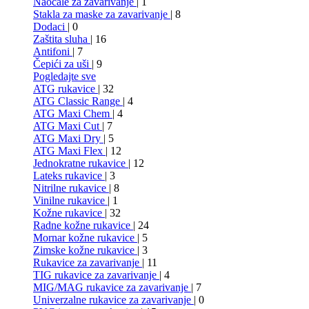
Naočale za zavarivanje
| 1
Stakla za maske za zavarivanje
| 8
Dodaci
| 0
Zaštita sluha
| 16
Antifoni
| 7
Čepići za uši
| 9
Pogledajte sve
ATG rukavice
| 32
ATG Classic Range
| 4
ATG Maxi Chem
| 4
ATG Maxi Cut
| 7
ATG Maxi Dry
| 5
ATG Maxi Flex
| 12
Jednokratne rukavice
| 12
Lateks rukavice
| 3
Nitrilne rukavice
| 8
Vinilne rukavice
| 1
Kožne rukavice
| 32
Radne kožne rukavice
| 24
Mornar kožne rukavice
| 5
Zimske kožne rukavice
| 3
Rukavice za zavarivanje
| 11
TIG rukavice za zavarivanje
| 4
MIG/MAG rukavice za zavarivanje
| 7
Univerzalne rukavice za zavarivanje
| 0