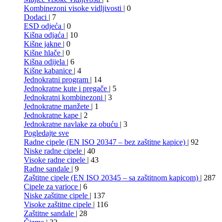
Kombinezoni visoke vidljivosti
| 0
Dodaci
| 7
ESD odjeća
| 0
Kišna odjaća
| 10
Kišne jakne
| 0
Kišne hlače
| 0
Kišna odijela
| 6
Kišne kabanice
| 4
Jednokratni program
| 14
Jednokratne kute i pregače
| 5
Jednokratni kombinezoni
| 3
Jednokratne manžete
| 1
Jednokratne kape
| 2
Jednokratne navlake za obuću
| 3
Pogledajte sve
Radne cipele (EN ISO 20347 – bez zaštitne kapice)
| 92
Niske radne cipele
| 40
Visoke radne cipele
| 43
Radne sandale
| 9
Zaštitne cipele (EN ISO 20345 – sa zaštitnom kapicom)
| 287
Cipele za varioce
| 6
Niske zaštitne cipele
| 137
Visoke zaštitne cipele
| 116
Zaštitne sandale
| 28