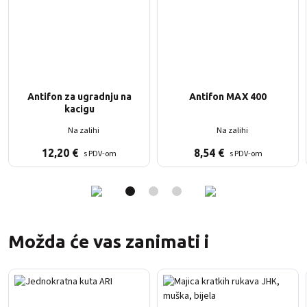
Antifon za ugradnju na
Antifon MAX 400
kacigu
Na zalihi
Na zalihi
12,20
€
8,54
€
s PDV-om
s PDV-om
Možda će vas zanimati i