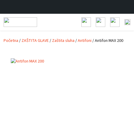
Prijeđi na glavni sadržaj
Početna
/
ZAŠTITA GLAVE
/
Zaštita sluha
/
Antifoni
/ Antifon MAX 200