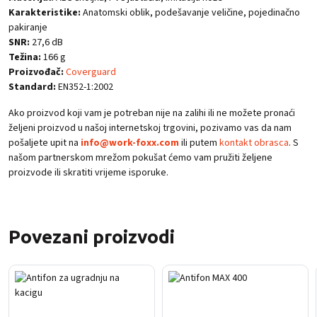
Karakteristike:
Anatomski oblik, podešavanje veličine, pojedinačno
pakiranje
SNR:
27,6 dB
Težina:
166 g
Proizvođač:
Coverguard
Standard:
EN352-1:2002
Ako proizvod koji vam je potreban nije na zalihi ili ne možete pronaći
željeni proizvod u našoj internetskoj trgovini, pozivamo vas da nam
pošaljete upit na
info@work-foxx.com
ili putem
kontakt obrasca
. S
našom partnerskom mrežom pokušat ćemo vam pružiti željene
proizvode ili skratiti vrijeme isporuke.
Povezani proizvodi