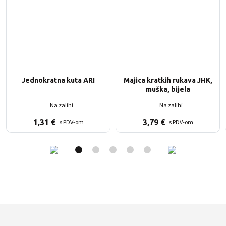
Jednokratna kuta ARI
Majica kratkih rukava JHK,
muška, bijela
Na zalihi
Na zalihi
1,31
€
3,79
€
s PDV-om
s PDV-om