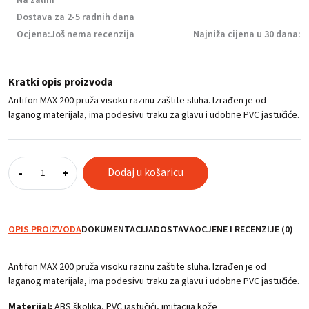
Dostava za 2-5 radnih dana
Ocjena:
Još nema recenzija
Najniža cijena u 30 dana:
Kratki opis proizvoda
Antifon MAX 200 pruža visoku razinu zaštite sluha. Izrađen je od
laganog materijala, ima podesivu traku za glavu i udobne PVC jastučiće.
Antifon
Dodaj u košaricu
-
+
MAX
200
količina
OPIS PROIZVODA
DOKUMENTACIJA
DOSTAVA
OCJENE I RECENZIJE (0)
Antifon MAX 200 pruža visoku razinu zaštite sluha. Izrađen je od
laganog materijala, ima podesivu traku za glavu i udobne PVC jastučiće.
Materijal:
ABS školjka, PVC jastučići, imitacija kože