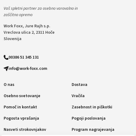
Vaš spletni partner za osebno varovalno in
zaščitno opremo
Work Foxx, Jure Rajh s.p.
Vreclova ulica 2, 2311 Hoče
Slovenija
00386 51 345 131
info@work-foxx.com
O nas
Dostava
Osebno svetovanje
Vračila
Pomoč in kontakt
Zasebnost in piškotki
Pogosta vprašanja
Pogoji poslovanja
Nasveti strokovnjakov
Program nagrajevanja