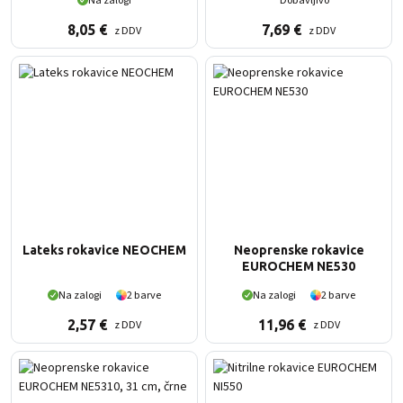
Na zalogi
Dobavljivo
8,05
€
7,69
€
z DDV
z DDV
Lateks rokavice NEOCHEM
Neoprenske rokavice
EUROCHEM NE530
Na zalogi
2 barve
Na zalogi
2 barve
2,57
€
11,96
€
z DDV
z DDV