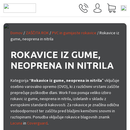
Skip to main content
Domov
/
ZAŠČITA ROK
/
PVC in gumijaste rokavice
/ Rokavice iz
gume, neoprena in nitrila
ROKAVICE IZ GUME,
NEOPRENA IN NITRILA
Kategorija “
Rokavice iz gume, neoprena in nitrila
” vključuje
osebno varovalno opremo (OVO), ki z različnimi vrstami zaščite
preprečuje poškodbe dlani. Work Foxx ponuja veliko izbiro
rokavic iz gume, neoprena in nitrila, izdelanih v skladu z
evropskimi standardi kakovosti. Za rokavice je značilna odlična
vodoodpornost ter zaščita pred blažjimi kemičnimi snovmi in
raztopinami. Ponudba vključuje rokavice blagovnih znamk
Lacuna
in
Coverguard
.