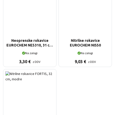
Neoprenske rokavice
Nitrilne rokavice
EUROCHEM NE5310, 31 cm,
EUROCHEM NI550
črne
Na zalogi
Na zalogi
3,30
€
9,03
€
z DDV
z DDV