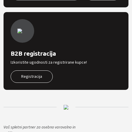
B2B registracija
Izkoristite ugodnosti za registrirane kupce!
Registracija
Vaš spletni partner za osebno varovalno in