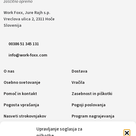
zaščitno opremo
Work Foxx, Jure Rajh s.p.
Vreclova ulica 2, 2311 Hoče
Slovenija
00386 51 345 131
info@work-foxx.com
O nas
Dostava
Osebno svetovanje
Vračila
Pomoč in kontakt
Zasebnost in piškotki
Pogosta vprašanja
Pogoji poslovanja
Nasveti strokovnjakov
Program nagrajevanja
Politika piškotkov (EU)
Upravljanje soglasja za
piškotke