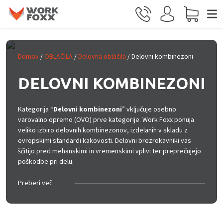
Skip to main content
Domov
/
OBLAČILA
/
Delovna oblačila
/ Delovni kombinezoni
DELOVNI KOMBINEZONI
Kategorija “
Delovni kombinezoni
” vključuje osebno
varovalno opremo (OVO) prve kategorije. Work Foxx ponuja
veliko izbiro delovnih kombinezonov, izdelanih v skladu z
evropskimi standardi kakovosti. Delovni brezrokavniki vas
ščitijo pred mehanskimi in vremenskimi vplivi ter preprečujejo
poškodbe pri delu.
Preberi več