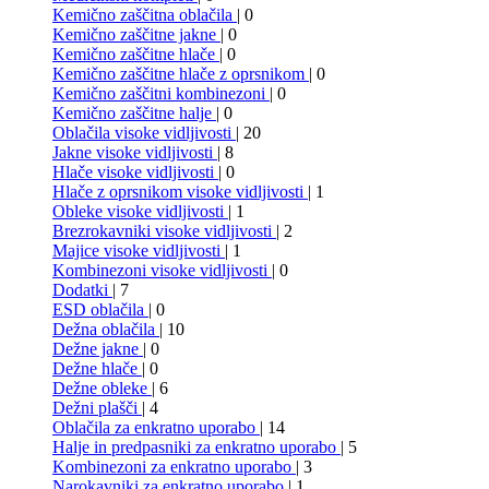
Kemično zaščitna oblačila
| 0
Kemično zaščitne jakne
| 0
Kemično zaščitne hlače
| 0
Kemično zaščitne hlače z oprsnikom
| 0
Kemično zaščitni kombinezoni
| 0
Kemično zaščitne halje
| 0
Oblačila visoke vidljivosti
| 20
Jakne visoke vidljivosti
| 8
Hlače visoke vidljivosti
| 0
Hlače z oprsnikom visoke vidljivosti
| 1
Obleke visoke vidljivosti
| 1
Brezrokavniki visoke vidljivosti
| 2
Majice visoke vidljivosti
| 1
Kombinezoni visoke vidljivosti
| 0
Dodatki
| 7
ESD oblačila
| 0
Dežna oblačila
| 10
Dežne jakne
| 0
Dežne hlače
| 0
Dežne obleke
| 6
Dežni plašči
| 4
Oblačila za enkratno uporabo
| 14
Halje in predpasniki za enkratno uporabo
| 5
Kombinezoni za enkratno uporabo
| 3
Narokavniki za enkratno uporabo
| 1