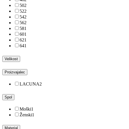
50
2
52
2
54
2
56
2
58
1
60
1
62
1
64
1
Velikost
Proizvajalec
LACUNA
2
Spol
Moški
1
Ženski
1
Material