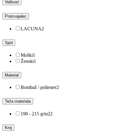
Velikost
Proizvajalec
LACUNA
2
Spol
Moški
1
Ženski
1
Material
Bombaž / poliester
2
Teža materiala
190 - 215 g/m2
2
Kroj