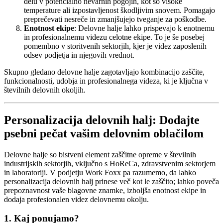
delu v potencialno nevarnih pogojih, kot so visoke
temperature ali izpostavljenost škodljivim snovem. Pomagajo
preprečevati nesreče in zmanjšujejo tveganje za poškodbe.
Enotnost ekipe
: Delovne halje lahko prispevajo k enotnemu
in profesionalnemu videzu celotne ekipe. To je še posebej
pomembno v storitvenih sektorjih, kjer je videz zaposlenih
odsev podjetja in njegovih vrednot.
Skupno gledano delovne halje zagotavljajo kombinacijo zaščite,
funkcionalnosti, udobja in profesionalnega videza, ki je ključna v
številnih delovnih okoljih.
Personalizacija delovnih halj: Dodajte
psebni pečat vašim delovnim oblačilom
Delovne halje so bistveni element zaščitne opreme v številnih
industrijskih sektorjih, vključno s HoReCa, zdravstvenim sektorjem
in laboratoriji. V podjetju Work Foxx pa razumemo, da lahko
personalizacija delovnih halj prinese več kot le zaščito; lahko poveča
prepoznavnost vaše blagovne znamke, izboljša enotnost ekipe in
dodaja profesionalen videz delovnemu okolju.
1. Kaj ponujamo?