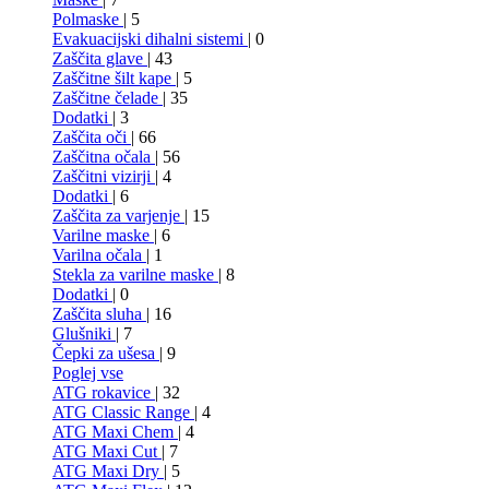
Polmaske
| 5
Evakuacijski dihalni sistemi
| 0
Zaščita glave
| 43
Zaščitne šilt kape
| 5
Zaščitne čelade
| 35
Dodatki
| 3
Zaščita oči
| 66
Zaščitna očala
| 56
Zaščitni vizirji
| 4
Dodatki
| 6
Zaščita za varjenje
| 15
Varilne maske
| 6
Varilna očala
| 1
Stekla za varilne maske
| 8
Dodatki
| 0
Zaščita sluha
| 16
Glušniki
| 7
Čepki za ušesa
| 9
Poglej vse
ATG rokavice
| 32
ATG Classic Range
| 4
ATG Maxi Chem
| 4
ATG Maxi Cut
| 7
ATG Maxi Dry
| 5