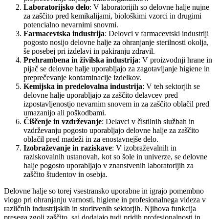
Laboratorijsko delo
: V laboratorijih so delovne halje nujne
za zaščito pred kemikalijami, biološkimi vzorci in drugimi
potencialno nevarnimi snovmi.
Farmacevtska industrija
: Delovci v farmacevtski industriji
pogosto nosijo delovne halje za ohranjanje sterilnosti okolja,
še posebej pri izdelavi in pakiranju zdravil.
Prehrambena in živilska industrija
: V proizvodnji hrane in
pijač se delovne halje uporabljajo za zagotavljanje higiene in
preprečevanje kontaminacije izdelkov.
Kemijska in predelovalna industrija
: V teh sektorjih se
delovne halje uporabljajo za zaščito delavcev pred
izpostavljenostjo nevarnim snovem in za zaščito oblačil pred
umazanijo ali poškodbami.
Čiščenje in vzdrževanje
: Delavci v čistilnih službah in
vzdrževanju pogosto uporabljajo delovne halje za zaščito
oblačil pred madeži in za enostavnejše delo.
Izobraževanje in raziskave
: V izobraževalnih in
raziskovalnih ustanovah, kot so šole in univerze, se delovne
halje pogosto uporabljajo v znanstvenih laboratorijih za
zaščito študentov in osebja.
Delovne halje so torej vsestransko uporabne in igrajo pomembno
vlogo pri ohranjanju varnosti, higiene in profesionalnega videza v
različnih industrijskih in storitvenih sektorjih. Njihova funkcija
presega zgolj zaščito, saj dodajajo tudi pridih profesionalnosti in