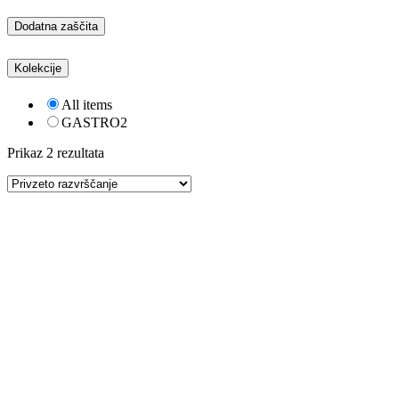
Dodatna zaščita
Kolekcije
All items
GASTRO
2
Prikaz 2 rezultata