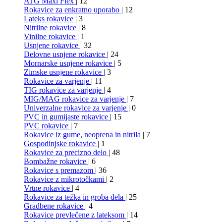
ATG Maxi Flex
| 12
Rokavice za enkratno uporabo
| 12
Lateks rokavice
| 3
Nitrilne rokavice
| 8
Vinilne rokavice
| 1
Usnjene rokavice
| 32
Delovne usnjene rokavice
| 24
Mornarske usnjene rokavice
| 5
Zimske usnjene rokavice
| 3
Rokavice za varjenje
| 11
TIG rokavice za varjenje
| 4
MIG/MAG rokavice za varjenje
| 7
Univerzalne rokavice za varjenje
| 0
PVC in gumijaste rokavice
| 15
PVC rokavice
| 7
Rokavice iz gume, neoprena in nitrila
| 7
Gospodinjske rokavice
| 1
Rokavice za precizno delo
| 48
Bombažne rokavice
| 6
Rokavice s premazom
| 36
Rokavice z mikrotočkami
| 2
Vrtne rokavice
| 4
Rokavice za težka in groba dela
| 25
Gradbene rokavice
| 4
Rokavice prevlečene z lateksom
| 14