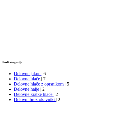
Podkategorije
Delovne jakne
| 6
Delovne hlače
| 7
Delovne hlače z oprsnikom
| 5
Delovne halje
| 2
Delovne kratke hlače
| 2
Delovni brezrokavniki
| 2