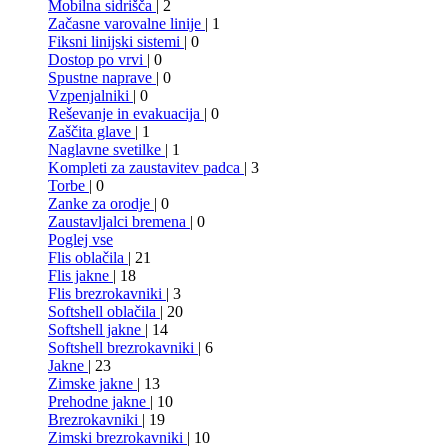
Mobilna sidrišča
| 2
Začasne varovalne linije
| 1
Fiksni linijski sistemi
| 0
Dostop po vrvi
| 0
Spustne naprave
| 0
Vzpenjalniki
| 0
Reševanje in evakuacija
| 0
Zaščita glave
| 1
Naglavne svetilke
| 1
Kompleti za zaustavitev padca
| 3
Torbe
| 0
Zanke za orodje
| 0
Zaustavljalci bremena
| 0
Poglej vse
Flis oblačila
| 21
Flis jakne
| 18
Flis brezrokavniki
| 3
Softshell oblačila
| 20
Softshell jakne
| 14
Softshell brezrokavniki
| 6
Jakne
| 23
Zimske jakne
| 13
Prehodne jakne
| 10
Brezrokavniki
| 19
Zimski brezrokavniki
| 10