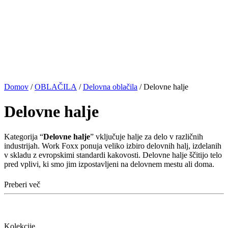
Domov
/
OBLAČILA
/
Delovna oblačila
/ Delovne halje
Delovne halje
Kategorija “
Delovne halje
” vključuje halje za delo v različnih
industrijah. Work Foxx ponuja veliko izbiro delovnih halj, izdelanih
v skladu z evropskimi standardi kakovosti. Delovne halje ščitijo telo
pred vplivi, ki smo jim izpostavljeni na delovnem mestu ali doma.
Preberi več
Kolekcije