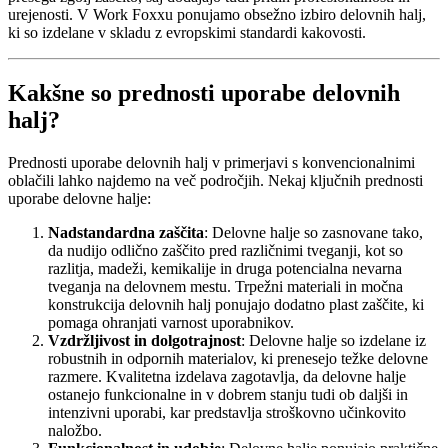
urejenosti. V Work Foxxu ponujamo obsežno izbiro delovnih halj,
ki so izdelane v skladu z evropskimi standardi kakovosti.
Kakšne so prednosti uporabe delovnih
halj?
Prednosti uporabe delovnih halj v primerjavi s konvencionalnimi
oblačili lahko najdemo na več področjih. Nekaj ključnih prednosti
uporabe delovne halje:
Nadstandardna zaščita
: Delovne halje so zasnovane tako,
da nudijo odlično zaščito pred različnimi tveganji, kot so
razlitja, madeži, kemikalije in druga potencialna nevarna
tveganja na delovnem mestu. Trpežni materiali in močna
konstrukcija delovnih halj ponujajo dodatno plast zaščite, ki
pomaga ohranjati varnost uporabnikov.
Vzdržljivost in dolgotrajnost
: Delovne halje so izdelane iz
robustnih in odpornih materialov, ki prenesejo težke delovne
razmere. Kvalitetna izdelava zagotavlja, da delovne halje
ostanejo funkcionalne in v dobrem stanju tudi ob daljši in
intenzivni uporabi, kar predstavlja stroškovno učinkovito
naložbo.