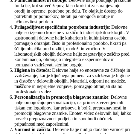
Funkcionalnost in udobje
: Delovne halje ponujajo praktične
funkcije, kot so več žepov, ki so koristni za shranjevanje
orodij in opreme, potrebne pri delu. To olajšuje dostop do
potrebnih pripomočkov, hkrati pa omogoča udobje in
učinkovitost pri delu.
Prilagodljivost specifičnim potrebam industrije
: Delovne
halje so izjemno koristne v različnih industrijskih sektorjih. V
gastronomiji delovne halje kuharjem in kuhinjskemu osebju
pomagajo ohranjati čisto in profesionalno podobo, hkrati pa
ščitijo oblačila pred razlitji, madeži in vročino. V
laboratorijskih okoljih delovne halje zagotavljajo zaščito pred
kontaminacijo, ohranjajo integriteto eksperimentov in
pomagajo vzdrževati sterilne pogoje.
Higiena in čistoča
: Delovne halje so enostavne za čiščenje in
vzdrževanje, kar je ključnega pomena za vzdrževanje higiene
in čistoče v delovnih okoljih. Materiali, odporni na madeže,
maščobe in neprijetne vonjave, pomagajo ohranjati stalno
profesionalen videz.
Personalizacija in promocija blagovne znamke
: Delovne
halje omogočajo personalizacijo, na primer z vezenjem ali
tiskanjem logotipov, kar prispeva k boljši prepoznavnosti in
promociji blagovne znamke. Enoten videz delovnih halj lahko
poveča prepoznavnost podjetja in spodbudi občutek
pripadnosti med zaposlenimi.
Varnost in zaščita
: Delovne halje nudijo dodatno varnost pri