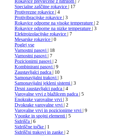
Rokavice prevlečene z nitrilom
| 7
Specialne zaščitne rokavice
| 17
Protivrezne rokavice
| 4
Protivibracijske rokavice
| 3
Rokavice odporne na visoke temperature
| 2
Rokavice odporne na nizke temperature
| 3
Elektroizolacijske rokavice
| 7
Mesarske rokavice
| 0
Poglej vse
Varnostni pasovi
| 18
Varnostni pasovi
| 7
Pozicionirni pasovi
| 2
Kombinirani pasovi
| 9
Zaustavljalci padca
| 10
Samonavijalni trakovi
| 3
Samonavijalni jekleni sistemi
| 3
Drsni zaustavljalci padca
| 4
Varovalne vrvi z blažilcem padca
| 5
Enokrake varovalne vrvi
| 3
Dvokrake varovalne vrvi
| 2
Varovalne vrvi in pozicionirne vrvi
| 9
Vponke in spojni elementi
| 5
Sidrišča
| 6
Sidriščne točke
| 1
Sidriščni trakovi in zanke
| 2