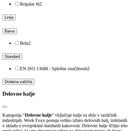
Regular fit
2
Linija
Barva
Bela
2
Standard
EN ISO 13688 - Splošne značilnosti
2
Dodatna zaščita
Delovne halje
Kategorija “
Delovne halje
” vključuje halje za delo v različnih
industrijah. Work Foxx ponuja veliko izbiro delovnih halj, izdelanih
v skladu z evropskimi standardi kakovosti. Delovne halje ščitijo telo
pred vplivi, ki smo jim izpostavljeni na delovnem mestu ali doma.