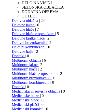
DELO NA VIŠINI
SEZONSKA OBLAČILA
DODATNA OPREMA
OUTLET
Delovna oblačila
| 24
Delovne jakne
| 6
Delovne hlače
| 7
Delovne hlače z oprsnikom
| 5
Delovne kratke hlače
| 2
Delovni brezrokavniki
| 2
Delovni kombinezoni
| 0
Delovne halje
| 2
Dodatki
| 0
Multinorm oblačila
| 6
Multinorm jakne
| 2
Multinorm hlače
| 2
Multinorm hlače z oprsnikom
| 2
Multinorm brezrokavniki
| 0
Multinorm kombinezoni
| 0
Dodatki
| 0
Medicinska in servisna oblačila
| 0
Medicinske bluze
| 0
Medicinske hlače
| 0
Medicinski plašči
| 0
Medicinski kompleti
| 0