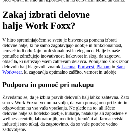
Zakaj izbrati delovne
halje
Work Foxx?
V hitro spreminjajočem se svetu je bistvenega pomena izbrati
delovne halje, ki ne samo zagotavljajo udobje in funkcionalnost,
temveč tudi odražajo profesionalnost in eleganco. Halje iz naše
ponudbe združujejo inovativnost, kakovost in slog, da zagotovi
oblačila, ki ustrezajo vsem zahtevam delavca. Ponujamo širok izbor
delovnih halj blagovnih znamk
Lacuna
,
Portwest
,
Planam
in
Sara
Workwear
, ki zagotavlja optimalno zaščito, varnost in udobje.
Podpora in pomoč pri nakupu
Zavedamo se, da je izbira pravih delovnih halj lahko zahtevna. Zato
smo v Work Foxxu vedno na voljo, da vam pomagamo pri izbiri in
odgovorimo na vsa vaša vprašanja. Ne glede na to, ali iščete
delovne halje za hotelsko osebje, kuharje, natakarje ali zaposlene v
wellness centrih, laboratorijih, medicini, kemični ali farmacevtski
industriji smo tukaj, da zagotovimo, da so vaše potrebe vedno
zadovoljene.