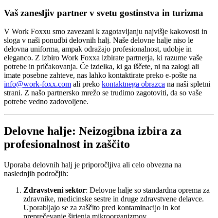
Vaš zanesljiv partner v svetu gostinstva in turizma
V Work Foxxu smo zavezani k zagotavljanju najvišje kakovosti in
sloga v naši ponudbi delovnih halj. Naše delovne halje niso le
delovna uniforma, ampak odražajo profesionalnost, udobje in
eleganco. Z izbiro Work Foxxa izbirate partnerja, ki razume vaše
potrebe in pričakovanja. Če izdelka, ki ga iščete, ni na zalogi ali
imate posebne zahteve, nas lahko kontaktirate preko e-pošte na
info@work-foxx.com
ali preko
kontaktnega obrazca
na naši spletni
strani. Z našo partnersko mrežo se trudimo zagotoviti, da so vaše
potrebe vedno zadovoljene.
Delovne halje: Neizogibna izbira za
profesionalnost in zaščito
Uporaba delovnih halj je priporočljiva ali celo obvezna na
naslednjih področjih:
Zdravstveni sektor
: Delovne halje so standardna oprema za
zdravnike, medicinske sestre in druge zdravstvene delavce.
Uporabljajo se za zaščito pred kontaminacijo in kot
preprečevanje širjenja mikroorganizmov.