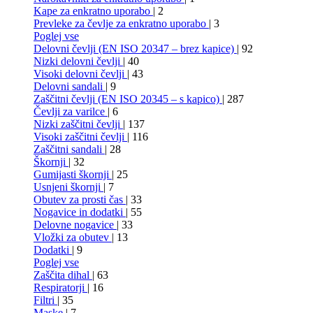
Kape za enkratno uporabo
| 2
Prevleke za čevlje za enkratno uporabo
| 3
Poglej vse
Delovni čevlji (EN ISO 20347 – brez kapice)
| 92
Nizki delovni čevlji
| 40
Visoki delovni čevlji
| 43
Delovni sandali
| 9
Zaščitni čevlji (EN ISO 20345 – s kapico)
| 287
Čevlji za varilce
| 6
Nizki zaščitni čevlji
| 137
Visoki zaščitni čevlji
| 116
Zaščitni sandali
| 28
Škornji
| 32
Gumijasti škornji
| 25
Usnjeni škornji
| 7
Obutev za prosti čas
| 33
Nogavice in dodatki
| 55
Delovne nogavice
| 33
Vložki za obutev
| 13
Dodatki
| 9
Poglej vse
Zaščita dihal
| 63
Respiratorji
| 16
Filtri
| 35
Maske
| 7