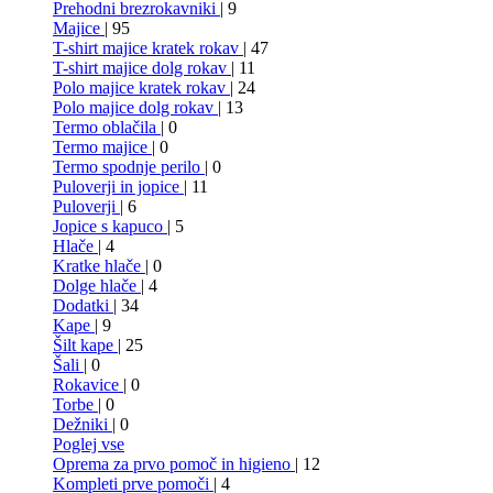
Prehodni brezrokavniki
| 9
Majice
| 95
T-shirt majice kratek rokav
| 47
T-shirt majice dolg rokav
| 11
Polo majice kratek rokav
| 24
Polo majice dolg rokav
| 13
Termo oblačila
| 0
Termo majice
| 0
Termo spodnje perilo
| 0
Puloverji in jopice
| 11
Puloverji
| 6
Jopice s kapuco
| 5
Hlače
| 4
Kratke hlače
| 0
Dolge hlače
| 4
Dodatki
| 34
Kape
| 9
Šilt kape
| 25
Šali
| 0
Rokavice
| 0
Torbe
| 0
Dežniki
| 0
Poglej vse
Oprema za prvo pomoč in higieno
| 12
Kompleti prve pomoči
| 4