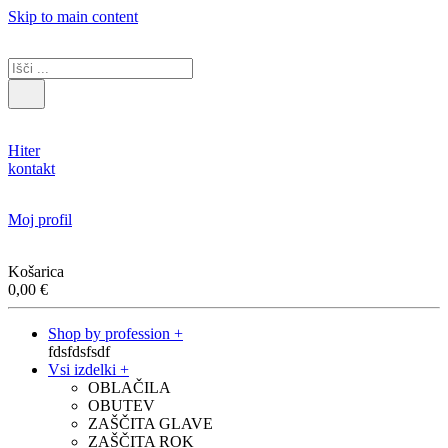
Skip to main content
Hiter
kontakt
Moj profil
Košarica
0,00
€
Shop by profession +
fdsfdsfsdf
Vsi izdelki +
OBLAČILA
OBUTEV
ZAŠČITA GLAVE
ZAŠČITA ROK