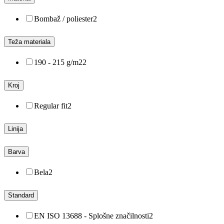
Bombaž / poliester
2
Teža materiala
190 - 215 g/m2
2
Kroj
Regular fit
2
Linija
Barva
Bela
2
Standard
EN ISO 13688 - Splošne značilnosti
2