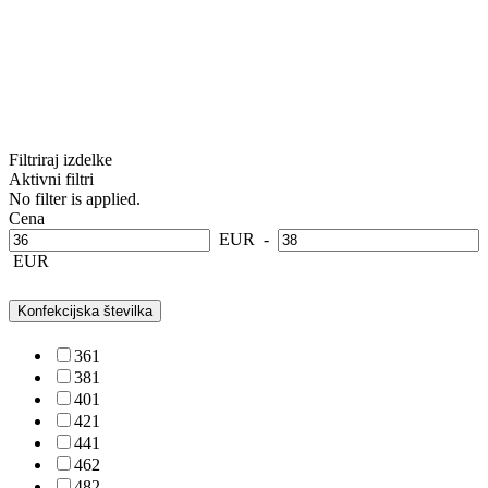
Filtriraj izdelke
Aktivni filtri
No filter is applied.
Cena
EUR
-
EUR
Konfekcijska številka
36
1
38
1
40
1
42
1
44
1
46
2
48
2