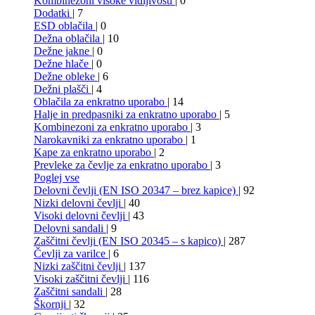
Kombinezoni visoke vidljivosti
| 0
Dodatki
| 7
ESD oblačila
| 0
Dežna oblačila
| 10
Dežne jakne
| 0
Dežne hlače
| 0
Dežne obleke
| 6
Dežni plašči
| 4
Oblačila za enkratno uporabo
| 14
Halje in predpasniki za enkratno uporabo
| 5
Kombinezoni za enkratno uporabo
| 3
Narokavniki za enkratno uporabo
| 1
Kape za enkratno uporabo
| 2
Prevleke za čevlje za enkratno uporabo
| 3
Poglej vse
Delovni čevlji (EN ISO 20347 – brez kapice)
| 92
Nizki delovni čevlji
| 40
Visoki delovni čevlji
| 43
Delovni sandali
| 9
Zaščitni čevlji (EN ISO 20345 – s kapico)
| 287
Čevlji za varilce
| 6
Nizki zaščitni čevlji
| 137
Visoki zaščitni čevlji
| 116
Zaščitni sandali
| 28
Škornji
| 32