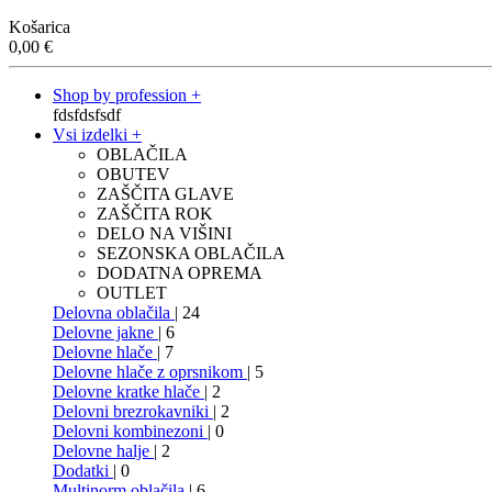
Košarica
0,00
€
Shop by profession +
fdsfdsfsdf
Vsi izdelki +
OBLAČILA
OBUTEV
ZAŠČITA GLAVE
ZAŠČITA ROK
DELO NA VIŠINI
SEZONSKA OBLAČILA
DODATNA OPREMA
OUTLET
Delovna oblačila
| 24
Delovne jakne
| 6
Delovne hlače
| 7
Delovne hlače z oprsnikom
| 5
Delovne kratke hlače
| 2
Delovni brezrokavniki
| 2
Delovni kombinezoni
| 0
Delovne halje
| 2
Dodatki
| 0
Multinorm oblačila
| 6