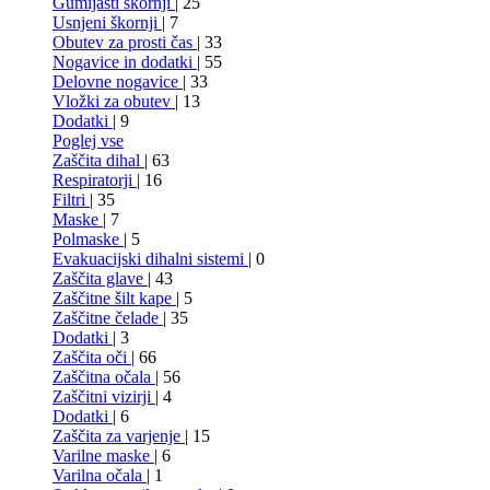
Gumijasti škornji
| 25
Usnjeni škornji
| 7
Obutev za prosti čas
| 33
Nogavice in dodatki
| 55
Delovne nogavice
| 33
Vložki za obutev
| 13
Dodatki
| 9
Poglej vse
Zaščita dihal
| 63
Respiratorji
| 16
Filtri
| 35
Maske
| 7
Polmaske
| 5
Evakuacijski dihalni sistemi
| 0
Zaščita glave
| 43
Zaščitne šilt kape
| 5
Zaščitne čelade
| 35
Dodatki
| 3
Zaščita oči
| 66
Zaščitna očala
| 56
Zaščitni vizirji
| 4
Dodatki
| 6
Zaščita za varjenje
| 15
Varilne maske
| 6
Varilna očala
| 1