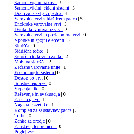
Samonavijalni trakovi
| 3
Samonavijalni jekleni sistemi
| 3
Drsni zaustavljalci padca
| 4
Varovalne vrvi z blažilcem padca
| 5
Enokrake varovalne vrvi
| 3
Dvokrake varovalne vrvi
| 2
Varovalne vrvi in pozicionirne vrvi
| 9
Vponke in spojni elementi
| 5
Sidrišča
| 6
Sidriščne točke
| 1
Sidriščni trakovi in zanke
| 2
Mobilna sidrišča
| 2
Začasne varovalne linije
| 1
Fiksni linijski sistemi
| 0
Dostop po vrvi
| 0
Spustne naprave
| 0
Vzpenjalniki
| 0
Reševanje in evakuacija
| 0
Zaščita glave
| 1
Naglavne svetilke
| 1
Kompleti za zaustavitev padca
| 3
Torbe
| 0
Zanke za orodje
| 0
Zaustavljalci bremena
| 0
Poglej vse