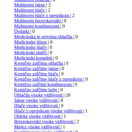
Multinorm jakne
| 2
Multinorm hlače
| 2
Multinorm hlače z oprsnikom
| 2
Multinorm brezrokavniki
| 0
Multinorm kombinezoni
| 0
Dodatki
| 0
Medicinska in servisna oblačila
| 0
Medicinske bluze
| 0
Medicinske hlače
| 0
Medicinski plašči
| 0
Medicinski kompleti
| 0
Kemično zaščitna oblačila
| 0
Kemično zaščitne jakne
| 0
Kemično zaščitne hlače
| 0
Kemično zaščitne hlače z oprsnikom
| 0
Kemično zaščitni kombinezoni
| 0
Kemično zaščitne halje
| 0
Oblačila visoke vidljivosti
| 20
Jakne visoke vidljivosti
| 8
Hlače visoke vidljivosti
| 0
Hlače z oprsnikom visoke vidljivosti
| 1
Obleke visoke vidljivosti
| 1
Brezrokavniki visoke vidljivosti
| 2
Majice visoke vidljivosti
| 1