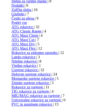
Stekla za varilne maske
| 8
Dodatki
| 0
Zaščita sluha
| 16
Glušniki
| 7
Čepki za ušesa
| 9
Poglej vse
ATG rokavice
| 32
ATG Classic Range
| 4
ATG Maxi Chem
| 4
ATG Maxi Cut
| 7
ATG Maxi Dry
| 5
ATG Maxi Flex
| 12
Rokavice za enkratno uporabo
| 12
Lateks rokavice
| 3
Nitrilne rokavice
| 8
Vinilne rokavice
| 1
Usnjene rokavice
| 32
Delovne usnjene rokavice
| 24
Mornarske usnjene rokavice
| 5
Zimske usnjene rokavice
| 3
Rokavice za varjenje
| 11
TIG rokavice za varjenje
| 4
MIG/MAG rokavice za varjenje
| 7
Univerzalne rokavice za varjenje
| 0
PVC in gumijaste rokavice
| 15