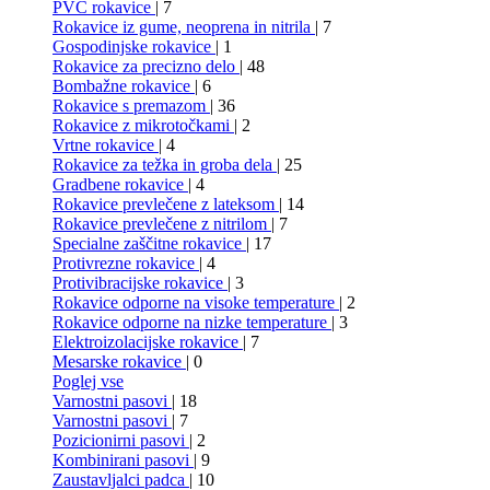
PVC rokavice
| 7
Rokavice iz gume, neoprena in nitrila
| 7
Gospodinjske rokavice
| 1
Rokavice za precizno delo
| 48
Bombažne rokavice
| 6
Rokavice s premazom
| 36
Rokavice z mikrotočkami
| 2
Vrtne rokavice
| 4
Rokavice za težka in groba dela
| 25
Gradbene rokavice
| 4
Rokavice prevlečene z lateksom
| 14
Rokavice prevlečene z nitrilom
| 7
Specialne zaščitne rokavice
| 17
Protivrezne rokavice
| 4
Protivibracijske rokavice
| 3
Rokavice odporne na visoke temperature
| 2
Rokavice odporne na nizke temperature
| 3
Elektroizolacijske rokavice
| 7
Mesarske rokavice
| 0
Poglej vse
Varnostni pasovi
| 18
Varnostni pasovi
| 7
Pozicionirni pasovi
| 2
Kombinirani pasovi
| 9
Zaustavljalci padca
| 10