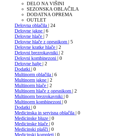
DELO NA VIŠINI
SEZONSKA OBLAČILA
DODATNA OPREMA
OUTLET
Delovna oblačila
| 24
Delovne jakne
| 6
Delovne hlače
| 7
Delovne hlače z oprsnikom
| 5
Delovne kratke hlače
| 2
Delovni brezrokavniki
| 2
Delovni kombinezoni
| 0
Delovne halje
| 2
Dodatki
| 0
Multinorm oblačila
| 6
Multinorm jakne
| 2
Multinorm hlače
| 2
Multinorm hlače z oprsnikom
| 2
Multinorm brezrokavniki
| 0
Multinorm kombinezoni
| 0
Dodatki
| 0
Medicinska in servisna oblačila
| 0
Medicinske bluze
| 0
Medicinske hlače
| 0
Medicinski plašči
| 0
Medicinski kompleti
| 0