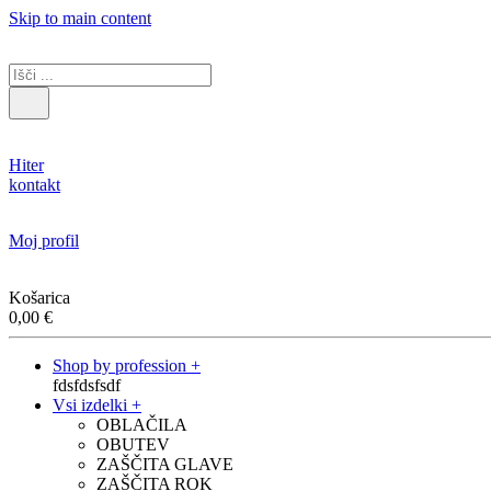
Skip to main content
Hiter
kontakt
Moj profil
Košarica
0,00
€
Shop by profession +
fdsfdsfsdf
Vsi izdelki +
OBLAČILA
OBUTEV
ZAŠČITA GLAVE
ZAŠČITA ROK