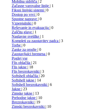
Mobilna sidrišča
| 2
Začasne varovalne linije
| 1
Fiksni linijski sistemi
| 0
Dostop po vrvi
| 0
Spustne naprave
| 0
Vzpenjalniki
| 0
Reševanje in evakuacija
| 0
Zaščita glave
| 1
Naglavne svetilke
| 1
Kompleti za zaustavitev padca
| 3
Torbe
| 0
Zanke za orodje
| 0
Zaustavljalci bremena
| 0
Poglej vse
Flis oblačila
| 21
Flis jakne
| 18
Flis brezrokavniki
| 3
Softshell oblačila
| 20
Softshell jakne
| 14
Softshell brezrokavniki
| 6
Jakne
| 23
Zimske jakne
| 13
Prehodne jakne
| 10
Brezrokavniki
| 19
Zimski brezrokavniki
| 10