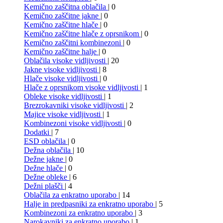
Kemično zaščitna oblačila
| 0
Kemično zaščitne jakne
| 0
Kemično zaščitne hlače
| 0
Kemično zaščitne hlače z oprsnikom
| 0
Kemično zaščitni kombinezoni
| 0
Kemično zaščitne halje
| 0
Oblačila visoke vidljivosti
| 20
Jakne visoke vidljivosti
| 8
Hlače visoke vidljivosti
| 0
Hlače z oprsnikom visoke vidljivosti
| 1
Obleke visoke vidljivosti
| 1
Brezrokavniki visoke vidljivosti
| 2
Majice visoke vidljivosti
| 1
Kombinezoni visoke vidljivosti
| 0
Dodatki
| 7
ESD oblačila
| 0
Dežna oblačila
| 10
Dežne jakne
| 0
Dežne hlače
| 0
Dežne obleke
| 6
Dežni plašči
| 4
Oblačila za enkratno uporabo
| 14
Halje in predpasniki za enkratno uporabo
| 5
Kombinezoni za enkratno uporabo
| 3
Narokavniki za enkratno uporabo
| 1