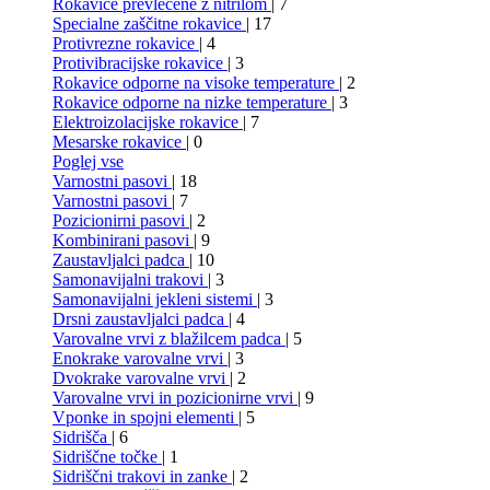
Rokavice prevlečene z nitrilom
| 7
Specialne zaščitne rokavice
| 17
Protivrezne rokavice
| 4
Protivibracijske rokavice
| 3
Rokavice odporne na visoke temperature
| 2
Rokavice odporne na nizke temperature
| 3
Elektroizolacijske rokavice
| 7
Mesarske rokavice
| 0
Poglej vse
Varnostni pasovi
| 18
Varnostni pasovi
| 7
Pozicionirni pasovi
| 2
Kombinirani pasovi
| 9
Zaustavljalci padca
| 10
Samonavijalni trakovi
| 3
Samonavijalni jekleni sistemi
| 3
Drsni zaustavljalci padca
| 4
Varovalne vrvi z blažilcem padca
| 5
Enokrake varovalne vrvi
| 3
Dvokrake varovalne vrvi
| 2
Varovalne vrvi in pozicionirne vrvi
| 9
Vponke in spojni elementi
| 5
Sidrišča
| 6
Sidriščne točke
| 1
Sidriščni trakovi in zanke
| 2