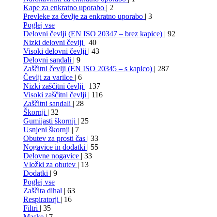
Kape za enkratno uporabo
| 2
Prevleke za čevlje za enkratno uporabo
| 3
Poglej vse
Delovni čevlji (EN ISO 20347 – brez kapice)
| 92
Nizki delovni čevlji
| 40
Visoki delovni čevlji
| 43
Delovni sandali
| 9
Zaščitni čevlji (EN ISO 20345 – s kapico)
| 287
Čevlji za varilce
| 6
Nizki zaščitni čevlji
| 137
Visoki zaščitni čevlji
| 116
Zaščitni sandali
| 28
Škornji
| 32
Gumijasti škornji
| 25
Usnjeni škornji
| 7
Obutev za prosti čas
| 33
Nogavice in dodatki
| 55
Delovne nogavice
| 33
Vložki za obutev
| 13
Dodatki
| 9
Poglej vse
Zaščita dihal
| 63
Respiratorji
| 16
Filtri
| 35
Maske
| 7