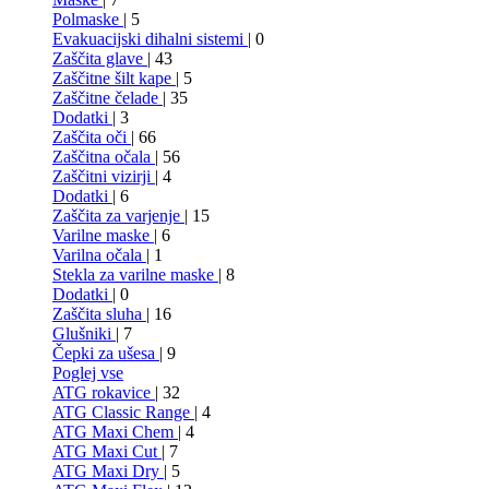
Polmaske
| 5
Evakuacijski dihalni sistemi
| 0
Zaščita glave
| 43
Zaščitne šilt kape
| 5
Zaščitne čelade
| 35
Dodatki
| 3
Zaščita oči
| 66
Zaščitna očala
| 56
Zaščitni vizirji
| 4
Dodatki
| 6
Zaščita za varjenje
| 15
Varilne maske
| 6
Varilna očala
| 1
Stekla za varilne maske
| 8
Dodatki
| 0
Zaščita sluha
| 16
Glušniki
| 7
Čepki za ušesa
| 9
Poglej vse
ATG rokavice
| 32
ATG Classic Range
| 4
ATG Maxi Chem
| 4
ATG Maxi Cut
| 7
ATG Maxi Dry
| 5