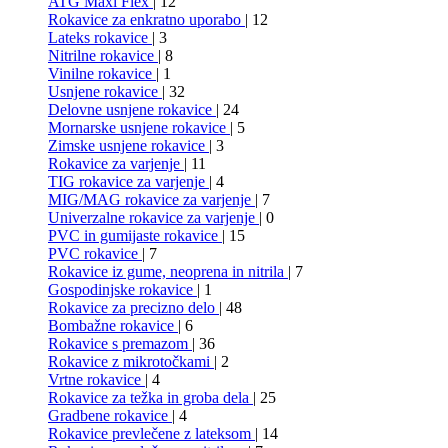
ATG Maxi Flex
| 12
Rokavice za enkratno uporabo
| 12
Lateks rokavice
| 3
Nitrilne rokavice
| 8
Vinilne rokavice
| 1
Usnjene rokavice
| 32
Delovne usnjene rokavice
| 24
Mornarske usnjene rokavice
| 5
Zimske usnjene rokavice
| 3
Rokavice za varjenje
| 11
TIG rokavice za varjenje
| 4
MIG/MAG rokavice za varjenje
| 7
Univerzalne rokavice za varjenje
| 0
PVC in gumijaste rokavice
| 15
PVC rokavice
| 7
Rokavice iz gume, neoprena in nitrila
| 7
Gospodinjske rokavice
| 1
Rokavice za precizno delo
| 48
Bombažne rokavice
| 6
Rokavice s premazom
| 36
Rokavice z mikrotočkami
| 2
Vrtne rokavice
| 4
Rokavice za težka in groba dela
| 25
Gradbene rokavice
| 4
Rokavice prevlečene z lateksom
| 14