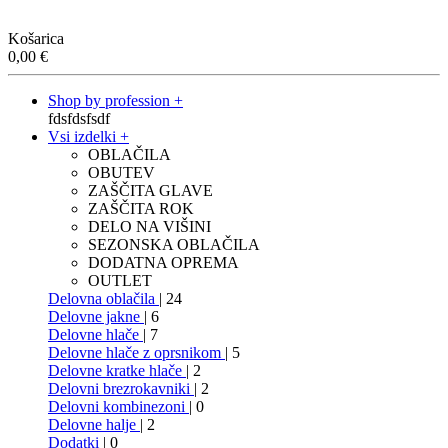
Košarica
0,00
€
Shop by profession +
fdsfdsfsdf
Vsi izdelki +
OBLAČILA
OBUTEV
ZAŠČITA GLAVE
ZAŠČITA ROK
DELO NA VIŠINI
SEZONSKA OBLAČILA
DODATNA OPREMA
OUTLET
Delovna oblačila
| 24
Delovne jakne
| 6
Delovne hlače
| 7
Delovne hlače z oprsnikom
| 5
Delovne kratke hlače
| 2
Delovni brezrokavniki
| 2
Delovni kombinezoni
| 0
Delovne halje
| 2
Dodatki
| 0