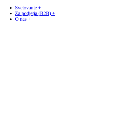
Svetovanje +
Za podjetja (B2B) +
O nas +