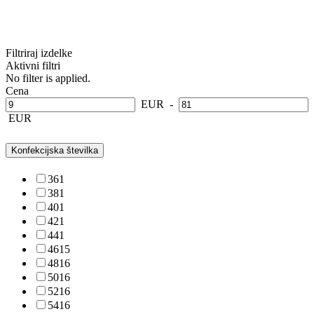
Filtriraj izdelke
Aktivni filtri
No filter is applied.
Cena
EUR
-
EUR
Konfekcijska številka
36
1
38
1
40
1
42
1
44
1
46
15
48
16
50
16
52
16
54
16