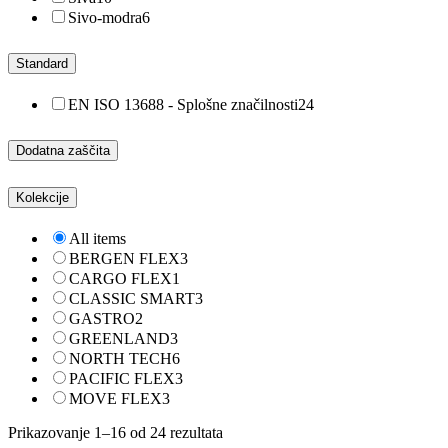
Sivo-modra
6
Standard
EN ISO 13688 - Splošne značilnosti
24
Dodatna zaščita
Kolekcije
All items
BERGEN FLEX
3
CARGO FLEX
1
CLASSIC SMART
3
GASTRO
2
GREENLAND
3
NORTH TECH
6
PACIFIC FLEX
3
MOVE FLEX
3
Prikazovanje 1–16 od 24 rezultata