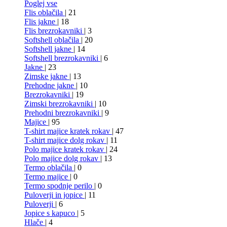
Poglej vse
Flis oblačila
| 21
Flis jakne
| 18
Flis brezrokavniki
| 3
Softshell oblačila
| 20
Softshell jakne
| 14
Softshell brezrokavniki
| 6
Jakne
| 23
Zimske jakne
| 13
Prehodne jakne
| 10
Brezrokavniki
| 19
Zimski brezrokavniki
| 10
Prehodni brezrokavniki
| 9
Majice
| 95
T-shirt majice kratek rokav
| 47
T-shirt majice dolg rokav
| 11
Polo majice kratek rokav
| 24
Polo majice dolg rokav
| 13
Termo oblačila
| 0
Termo majice
| 0
Termo spodnje perilo
| 0
Puloverji in jopice
| 11
Puloverji
| 6
Jopice s kapuco
| 5
Hlače
| 4