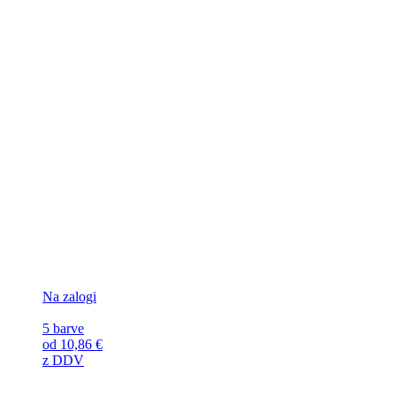
Na zalogi
5 barve
od
10,86
€
z DDV