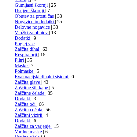
Gumijasti škornji
| 25
Usnjeni škornji
| 7
Obutev za prosti čas
| 33
Nogavice in dodatki
| 55
Delovne nogavice
| 33
Vložki za obutev
| 13
Dodatki
| 9
Poglej vse
Zaščita dihal
| 63
Respiratorji
| 16
Filtri
| 35
Maske
| 7
Polmaske
| 5
Evakuacijski dihalni sistemi
| 0
Zaščita glave
| 43
Zaščitne šilt kape
| 5
Zaščitne čelade
| 35
Dodatki
| 3
Zaščita oči
| 66
Zaščitna očala
| 56
Zaščitni vizirji
| 4
Dodatki
| 6
Zaščita za varjenje
| 15
Varilne maske
| 6