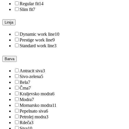
Regular fit
14
Slim fit
7
Linija
Dynamic work line
10
Prestige work line
9
Standard work line
3
Barva
Antracit siva
3
Sivo-zelena
5
Bela
7
Črna
7
Kraljevsko modra
6
Modra
7
Mornarsko modra
11
Pepelnato siva
6
Petrolej modra
3
Rdeča
3
Siva
10