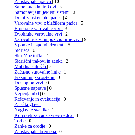
Zaustavljalci padca
| 10
Samonavijalni trakovi
| 3
Samonavijalni jekleni sistemi
| 3
Drsni zaustavljalci padca
| 4
Varovalne vrvi z blažilcem padca
| 5
Enokrake varovalne vrvi
| 3
Dvokrake varovalne vrvi
| 2
Varovalne vrvi in pozicionirne vrvi
| 9
Vponke in spojni elementi
| 5
Sidrišča
| 6
Sidriščne točke
| 1
Sidriščni trakovi in zanke
| 2
Mobilna sidrišča
| 2
Začasne varovalne linije
| 1
Fiksni linijski sistemi
| 0
Dostop po vrvi
| 0
Spustne naprave
| 0
Vzpenjalniki
| 0
Reševanje in evakuacija
| 0
Zaščita glave
| 1
Naglavne svetilke
| 1
Kompleti za zaustavitev padca
| 3
Torbe
| 0
Zanke za orodje
| 0
Zaustavljalci bremena
| 0