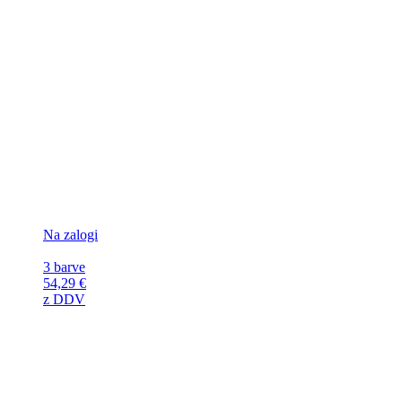
Na zalogi
3 barve
54,29
€
z DDV