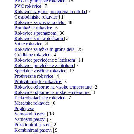
PVC in gumijaste rokavice
| 15
PVC rokavice
| 7
Rokavice iz gume, neoprena in nitrila
| 7
Gospodinjske rokavice
| 1
Rokavice za precizno delo
| 48
Bombažne rokavice
| 6
Rokavice s premazom
| 36
Rokavice z mikrotočkami
| 2
Vrtne rokavice
| 4
Rokavice za težka in groba dela
| 25
Gradbene rokavice
| 4
Rokavice prevlečene z lateksom
| 14
Rokavice prevlečene z nitrilom
| 7
Specialne zaščitne rokavice
| 17
Protivrezne rokavice
| 4
Protivibracijske rokavice
| 3
Rokavice odporne na visoke temperature
| 2
Rokavice odporne na nizke temperature
| 3
Elektroizolacijske rokavice
| 7
Mesarske rokavice
| 0
Poglej vse
Varnostni pasovi
| 18
Varnostni pasovi
| 7
Pozicionirni pasovi
| 2
Kombinirani pasovi
| 9