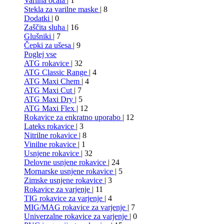
Varilna očala
| 1
Stekla za varilne maske
| 8
Dodatki
| 0
Zaščita sluha
| 16
Glušniki
| 7
Čepki za ušesa
| 9
Poglej vse
ATG rokavice
| 32
ATG Classic Range
| 4
ATG Maxi Chem
| 4
ATG Maxi Cut
| 7
ATG Maxi Dry
| 5
ATG Maxi Flex
| 12
Rokavice za enkratno uporabo
| 12
Lateks rokavice
| 3
Nitrilne rokavice
| 8
Vinilne rokavice
| 1
Usnjene rokavice
| 32
Delovne usnjene rokavice
| 24
Mornarske usnjene rokavice
| 5
Zimske usnjene rokavice
| 3
Rokavice za varjenje
| 11
TIG rokavice za varjenje
| 4
MIG/MAG rokavice za varjenje
| 7
Univerzalne rokavice za varjenje
| 0