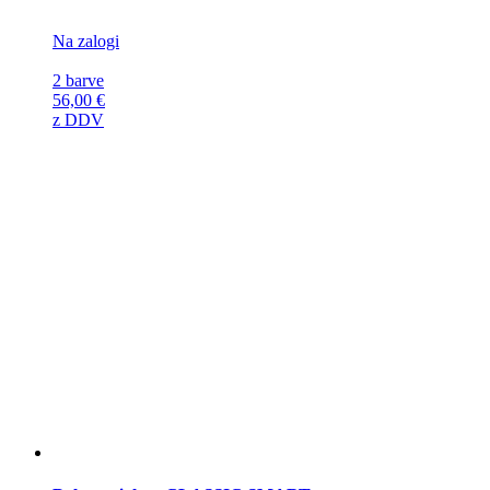
Na zalogi
2 barve
56,00
€
z DDV