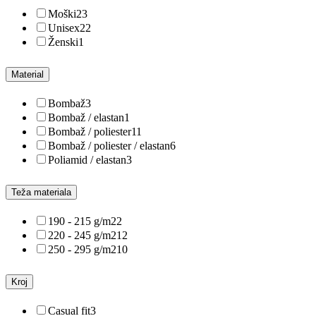
Moški
23
Unisex
22
Ženski
1
Material
Bombaž
3
Bombaž / elastan
1
Bombaž / poliester
11
Bombaž / poliester / elastan
6
Poliamid / elastan
3
Teža materiala
190 - 215 g/m2
2
220 - 245 g/m2
12
250 - 295 g/m2
10
Kroj
Casual fit
3