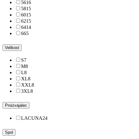
56
16
58
15
60
15
62
15
64
14
66
5
Velikost
S
7
M
8
L
8
XL
8
XXL
8
3XL
8
Proizvajalec
LACUNA
24
Spol