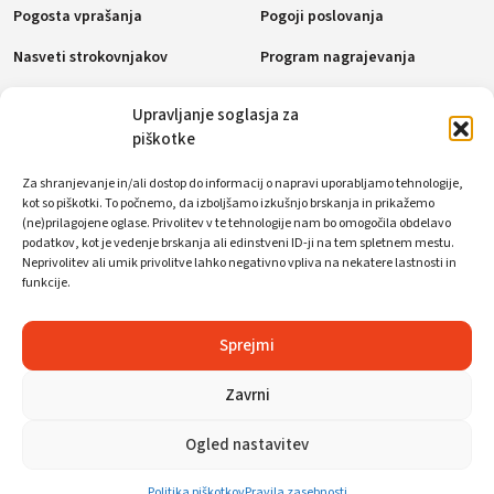
Pogosta vprašanja
Pogoji poslovanja
Nasveti strokovnjakov
Program nagrajevanja
Politika piškotkov (EU)
Upravljanje soglasja za
piškotke
Plačilne metode
Za shranjevanje in/ali dostop do informacij o napravi uporabljamo tehnologije,
kot so piškotki. To počnemo, da izboljšamo izkušnjo brskanja in prikažemo
(ne)prilagojene oglase. Privolitev v te tehnologije nam bo omogočila obdelavo
podatkov, kot je vedenje brskanja ali edinstveni ID-ji na tem spletnem mestu.
Socialna omrežja
Neprivolitev ali umik privolitve lahko negativno vpliva na nekatere lastnosti in
funkcije.
Sprejmi
Zavrni
© WorkFoxx. Vse pravice pridržane.
Ogled nastavitev
Politika piškotkov
Pravila zasebnosti