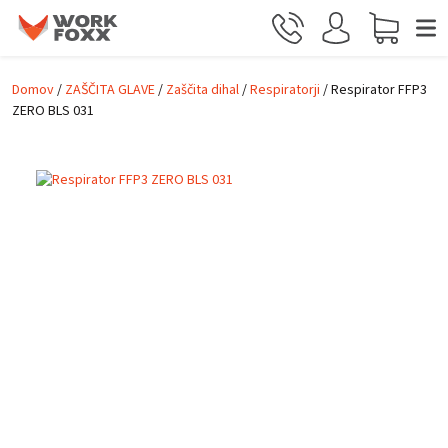
Skip to main content
Domov
/
ZAŠČITA GLAVE
/
Zaščita dihal
/
Respiratorji
/ Respirator FFP3
ZERO BLS 031