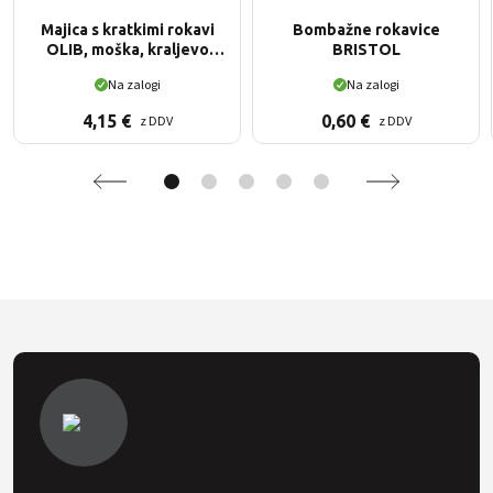
Majica s kratkimi rokavi
Bombažne rokavice
OLIB, moška, kraljevo
BRISTOL
modra
Na zalogi
Na zalogi
4,15
€
0,60
€
z DDV
z DDV