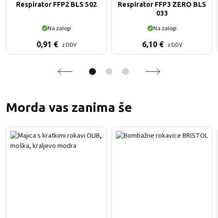
Respirator FFP2 BLS 502
Respirator FFP3 ZERO BLS
033
Na zalogi
Na zalogi
0,91
€
6,10
€
z DDV
z DDV
Morda vas zanima še