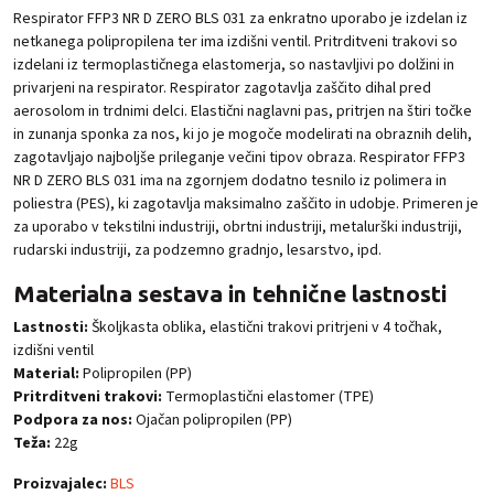
Respirator FFP3 NR D ZERO BLS 031 za enkratno uporabo je izdelan iz
netkanega polipropilena ter ima izdišni ventil. Pritrditveni trakovi so
izdelani iz termoplastičnega elastomerja, so nastavljivi po dolžini in
privarjeni na respirator. Respirator zagotavlja zaščito dihal pred
aerosolom in trdnimi delci. Elastični naglavni pas, pritrjen na štiri točke
in zunanja sponka za nos, ki jo je mogoče modelirati na obraznih delih,
zagotavljajo najboljše prileganje večini tipov obraza. Respirator FFP3
NR D ZERO BLS 031 ima na zgornjem dodatno tesnilo iz polimera in
poliestra (PES), ki zagotavlja maksimalno zaščito in udobje. Primeren je
za uporabo v tekstilni industriji, obrtni industriji, metalurški industriji,
rudarski industriji, za podzemno gradnjo, lesarstvo, ipd.
Materialna sestava in tehnične lastnosti
Lastnosti:
Školjkasta oblika, elastični trakovi pritrjeni v 4 točhak,
izdišni ventil
Material:
Polipropilen (PP)
Pritrditveni trakovi:
Termoplastični elastomer (TPE)
Podpora za nos:
Ojačan polipropilen (PP)
Teža:
22g
Proizvajalec:
BLS