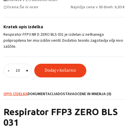
Ocena:
Še ni ocen
Najnižja cena v 30 dneh: 6,83 €
Kratek opis izdelka
Respirator FFP3 NR D ZERO BLS 031 je izdelan iz netkanega
polipropilena ter ima izdišni ventil. Dodatno tesnilo zagotavlja višji nivo
zaščite.
Respirator
Dodaj v košarico
-
+
FFP3
ZERO
BLS
031
OPIS IZDELKA
DOKUMENTACIJA
DOSTAVA
OCENE IN MNENJA (0)
količina
Respirator FFP3 ZERO BLS
031