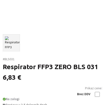
#BLS031
Respirator FFP3 ZERO BLS 031
6,83
€
Prikaz cene:
Brez DDV
Na zalogi
Dostava v 2-5 delovnih dneh