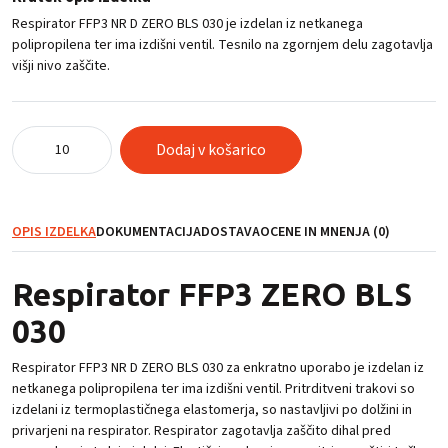
Respirator FFP3 NR D ZERO BLS 030 je izdelan iz netkanega
polipropilena ter ima izdišni ventil. Tesnilo na zgornjem delu zagotavlja
višji nivo zaščite.
Respirator
Dodaj v košarico
FFP3
ZERO
BLS
030
OPIS IZDELKA
DOKUMENTACIJA
DOSTAVA
OCENE IN MNENJA (0)
količina
Respirator FFP3 ZERO BLS
030
Respirator FFP3 NR D ZERO BLS 030 za enkratno uporabo je izdelan iz
netkanega polipropilena ter ima izdišni ventil. Pritrditveni trakovi so
izdelani iz termoplastičnega elastomerja, so nastavljivi po dolžini in
privarjeni na respirator. Respirator zagotavlja zaščito dihal pred