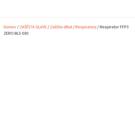
Skip to main content
Domov
/
ZAŠČITA GLAVE
/
Zaščita dihal
/
Respiratorji
/ Respirator FFP3
ZERO BLS 030