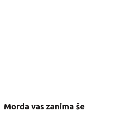
Respirator FFP2 BLS 226B
Na zalogi
5,12
€
z DDV
Morda vas zanima še