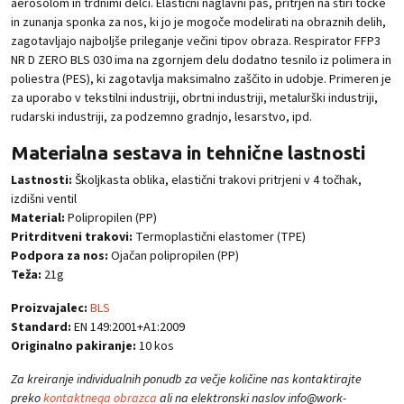
aerosolom in trdnimi delci. Elastični naglavni pas, pritrjen na štiri točke
in zunanja sponka za nos, ki jo je mogoče modelirati na obraznih delih,
zagotavljajo najboljše prileganje večini tipov obraza. Respirator FFP3
NR D ZERO BLS 030 ima na zgornjem delu dodatno tesnilo iz polimera in
poliestra (PES), ki zagotavlja maksimalno zaščito in udobje. Primeren je
za uporabo v tekstilni industriji, obrtni industriji, metalurški industriji,
rudarski industriji, za podzemno gradnjo, lesarstvo, ipd.
Materialna sestava in tehnične lastnosti
Lastnosti:
Školjkasta oblika, elastični trakovi pritrjeni v 4 točhak,
izdišni ventil
Material:
Polipropilen (PP)
Pritrditveni trakovi:
Termoplastični elastomer (TPE)
Podpora za nos:
Ojačan polipropilen (PP)
Teža:
21g
Proizvajalec:
BLS
Standard:
EN 149:2001+A1:2009
Originalno pakiranje:
10 kos
Za kreiranje individualnih ponudb za večje količine nas kontaktirajte
preko
kontaktnega obrazca
ali na elektronski naslov info@work-