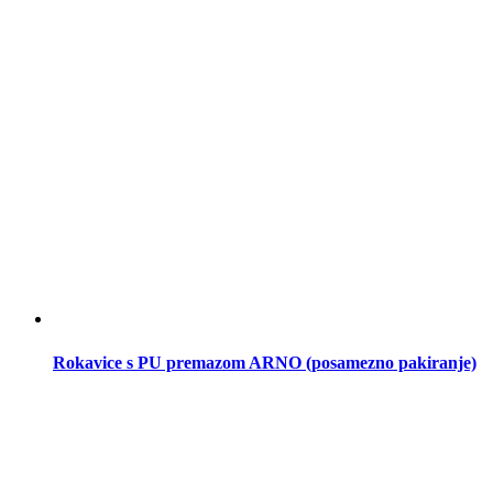
Rokavice s PU premazom ARNO (posamezno pakiranje)