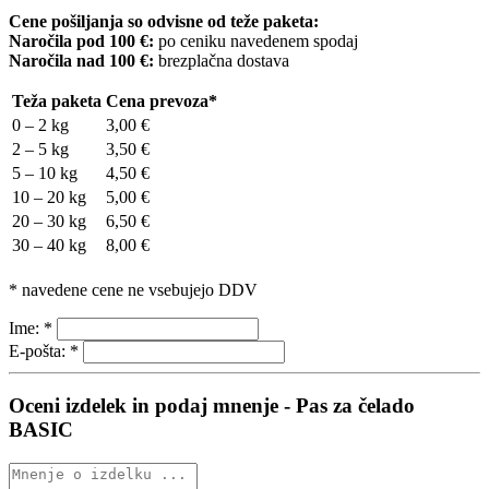
Cene pošiljanja so odvisne od teže paketa:
Naročila pod 100 €:
po ceniku navedenem spodaj
Naročila nad 100 €:
brezplačna dostava
Teža paketa
Cena prevoza*
0 – 2 kg
3,00 €
2 – 5 kg
3,50 €
5 – 10 kg
4,50 €
10 – 20 kg
5,00 €
20 – 30 kg
6,50 €
30 – 40 kg
8,00 €
* navedene cene ne vsebujejo DDV
Ime:
*
E-pošta:
*
Oceni izdelek in podaj mnenje - Pas za čelado
BASIC