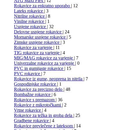
ATG Maxi Flex
| 12
Rokavice za enkratno uporabo
| 12
Lateks rokavice
| 3
Nitrilne rokavice
| 8
Vinilne rokavice
| 1
Usnjene rokavice
| 32
Delovne usnjene rokavice
| 24
Mornarske usnjene rokavice
| 5
Zimske usnjene rokavice
| 3
Rokavice za varjenje
| 11
TIG rokavice za varjenje
| 4
MIG/MAG rokavice za varjenje
| 7
Univerzalne rokavice za varjenje
| 0
PVC in gumijaste rokavice
| 15
PVC rokavice
| 7
Rokavice iz gume, neoprena in nitrila
| 7
Gospodinjske rokavice
| 1
Rokavice za precizno delo
| 48
Bombažne rokavice
| 6
Rokavice s premazom
| 36
Rokavice z mikrotočkami
| 2
Vrtne rokavice
| 4
Rokavice za težka in groba dela
| 25
Gradbene rokavice
| 4
Rokavice prevlečene z lateksom
| 14