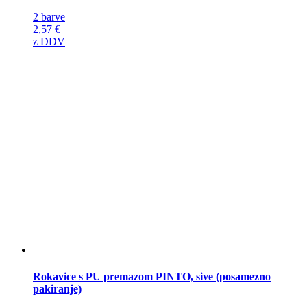
2 barve
2,57
€
z DDV
Rokavice s PU premazom PINTO, sive (posamezno
pakiranje)