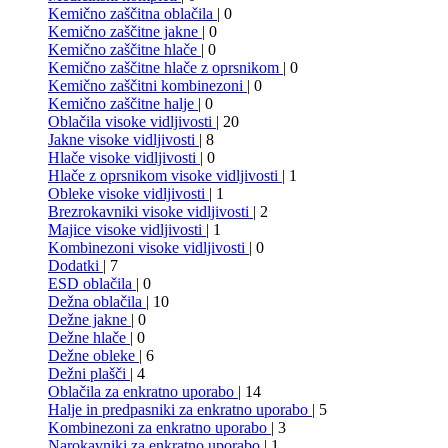
Kemično zaščitna oblačila
| 0
Kemično zaščitne jakne
| 0
Kemično zaščitne hlače
| 0
Kemično zaščitne hlače z oprsnikom
| 0
Kemično zaščitni kombinezoni
| 0
Kemično zaščitne halje
| 0
Oblačila visoke vidljivosti
| 20
Jakne visoke vidljivosti
| 8
Hlače visoke vidljivosti
| 0
Hlače z oprsnikom visoke vidljivosti
| 1
Obleke visoke vidljivosti
| 1
Brezrokavniki visoke vidljivosti
| 2
Majice visoke vidljivosti
| 1
Kombinezoni visoke vidljivosti
| 0
Dodatki
| 7
ESD oblačila
| 0
Dežna oblačila
| 10
Dežne jakne
| 0
Dežne hlače
| 0
Dežne obleke
| 6
Dežni plašči
| 4
Oblačila za enkratno uporabo
| 14
Halje in predpasniki za enkratno uporabo
| 5
Kombinezoni za enkratno uporabo
| 3
Narokavniki za enkratno uporabo
| 1