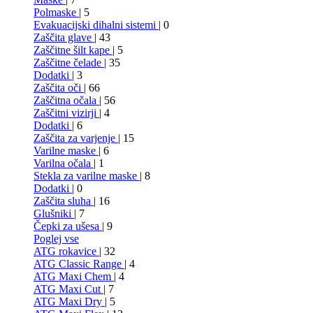
Polmaske
| 5
Evakuacijski dihalni sistemi
| 0
Zaščita glave
| 43
Zaščitne šilt kape
| 5
Zaščitne čelade
| 35
Dodatki
| 3
Zaščita oči
| 66
Zaščitna očala
| 56
Zaščitni vizirji
| 4
Dodatki
| 6
Zaščita za varjenje
| 15
Varilne maske
| 6
Varilna očala
| 1
Stekla za varilne maske
| 8
Dodatki
| 0
Zaščita sluha
| 16
Glušniki
| 7
Čepki za ušesa
| 9
Poglej vse
ATG rokavice
| 32
ATG Classic Range
| 4
ATG Maxi Chem
| 4
ATG Maxi Cut
| 7
ATG Maxi Dry
| 5