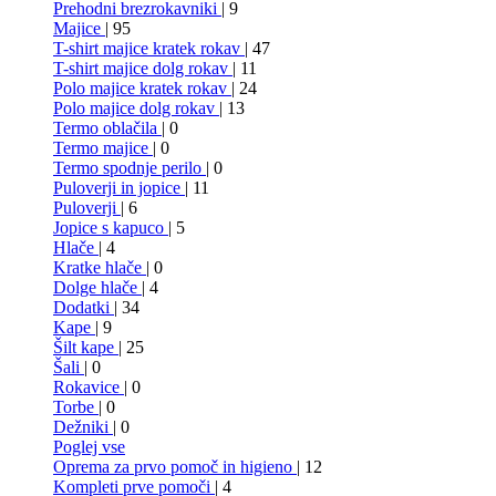
Prehodni brezrokavniki
| 9
Majice
| 95
T-shirt majice kratek rokav
| 47
T-shirt majice dolg rokav
| 11
Polo majice kratek rokav
| 24
Polo majice dolg rokav
| 13
Termo oblačila
| 0
Termo majice
| 0
Termo spodnje perilo
| 0
Puloverji in jopice
| 11
Puloverji
| 6
Jopice s kapuco
| 5
Hlače
| 4
Kratke hlače
| 0
Dolge hlače
| 4
Dodatki
| 34
Kape
| 9
Šilt kape
| 25
Šali
| 0
Rokavice
| 0
Torbe
| 0
Dežniki
| 0
Poglej vse
Oprema za prvo pomoč in higieno
| 12
Kompleti prve pomoči
| 4