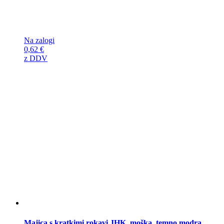
Na zalogi
0,62
€
z DDV
Majica s kratkimi rokavi JHK, moška, temno modra