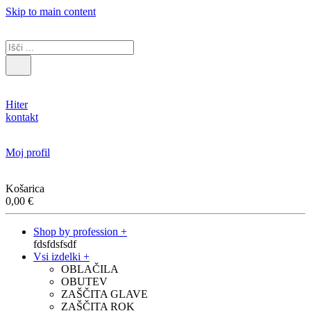
Skip to main content
Hiter
kontakt
Moj profil
Košarica
0,00
€
Shop by profession +
fdsfdsfsdf
Vsi izdelki +
OBLAČILA
OBUTEV
ZAŠČITA GLAVE
ZAŠČITA ROK