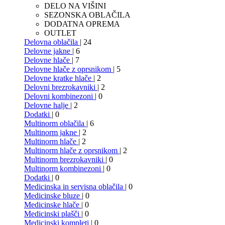
DELO NA VIŠINI
SEZONSKA OBLAČILA
DODATNA OPREMA
OUTLET
Delovna oblačila
| 24
Delovne jakne
| 6
Delovne hlače
| 7
Delovne hlače z oprsnikom
| 5
Delovne kratke hlače
| 2
Delovni brezrokavniki
| 2
Delovni kombinezoni
| 0
Delovne halje
| 2
Dodatki
| 0
Multinorm oblačila
| 6
Multinorm jakne
| 2
Multinorm hlače
| 2
Multinorm hlače z oprsnikom
| 2
Multinorm brezrokavniki
| 0
Multinorm kombinezoni
| 0
Dodatki
| 0
Medicinska in servisna oblačila
| 0
Medicinske bluze
| 0
Medicinske hlače
| 0
Medicinski plašči
| 0
Medicinski kompleti
| 0