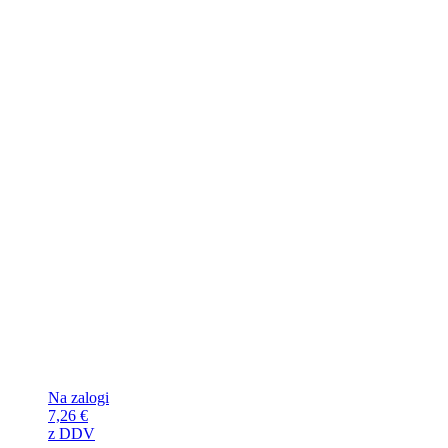
Na zalogi
7,26
€
z DDV