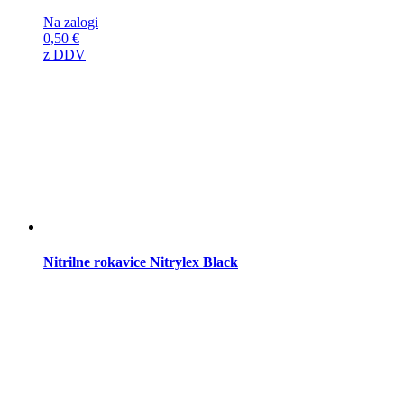
Na zalogi
0,50
€
z DDV
Nitrilne rokavice Nitrylex Black