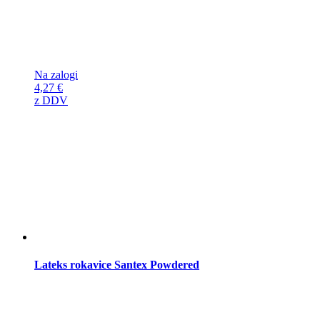
Na zalogi
4,27
€
z DDV
Lateks rokavice Santex Powdered