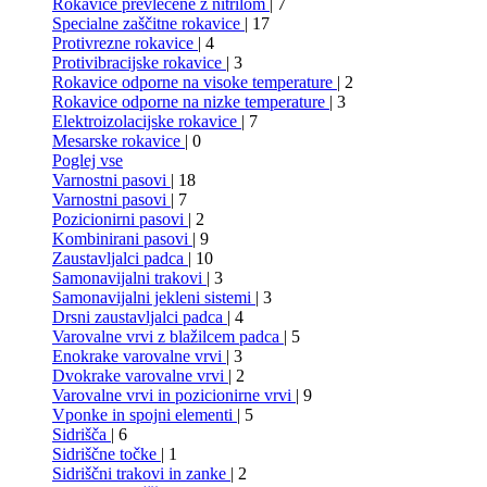
Rokavice prevlečene z nitrilom
| 7
Specialne zaščitne rokavice
| 17
Protivrezne rokavice
| 4
Protivibracijske rokavice
| 3
Rokavice odporne na visoke temperature
| 2
Rokavice odporne na nizke temperature
| 3
Elektroizolacijske rokavice
| 7
Mesarske rokavice
| 0
Poglej vse
Varnostni pasovi
| 18
Varnostni pasovi
| 7
Pozicionirni pasovi
| 2
Kombinirani pasovi
| 9
Zaustavljalci padca
| 10
Samonavijalni trakovi
| 3
Samonavijalni jekleni sistemi
| 3
Drsni zaustavljalci padca
| 4
Varovalne vrvi z blažilcem padca
| 5
Enokrake varovalne vrvi
| 3
Dvokrake varovalne vrvi
| 2
Varovalne vrvi in pozicionirne vrvi
| 9
Vponke in spojni elementi
| 5
Sidrišča
| 6
Sidriščne točke
| 1
Sidriščni trakovi in zanke
| 2