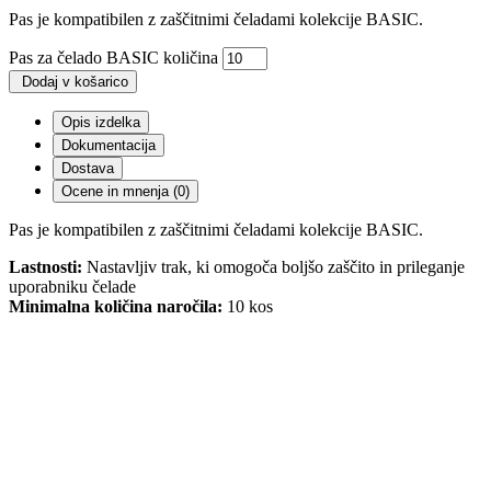
Pas je kompatibilen z zaščitnimi čeladami kolekcije BASIC.
Pas za čelado BASIC količina
Dodaj v košarico
Opis izdelka
Dokumentacija
Dostava
Ocene in mnenja (0)
Pas je kompatibilen z zaščitnimi čeladami kolekcije BASIC.
Lastnosti:
Nastavljiv trak, ki omogoča boljšo zaščito in prileganje
uporabniku čelade
Minimalna količina naročila:
10 kos