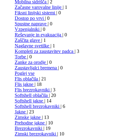
Mobilna sidrišča
| 2
Začasne varovalne linije
| 1
Fiksni linijski sistemi
| 0
Dostop po vrvi
| 0
Spustne naprave
| 0
Vzpenjalniki
| 0
Reševanje in evakuacija
| 0
Zaščita glave
| 1
Naglavne svetilke
| 1
Kompleti za zaustavitev padca
| 3
Torbe
| 0
Zanke za orodje
| 0
Zaustavljalci bremena
| 0
Poglej vse
Flis oblačila
| 21
Flis jakne
| 18
Flis brezrokavniki
| 3
Softshell oblačila
| 20
Softshell jakne
| 14
Softshell brezrokavniki
| 6
Jakne
| 23
Zimske jakne
| 13
Prehodne jakne
| 10
Brezrokavniki
| 19
Zimski brezrokavniki
| 10