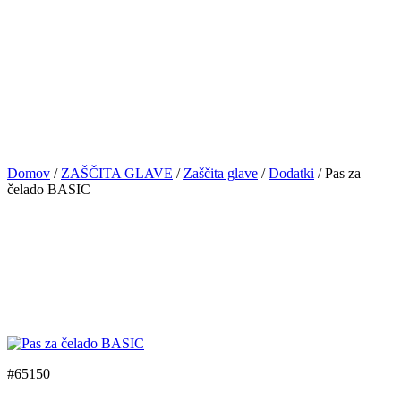
Domov
/
ZAŠČITA GLAVE
/
Zaščita glave
/
Dodatki
/ Pas za
čelado BASIC
#65150