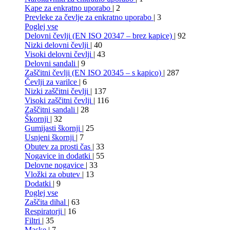
Kape za enkratno uporabo
| 2
Prevleke za čevlje za enkratno uporabo
| 3
Poglej vse
Delovni čevlji (EN ISO 20347 – brez kapice)
| 92
Nizki delovni čevlji
| 40
Visoki delovni čevlji
| 43
Delovni sandali
| 9
Zaščitni čevlji (EN ISO 20345 – s kapico)
| 287
Čevlji za varilce
| 6
Nizki zaščitni čevlji
| 137
Visoki zaščitni čevlji
| 116
Zaščitni sandali
| 28
Škornji
| 32
Gumijasti škornji
| 25
Usnjeni škornji
| 7
Obutev za prosti čas
| 33
Nogavice in dodatki
| 55
Delovne nogavice
| 33
Vložki za obutev
| 13
Dodatki
| 9
Poglej vse
Zaščita dihal
| 63
Respiratorji
| 16
Filtri
| 35
Maske
| 7