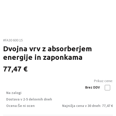
#FA30 600 15
Dvojna vrv z absorberjem
energije in zaponkama
77,47
€
Prikaz cene:
Brez DDV
Na zalogi
Dostava v 2-5 delovnih dneh
Ocena:
Še ni ocen
Najnižja cena v 30 dneh: 77,47 €