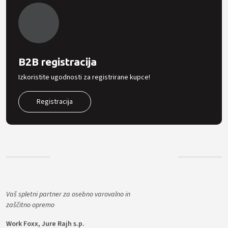
B2B registracija
Izkoristite ugodnosti za registrirane kupce!
Registracija
Vaš spletni partner za osebno varovalno in
zaščitno opremo
Work Foxx, Jure Rajh s.p.