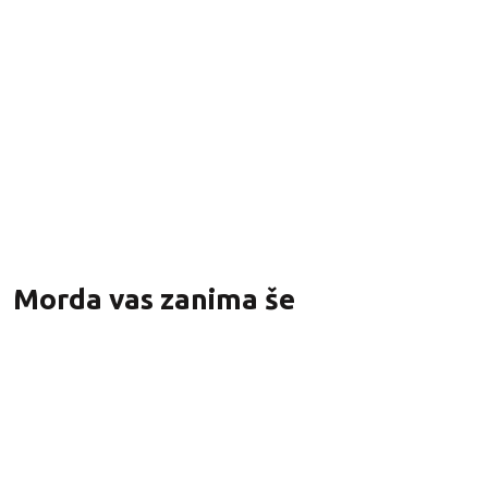
Dvojni jermen z absorberjem energije in zaponkama
Na zalogi
70,15
€
z DDV
Morda vas zanima še