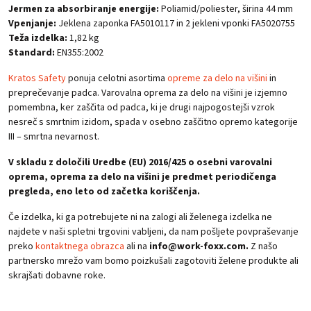
Jermen za absorbiranje energije:
Poliamid/poliester, širina 44 mm
Vpenjanje:
Jeklena zaponka FA5010117 in 2 jekleni vponki FA5020755
Teža izdelka:
1,82 kg
Standard:
EN355:2002
Kratos Safety
ponuja celotni asortima
opreme za delo na višini
in
preprečevanje padca. Varovalna oprema za delo na višini je izjemno
pomembna, ker zaščita od padca, ki je drugi najpogostejši vzrok
nesreč s smrtnim izidom, spada v osebno zaščitno opremo kategorije
III – smrtna nevarnost.
V skladu z določili Uredbe (EU) 2016/425 o osebni varovalni
oprema, oprema za delo na višini je predmet periodičenga
pregleda, eno leto od začetka koriščenja.
Če izdelka, ki ga potrebujete ni na zalogi ali želenega izdelka ne
najdete v naši spletni trgovini vabljeni, da nam pošljete povpraševanje
preko
kontaktnega obrazca
ali na
info@work-foxx.com.
Z našo
partnersko mrežo vam bomo poizkušali zagotoviti želene produkte ali
skrajšati dobavne roke.