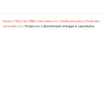
Skip to main content
Domov
/
DELO NA VIŠINI
/
Varovalne vrvi z blažilcem padca
/
Dvokrake
varovalne vrvi
/ Dvojna vrv z absorberjem energije in zaponkama