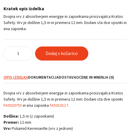
Kratek opis izdelka
Dvojna vrv z absorberjem energije in zaponkama proizvajalca Kratos
Safety. Vrv je dolžine 1,5 m in premera 12 mm. Dodani sta dve vponki in
ena zaponka.
Dvojna
Dodaj v košarico
vrv
z
absorberjem
energije
OPIS IZDELKA
DOKUMENTACIJA
DOSTAVA
OCENE IN MNENJA (0)
in
zaponkama
količina
Dvojna vrv z absorberjem energije in zaponkama proizvajalca Kratos
Safety. Vrv je dolžine 1,5 m in premera 12 mm. Dodani sta dve vponki
FA5020755
in ena zaponka
FA5010117
.
Dolžina:
1,5 m (z zaponkami)
Premer:
12 mm
Vrv:
Poliamid Kernmantle (vrv z jedrom)