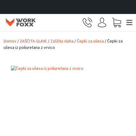
Skip to main content
Domov
/
ZAŠČITA GLAVE
/
Zaščita sluha
/
Čepki za ušesa
/ Čepki za
ušesa iz poliuretana z vrvico