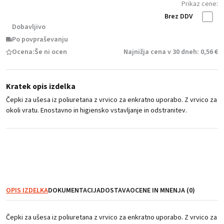
Prikaz cene:
Brez DDV
Dobavljivo
Po povpraševanju
Ocena:
Še ni ocen
Najnižja cena v 30 dneh: 0,56 €
Kratek opis izdelka
Čepki za ušesa iz poliuretana z vrvico za enkratno uporabo. Z vrvico za
okoli vratu. Enostavno in higiensko vstavljanje in odstranitev.
NI zaloge
OPIS IZDELKA
DOKUMENTACIJA
DOSTAVA
OCENE IN MNENJA (0)
Čepki za ušesa iz poliuretana z vrvico za enkratno uporabo. Z vrvico za