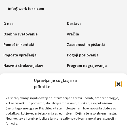
info@work-foxx.com
O nas
Dostava
Osebno svetovanje
Vračila
Pomoč in kontakt
Zasebnost in piškotki
Pogosta vprašanja
Pogoji poslovanja
Nasveti strokovnjakov
Program nagrajevanja
Politika piškotkov (EU)
Upravljanje soglasja za
piškotke
Plačilne metode
Za shranjevanje in/ali dostop do informacij o napravi uporabljamo tehnologije,
kot so piškotki. To počnemo, da izboljšamo izkušnjo brskanja in prikažemo
(ne)prilagojene oglase. Privolitev v te tehnologije nam bo omogočila obdelavo
podatkov, kot je vedenje brskanja ali edinstveni ID-ji na tem spletnem mestu.
Socialna omrežja
Neprivolitev ali umik privolitve lahko negativno vpliva na nekatere lastnosti in
funkcije.