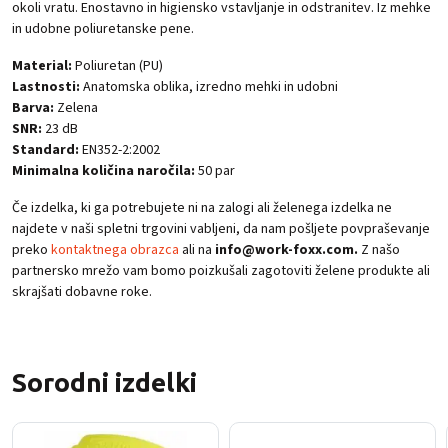
okoli vratu. Enostavno in higiensko vstavljanje in odstranitev. Iz mehke
in udobne poliuretanske pene.
Material:
Poliuretan (PU)
Lastnosti:
Anatomska oblika, izredno mehki in udobni
Barva:
Zelena
SNR:
23 dB
Standard:
EN352-2:2002
Minimalna količina naročila:
50 par
Če izdelka, ki ga potrebujete ni na zalogi ali želenega izdelka ne
najdete v naši spletni trgovini vabljeni, da nam pošljete povpraševanje
preko
kontaktnega obrazca
ali na
info@work-foxx.com.
Z našo
partnersko mrežo vam bomo poizkušali zagotoviti želene produkte ali
skrajšati dobavne roke.
Sorodni izdelki