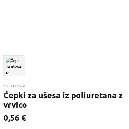
#6FITC00NSI
Čepki za ušesa iz poliuretana z
vrvico
0,56
€