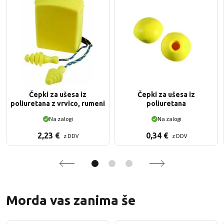
Čepki za ušesa iz
Čepki za ušesa iz
poliuretana z vrvico, rumeni
poliuretana
Na zalogi
Na zalogi
2,23
€
0,34
€
z DDV
z DDV
Morda vas zanima še