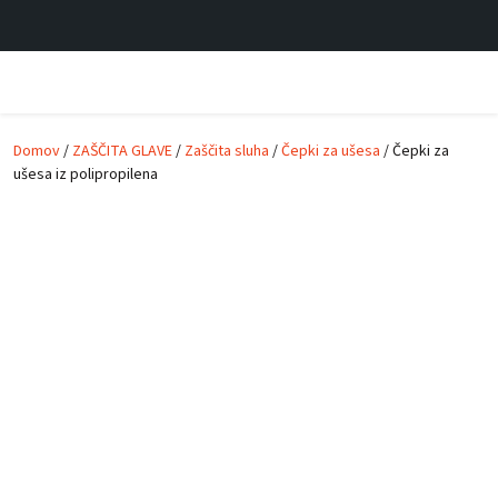
Skip to main content
Domov
/
ZAŠČITA GLAVE
/
Zaščita sluha
/
Čepki za ušesa
/ Čepki za
ušesa iz polipropilena