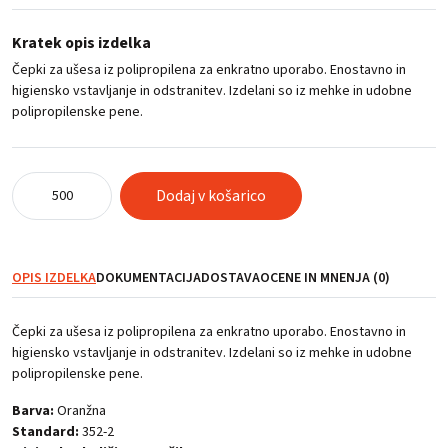
Kratek opis izdelka
Čepki za ušesa iz polipropilena za enkratno uporabo. Enostavno in
higiensko vstavljanje in odstranitev. Izdelani so iz mehke in udobne
polipropilenske pene.
Čepki
Dodaj v košarico
za
ušesa
iz
polipropilena
OPIS IZDELKA
DOKUMENTACIJA
DOSTAVA
OCENE IN MNENJA (0)
količina
Čepki za ušesa iz polipropilena za enkratno uporabo. Enostavno in
higiensko vstavljanje in odstranitev. Izdelani so iz mehke in udobne
polipropilenske pene.
Barva:
Oranžna
Standard:
352-2