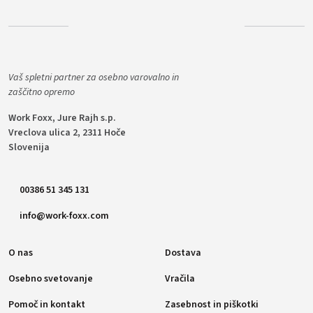
Vaš spletni partner za osebno varovalno in
zaščitno opremo
Work Foxx, Jure Rajh s.p.
Vreclova ulica 2, 2311 Hoče
Slovenija
00386 51 345 131
info@work-foxx.com
O nas
Dostava
Osebno svetovanje
Vračila
Pomoč in kontakt
Zasebnost in piškotki