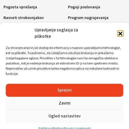
Pogosta vprašanja
Pogoji poslovanja
Nasveti strokovnjakov
Program nagrajevanja
Politika piškotkov (EU)
Upravljanje soglasja za
piškotke
Plačilne metode
Za shranjevanje in/ali dostop do informacij o napravi uporabljamo tehnologije,
kot so piškotki. To počnemo, da izboljšamo izkušnjo brskanja in prikažemo
(ne)prilagojene oglase. Privolitev v te tehnologije nam bo omogočila obdelavo
podatkov, kot je vedenje brskanja ali edinstveni ID-ji na tem spletnem mestu.
Neprivolitev ali umik privolitve lahko negativno vpliva na nekatere lastnosti in
Socialna omrežja
funkcije.
Sprejmi
Zavrni
Ogled nastavitev
© WorkFoxx. Vse pravice pridržane.
Politika piškotkov
Pravila zasebnosti