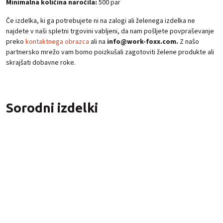
Minimalna količina naročila:
500 par
Če izdelka, ki ga potrebujete ni na zalogi ali želenega izdelka ne
najdete v naši spletni trgovini vabljeni, da nam pošljete povpraševanje
preko
kontaktnega obrazca
ali na
info@work-foxx.com.
Z našo
partnersko mrežo vam bomo poizkušali zagotoviti želene produkte ali
skrajšati dobavne roke.
Sorodni izdelki