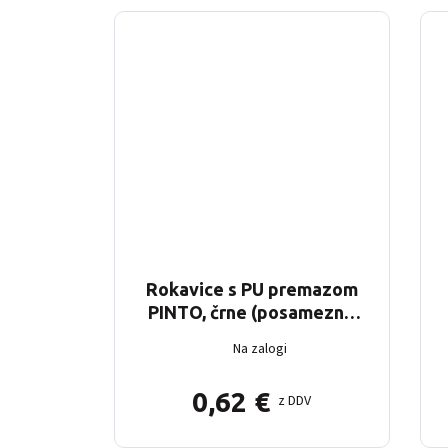
Rokavice s PU premazom
PINTO, črne (posamezno
pakiranje)
Na zalogi
0,62
€
z DDV