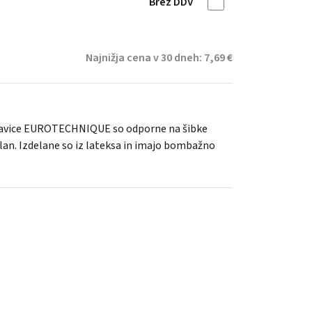
Brez DDV
Najnižja cena v 30 dneh: 7,69 €
kavice EUROTECHNIQUE so odporne na šibke
dlan. Izdelane so iz lateksa in imajo bombažno
NI zaloge