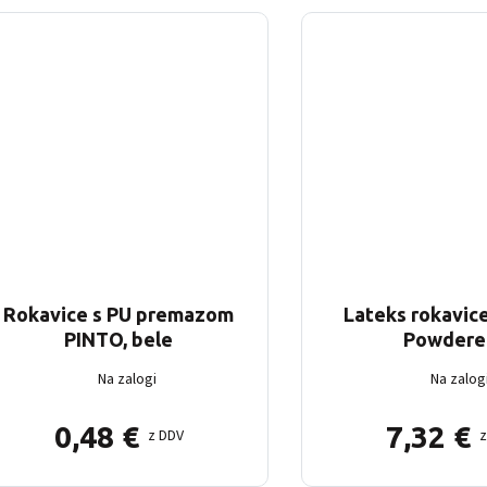
Rokavice s PU premazom
Lateks rokavic
PINTO, bele
Powdere
Na zalogi
Na zalog
0,48
€
7,32
€
z DDV