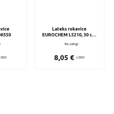
avice
Lateks rokavice
I550
EUROCHEM L5210, 30 cm,
modre
i
Na zalogi
8,05
€
z DDV
z DDV