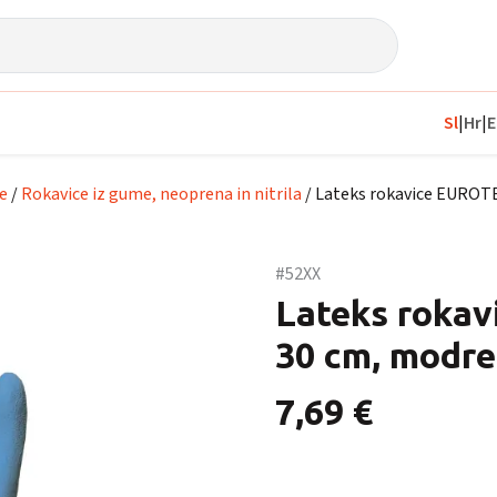
Sl
|
Hr
|
E
e
/
Rokavice iz gume, neoprena in nitrila
/ Lateks rokavice EURO
#52XX
Lateks roka
30 cm, modre
7,69
€