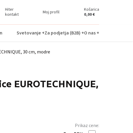
Hiter
Košarica
Moj profil
kontakt
0,00
€
n
Svetovanje +
Za podjetja (B2B) +
O nas +
TECHNIQUE, 30 cm, modre
vice EUROTECHNIQUE,
Prikaz cene: