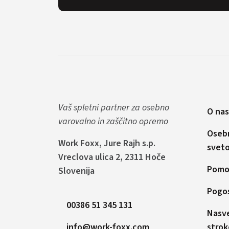
Vaš spletni partner za osebno
O nas
varovalno in zaščitno opremo
Oseb
Work Foxx, Jure Rajh s.p.
svet
Vreclova ulica 2, 2311 Hoče
Pomoč
Slovenija
Pogos
00386 51 345 131
Nasve
info@work-foxx.com
strok