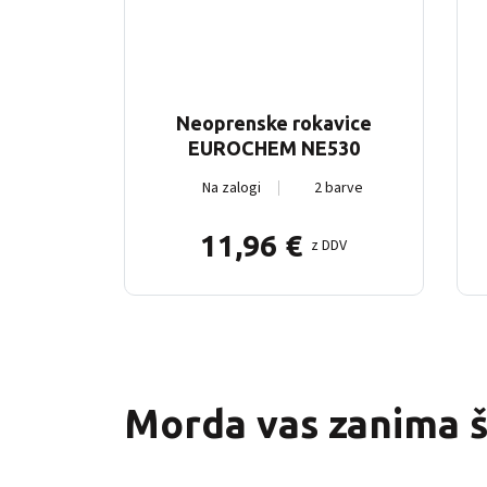
Neoprenske rokavice
EUROCHEM NE530
Na zalogi
2 barve
11,96
€
z DDV
Morda vas zanima 