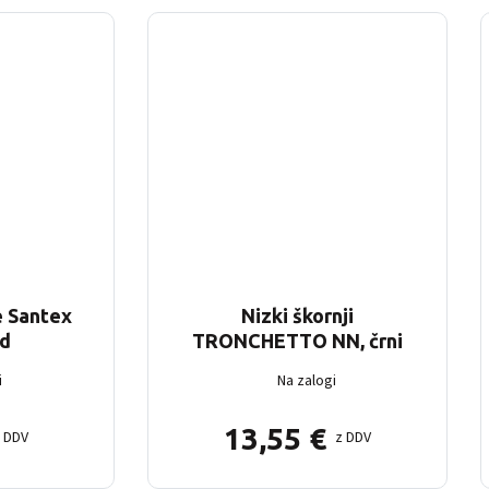
e Santex
Nizki škornji
d
TRONCHETTO NN, črni
i
Na zalogi
13,55
€
z DDV
z DDV