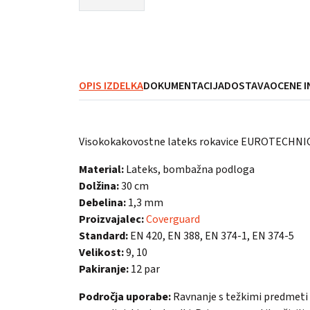
OPIS IZDELKA
DOKUMENTACIJA
DOSTAVA
OCENE I
Visokokakovostne lateks rokavice EUROTECHNIQUE
Material:
Lateks, bombažna podloga
Dolžina:
30 cm
Debelina:
1,3 mm
Proizvajalec:
Coverguard
Standard:
EN 420, EN 388, EN 374-1, EN 374-5
Velikost:
9, 10
Pakiranje:
12 par
Področja uporabe:
Ravnanje s težkimi predmeti v