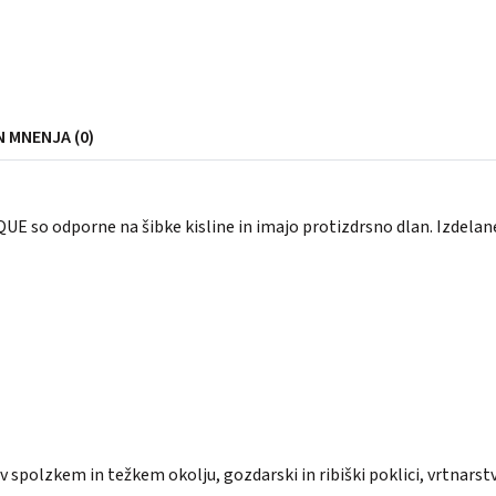
N MNENJA (0)
 so odporne na šibke kisline in imajo protizdrsno dlan. Izdelan
 spolzkem in težkem okolju, gozdarski in ribiški poklici, vrtnarstv