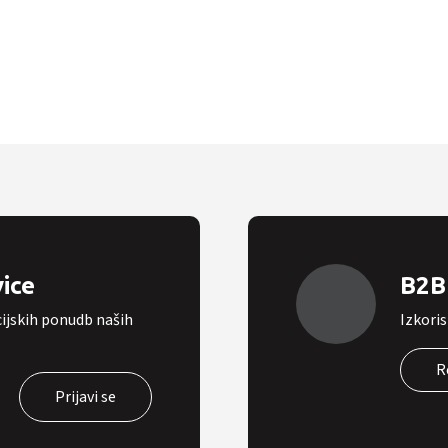
vice
B2B 
cijskih ponudb naših
Izkoris
R