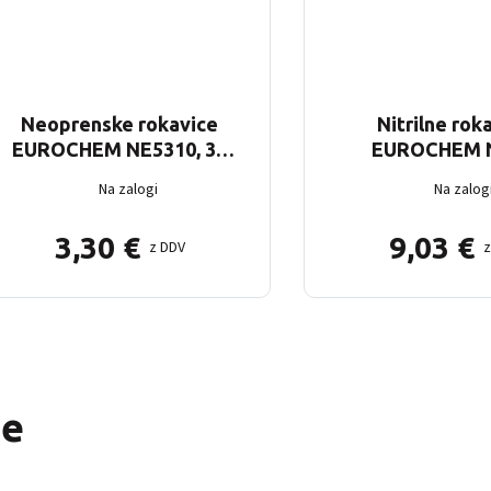
Neoprenske rokavice
Nitrilne rok
EUROCHEM NE5310, 31
EUROCHEM N
cm, črne
Na zalogi
Na zalog
3,30
€
9,03
€
z DDV
še