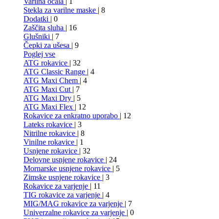
Varilna očala
| 1
Stekla za varilne maske
| 8
Dodatki
| 0
Zaščita sluha
| 16
Glušniki
| 7
Čepki za ušesa
| 9
Poglej vse
ATG rokavice
| 32
ATG Classic Range
| 4
ATG Maxi Chem
| 4
ATG Maxi Cut
| 7
ATG Maxi Dry
| 5
ATG Maxi Flex
| 12
Rokavice za enkratno uporabo
| 12
Lateks rokavice
| 3
Nitrilne rokavice
| 8
Vinilne rokavice
| 1
Usnjene rokavice
| 32
Delovne usnjene rokavice
| 24
Mornarske usnjene rokavice
| 5
Zimske usnjene rokavice
| 3
Rokavice za varjenje
| 11
TIG rokavice za varjenje
| 4
MIG/MAG rokavice za varjenje
| 7
Univerzalne rokavice za varjenje
| 0