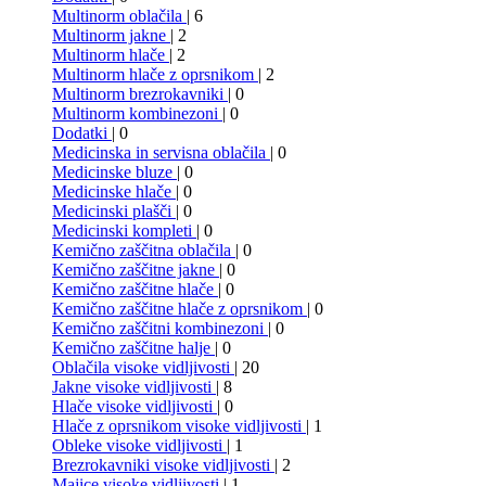
Multinorm oblačila
| 6
Multinorm jakne
| 2
Multinorm hlače
| 2
Multinorm hlače z oprsnikom
| 2
Multinorm brezrokavniki
| 0
Multinorm kombinezoni
| 0
Dodatki
| 0
Medicinska in servisna oblačila
| 0
Medicinske bluze
| 0
Medicinske hlače
| 0
Medicinski plašči
| 0
Medicinski kompleti
| 0
Kemično zaščitna oblačila
| 0
Kemično zaščitne jakne
| 0
Kemično zaščitne hlače
| 0
Kemično zaščitne hlače z oprsnikom
| 0
Kemično zaščitni kombinezoni
| 0
Kemično zaščitne halje
| 0
Oblačila visoke vidljivosti
| 20
Jakne visoke vidljivosti
| 8
Hlače visoke vidljivosti
| 0
Hlače z oprsnikom visoke vidljivosti
| 1
Obleke visoke vidljivosti
| 1
Brezrokavniki visoke vidljivosti
| 2
Majice visoke vidljivosti
| 1