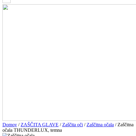
Domov
/
ZAŠČITA GLAVE
/
Zaščita oči
/
Zaščitna očala
/ Zaščitna
očala THUNDERLUX, temna