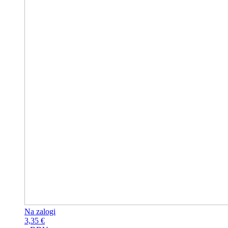
Na zalogi
3,35
€