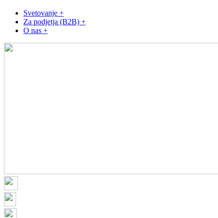
Svetovanje +
Za podjetja (B2B) +
O nas +