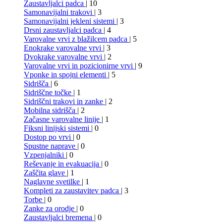
Zaustavljalci padca
| 10
Samonavijalni trakovi
| 3
Samonavijalni jekleni sistemi
| 3
Drsni zaustavljalci padca
| 4
Varovalne vrvi z blažilcem padca
| 5
Enokrake varovalne vrvi
| 3
Dvokrake varovalne vrvi
| 2
Varovalne vrvi in pozicionirne vrvi
| 9
Vponke in spojni elementi
| 5
Sidrišča
| 6
Sidriščne točke
| 1
Sidriščni trakovi in zanke
| 2
Mobilna sidrišča
| 2
Začasne varovalne linije
| 1
Fiksni linijski sistemi
| 0
Dostop po vrvi
| 0
Spustne naprave
| 0
Vzpenjalniki
| 0
Reševanje in evakuacija
| 0
Zaščita glave
| 1
Naglavne svetilke
| 1
Kompleti za zaustavitev padca
| 3
Torbe
| 0
Zanke za orodje
| 0
Zaustavljalci bremena
| 0