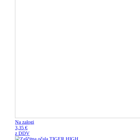
Na zalogi
3,35
€
z DDV