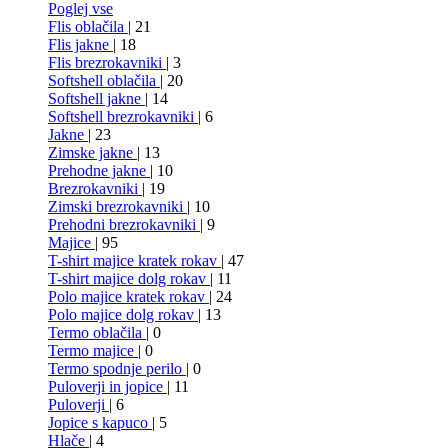
Poglej vse
Flis oblačila
| 21
Flis jakne
| 18
Flis brezrokavniki
| 3
Softshell oblačila
| 20
Softshell jakne
| 14
Softshell brezrokavniki
| 6
Jakne
| 23
Zimske jakne
| 13
Prehodne jakne
| 10
Brezrokavniki
| 19
Zimski brezrokavniki
| 10
Prehodni brezrokavniki
| 9
Majice
| 95
T-shirt majice kratek rokav
| 47
T-shirt majice dolg rokav
| 11
Polo majice kratek rokav
| 24
Polo majice dolg rokav
| 13
Termo oblačila
| 0
Termo majice
| 0
Termo spodnje perilo
| 0
Puloverji in jopice
| 11
Puloverji
| 6
Jopice s kapuco
| 5
Hlače
| 4