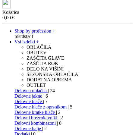
Košarica
0,00
€
Shop by profession +
fdsfdsfsdf
Vsi izdelki +
OBLAČILA
OBUTEV
ZAŠČITA GLAVE
ZAŠČITA ROK
DELO NA VIŠINI
SEZONSKA OBLAČILA
DODATNA OPREMA
OUTLET
Delovna oblačila
| 24
Delovne jakne
| 6
Delovne hlače
| 7
Delovne hlače z oprsnikom
| 5
Delovne kratke hlače
| 2
Delovni brezrokavniki
| 2
Delovni kombinezoni
| 0
Delovne halje
| 2
Dodatki
| 0