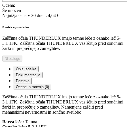
Ocena:
Še ni ocen
Najnižja cena v 30 dneh: 4,64 €
Kratek opis izdelka
Zaščitna očala THUNDERLUX imajo temne leče z oznako leč 5-
3.1 1FK. Zaščitna očala THUNDERLUX vas ščitijo pred sončnimi
žarki in preprečujejo zameglitev.
NI zaloge
Opis izdelka
Dokumentacija
Dostava
Ocene in mnenja (0)
Zaščitna očala THUNDERLUX imajo temne leče z oznako leč 5-
3.1 1FK. Zaščitna očala THUNDERLUX vas ščitijo pred sončnimi
žarki in preprečujejo zameglitev. Namenjene zaščiti pred
mehanskimi nevarnostmi in sončno svetlobo.
Barva leče:
Temna
Oznaka leče:
5-3.1 1FK