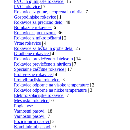
PVC in gumijaste rokavice
| 15
PVC rokavice
| 7
Rokavice iz gume, neoprena in nitrila
| 7
Gospodinjske rokavice
| 1
Rokavice za precizno delo
| 48
Bombažne rokavice
| 6
Rokavice s premazom
| 36
Rokavice z mikrotočkami
| 2
Vrtne rokavice
| 4
Rokavice za težka in groba dela
| 25
Gradbene rokavice
| 4
Rokavice prevlečene z lateksom
| 14
Rokavice prevlečene z nitrilom
| 7
Specialne zaščitne rokavice
| 17
Protivrezne rokavice
| 4
Protivibracijske rokavice
| 3
Rokavice odporne na visoke temperature
| 2
Rokavice odporne na nizke temperature
| 3
Elektroizolacijske rokavice
| 7
Mesarske rokavice
| 0
Poglej vse
Varnostni pasovi
| 18
Varnostni pasovi
| 7
Pozicionirni pasovi
| 2
Kombinirani pasovi
| 9