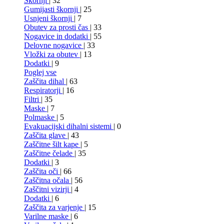
Škornji
| 32
Gumijasti škornji
| 25
Usnjeni škornji
| 7
Obutev za prosti čas
| 33
Nogavice in dodatki
| 55
Delovne nogavice
| 33
Vložki za obutev
| 13
Dodatki
| 9
Poglej vse
Zaščita dihal
| 63
Respiratorji
| 16
Filtri
| 35
Maske
| 7
Polmaske
| 5
Evakuacijski dihalni sistemi
| 0
Zaščita glave
| 43
Zaščitne šilt kape
| 5
Zaščitne čelade
| 35
Dodatki
| 3
Zaščita oči
| 66
Zaščitna očala
| 56
Zaščitni vizirji
| 4
Dodatki
| 6
Zaščita za varjenje
| 15
Varilne maske
| 6