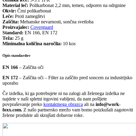
Material leč:
Polikarbonat 2,2 mm, temen, odporen na odrgnine
Okvir:
Črni polikarbonat
Leče:
Proti zameglitvi
Zaščita:
Mehanske nevarnosti, sončna svetloba
Proizvajalec:
Coverguard
Standard:
EN 166, EN 172
Teža:
25 g
Minimalna količina naročila:
10 kos
Opis standardov
EN 166
– Zaščita oči
EN 172
– Zaščita oči – Filter za zaščito pred soncem za industrijsko
uporabo
Če izdelka, ki ga potrebujete ni na zalogi ali želenega izdelka ne
najdete v naši spletni trgovini vabljeni, da nam pošljete
povpraševanje preko
kontaktnega obrazca
ali na
info@work-
foxx.com.
Z našo partnersko mrežo vam bomo poizkušali zagotoviti
želene produkte ali skrajšati dobavne roke.