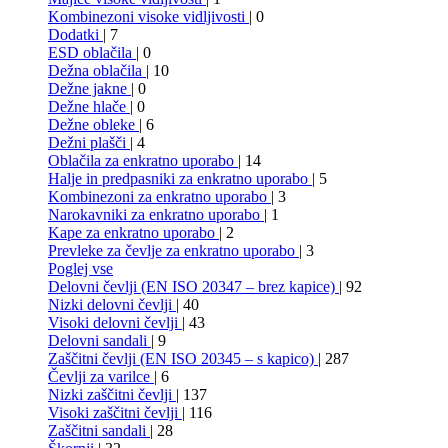
Kombinezoni visoke vidljivosti
| 0
Dodatki
| 7
ESD oblačila
| 0
Dežna oblačila
| 10
Dežne jakne
| 0
Dežne hlače
| 0
Dežne obleke
| 6
Dežni plašči
| 4
Oblačila za enkratno uporabo
| 14
Halje in predpasniki za enkratno uporabo
| 5
Kombinezoni za enkratno uporabo
| 3
Narokavniki za enkratno uporabo
| 1
Kape za enkratno uporabo
| 2
Prevleke za čevlje za enkratno uporabo
| 3
Poglej vse
Delovni čevlji (EN ISO 20347 – brez kapice)
| 92
Nizki delovni čevlji
| 40
Visoki delovni čevlji
| 43
Delovni sandali
| 9
Zaščitni čevlji (EN ISO 20345 – s kapico)
| 287
Čevlji za varilce
| 6
Nizki zaščitni čevlji
| 137
Visoki zaščitni čevlji
| 116
Zaščitni sandali
| 28