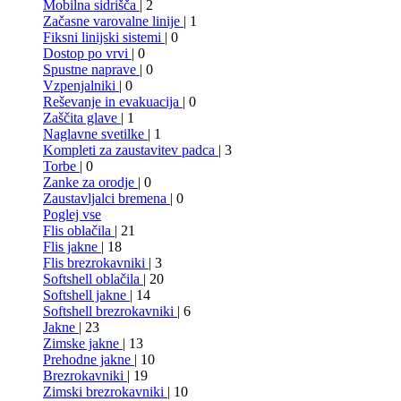
Mobilna sidrišča
| 2
Začasne varovalne linije
| 1
Fiksni linijski sistemi
| 0
Dostop po vrvi
| 0
Spustne naprave
| 0
Vzpenjalniki
| 0
Reševanje in evakuacija
| 0
Zaščita glave
| 1
Naglavne svetilke
| 1
Kompleti za zaustavitev padca
| 3
Torbe
| 0
Zanke za orodje
| 0
Zaustavljalci bremena
| 0
Poglej vse
Flis oblačila
| 21
Flis jakne
| 18
Flis brezrokavniki
| 3
Softshell oblačila
| 20
Softshell jakne
| 14
Softshell brezrokavniki
| 6
Jakne
| 23
Zimske jakne
| 13
Prehodne jakne
| 10
Brezrokavniki
| 19
Zimski brezrokavniki
| 10