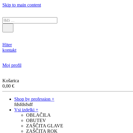
Skip to main content
Hiter
kontakt
Moj profil
Košarica
0,00
€
Shop by profession +
fdsfdsfsdf
Vsi izdelki +
OBLAČILA
OBUTEV
ZAŠČITA GLAVE
ZAŠČITA ROK