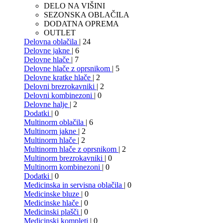
DELO NA VIŠINI
SEZONSKA OBLAČILA
DODATNA OPREMA
OUTLET
Delovna oblačila
| 24
Delovne jakne
| 6
Delovne hlače
| 7
Delovne hlače z oprsnikom
| 5
Delovne kratke hlače
| 2
Delovni brezrokavniki
| 2
Delovni kombinezoni
| 0
Delovne halje
| 2
Dodatki
| 0
Multinorm oblačila
| 6
Multinorm jakne
| 2
Multinorm hlače
| 2
Multinorm hlače z oprsnikom
| 2
Multinorm brezrokavniki
| 0
Multinorm kombinezoni
| 0
Dodatki
| 0
Medicinska in servisna oblačila
| 0
Medicinske bluze
| 0
Medicinske hlače
| 0
Medicinski plašči
| 0
Medicinski kompleti
| 0