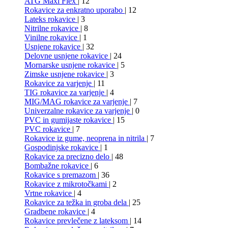
ATG Maxi Flex
| 12
Rokavice za enkratno uporabo
| 12
Lateks rokavice
| 3
Nitrilne rokavice
| 8
Vinilne rokavice
| 1
Usnjene rokavice
| 32
Delovne usnjene rokavice
| 24
Mornarske usnjene rokavice
| 5
Zimske usnjene rokavice
| 3
Rokavice za varjenje
| 11
TIG rokavice za varjenje
| 4
MIG/MAG rokavice za varjenje
| 7
Univerzalne rokavice za varjenje
| 0
PVC in gumijaste rokavice
| 15
PVC rokavice
| 7
Rokavice iz gume, neoprena in nitrila
| 7
Gospodinjske rokavice
| 1
Rokavice za precizno delo
| 48
Bombažne rokavice
| 6
Rokavice s premazom
| 36
Rokavice z mikrotočkami
| 2
Vrtne rokavice
| 4
Rokavice za težka in groba dela
| 25
Gradbene rokavice
| 4
Rokavice prevlečene z lateksom
| 14