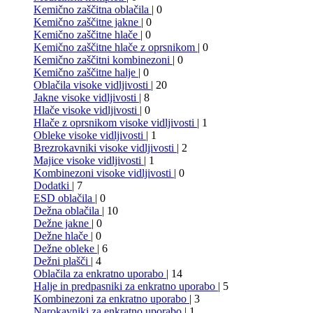
Kemično zaščitna oblačila
| 0
Kemično zaščitne jakne
| 0
Kemično zaščitne hlače
| 0
Kemično zaščitne hlače z oprsnikom
| 0
Kemično zaščitni kombinezoni
| 0
Kemično zaščitne halje
| 0
Oblačila visoke vidljivosti
| 20
Jakne visoke vidljivosti
| 8
Hlače visoke vidljivosti
| 0
Hlače z oprsnikom visoke vidljivosti
| 1
Obleke visoke vidljivosti
| 1
Brezrokavniki visoke vidljivosti
| 2
Majice visoke vidljivosti
| 1
Kombinezoni visoke vidljivosti
| 0
Dodatki
| 7
ESD oblačila
| 0
Dežna oblačila
| 10
Dežne jakne
| 0
Dežne hlače
| 0
Dežne obleke
| 6
Dežni plašči
| 4
Oblačila za enkratno uporabo
| 14
Halje in predpasniki za enkratno uporabo
| 5
Kombinezoni za enkratno uporabo
| 3
Narokavniki za enkratno uporabo
| 1