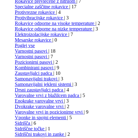
Rokavice prevlečene z nitrilom
| 7
Specialne zaščitne rokavice
| 17
Protivrezne rokavice
| 4
Protivibracijske rokavice
| 3
Rokavice odporne na visoke temperature
| 2
Rokavice odporne na nizke temperature
| 3
Elektroizolacijske rokavice
| 7
Mesarske rokavice
| 0
Poglej vse
Varnostni pasovi
| 18
Varnostni pasovi
| 7
Pozicionirni pasovi
| 2
Kombinirani pasovi
| 9
Zaustavljalci padca
| 10
Samonavijalni trakovi
| 3
Samonavijalni jekleni sistemi
| 3
Drsni zaustavljalci padca
| 4
Varovalne vrvi z blažilcem padca
| 5
Enokrake varovalne vrvi
| 3
Dvokrake varovalne vrvi
| 2
Varovalne vrvi in pozicionirne vrvi
| 9
Vponke in spojni elementi
| 5
Sidrišča
| 6
Sidriščne točke
| 1
Sidriščni trakovi in zanke
| 2