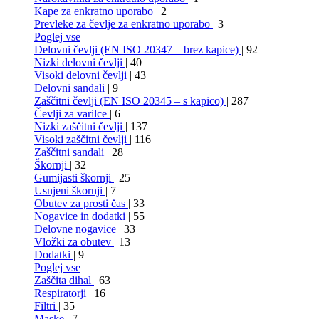
Kape za enkratno uporabo
| 2
Prevleke za čevlje za enkratno uporabo
| 3
Poglej vse
Delovni čevlji (EN ISO 20347 – brez kapice)
| 92
Nizki delovni čevlji
| 40
Visoki delovni čevlji
| 43
Delovni sandali
| 9
Zaščitni čevlji (EN ISO 20345 – s kapico)
| 287
Čevlji za varilce
| 6
Nizki zaščitni čevlji
| 137
Visoki zaščitni čevlji
| 116
Zaščitni sandali
| 28
Škornji
| 32
Gumijasti škornji
| 25
Usnjeni škornji
| 7
Obutev za prosti čas
| 33
Nogavice in dodatki
| 55
Delovne nogavice
| 33
Vložki za obutev
| 13
Dodatki
| 9
Poglej vse
Zaščita dihal
| 63
Respiratorji
| 16
Filtri
| 35
Maske
| 7