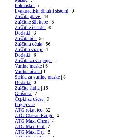
Polmaske
| 5
Evakuacijski dihalni sistemi
| 0
Zaščita glave
| 43
Zaščitne šilt kape
| 5
Zaščitne čelade
| 35
Dodatki
| 3
Zaščita oči
| 66
Zaščitna očala
| 56
Zaščitni vizirji
| 4
Dodatki
| 6
Zaščita za varjenje
| 15
Varilne maske
| 6
Varilna očala
| 1
Stekla za varilne maske
| 8
Dodatki
| 0
Zaščita sluha
| 16
Glušniki
| 7
Čepki za ušesa
| 9
Poglej vse
ATG rokavice
| 32
ATG Classic Range
| 4
ATG Maxi Chem
| 4
ATG Maxi Cut
| 7
ATG Maxi Dry
| 5