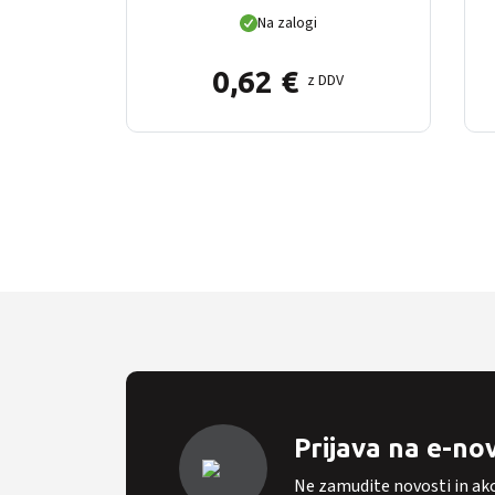
pakiranje)
Na zalogi
0,62
€
z DDV
Prijava na e-no
Ne zamudite novosti in ak