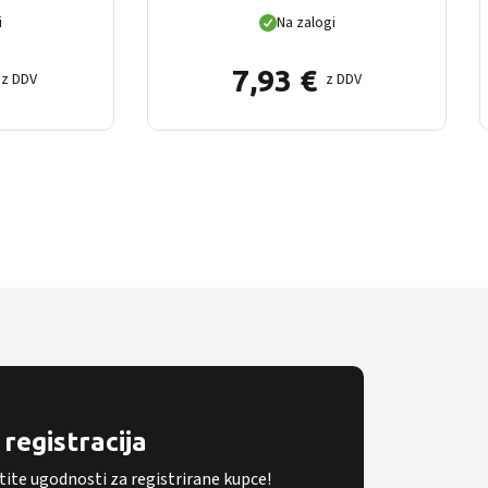
i
Na zalogi
7,93
€
z DDV
z DDV
registracija
tite ugodnosti za registrirane kupce!