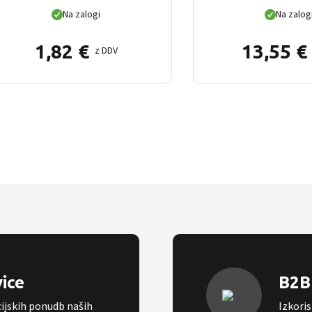
Na zalogi
Na zalog
1,82
€
13,55
€
z DDV
vice
B2B 
cijskih ponudb naših
Izkoris