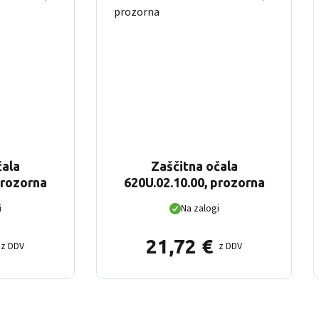
čala
Zaščitna očala
prozorna
620U.02.10.00, prozorna
i
Na zalogi
21,72
€
z DDV
z DDV