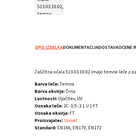
OPIS IZDELKA
DOKUMENTACIJA
DOSTAVA
OCENE I
Zaščitna očala 513.03.10.02 imajo temne leče z ozn
Barva leče:
Temna
Barva okvirja:
Črna
Lastnosti:
Ojačitev, UV
Oznaka leče:
2C-3/5-3.1 U 1 FT
Oznaka okvirja:
FT
Proizvajalec:
Univet
Standard:
EN166, EN170, EN172