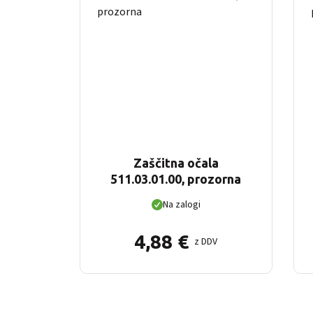
Zaščitna očala
511.03.01.00, prozorna
Na zalogi
4,88
€
z DDV