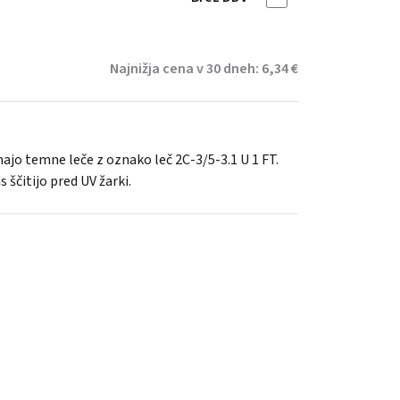
Najnižja cena v 30 dneh: 6,34 €
majo temne leče z oznako leč 2C-3/5-3.1 U 1 FT.
 ščitijo pred UV žarki.
NI zaloge