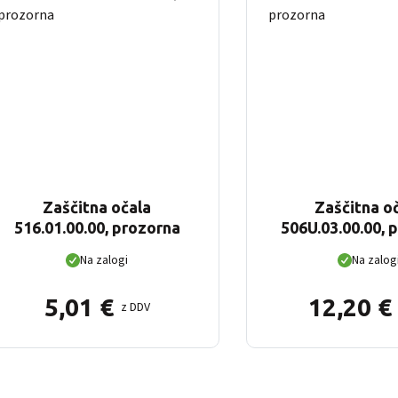
Zaščitna očala
Zaščitna o
516.01.00.00, prozorna
506U.03.00.00, 
Na zalogi
Na zalog
5,01
€
12,20
€
z DDV