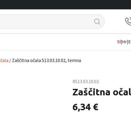
Sl
|
Hr
|
E
očala
/ Zaščitna očala 513.03.10.02, temna
#513.03.10.02
Zaščitna oča
6,34
€