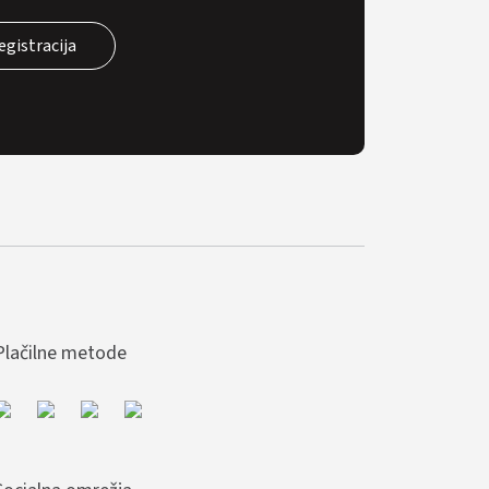
egistracija
Plačilne metode