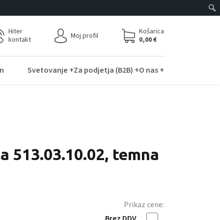
Hiter
Košarica
Moj profil
kontakt
0,00
€
n
Svetovanje +
Za podjetja (B2B) +
O nas +
la 513.03.10.02, temna
Prikaz cene:
Brez DDV