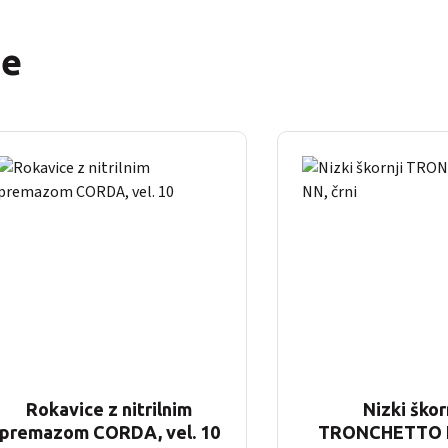
še
Rokavice z nitrilnim
Nizki škor
premazom CORDA, vel. 10
TRONCHETTO N