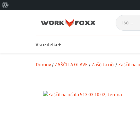
O
Skip to main content
WordPressu
Vsi izdelki +
Domov
/
ZAŠČITA GLAVE
/
Zaščita oči
/
Zaščitna 