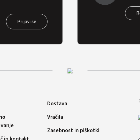
R
Dostava
no
Vračila
ovanje
Zasebnost in piškotki
 in kontakt