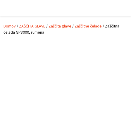
Skip to main content
Domov
/
ZAŠČITA GLAVE
/
Zaščita glave
/
Zaščitne čelade
/ Zaščitna
čelada GP3000, rumena