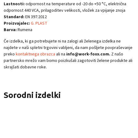
Lastnosti:
odpornost na temperature od -20 do +50 °C, električna
odpornost 440 VCA, prilagoditev velikosti, vložek za vpijanje znoja
Standard:
EN 397:2012
Proizvajalec:
G. PLAST
Barva:
Rumena
Če izdelka, ki ga potrebujete ni na zalogi ali želenega izdelka ne
najdete v naši spletni trgovini vabljeni, da nam pošljete povpraševanje
preko
kontaktnega obrazca
ali na
info@work-foxx.com.
Z našo
partnersko mrežo vam bomo poizkušali zagotoviti želene produkte ali
skrajšati dobavne roke.
Sorodni izdelki