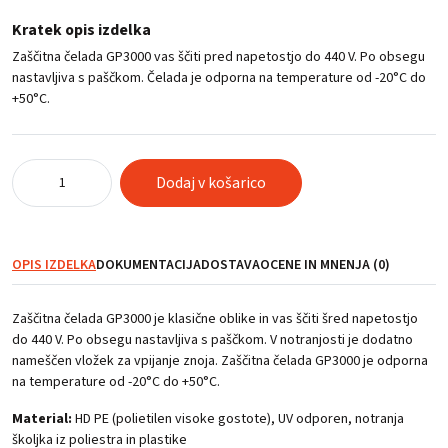
Kratek opis izdelka
Zaščitna čelada GP3000 vas ščiti pred napetostjo do 440 V. Po obsegu
nastavljiva s paščkom. Čelada je odporna na temperature od -20°C do
+50°C.
Zaščitna
Dodaj v košarico
čelada
GP3000,
rumena
količina
OPIS IZDELKA
DOKUMENTACIJA
DOSTAVA
OCENE IN MNENJA (0)
Zaščitna čelada GP3000 je klasične oblike in vas ščiti šred napetostjo
do 440 V. Po obsegu nastavljiva s paščkom. V notranjosti je dodatno
nameščen vložek za vpijanje znoja. Zaščitna čelada GP3000 je odporna
na temperature od -20°C do +50°C.
Material:
HD PE (polietilen visoke gostote), UV odporen, notranja
školjka iz poliestra in plastike