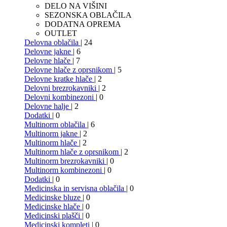
DELO NA VIŠINI
SEZONSKA OBLAČILA
DODATNA OPREMA
OUTLET
Delovna oblačila
| 24
Delovne jakne
| 6
Delovne hlače
| 7
Delovne hlače z oprsnikom
| 5
Delovne kratke hlače
| 2
Delovni brezrokavniki
| 2
Delovni kombinezoni
| 0
Delovne halje
| 2
Dodatki
| 0
Multinorm oblačila
| 6
Multinorm jakne
| 2
Multinorm hlače
| 2
Multinorm hlače z oprsnikom
| 2
Multinorm brezrokavniki
| 0
Multinorm kombinezoni
| 0
Dodatki
| 0
Medicinska in servisna oblačila
| 0
Medicinske bluze
| 0
Medicinske hlače
| 0
Medicinski plašči
| 0
Medicinski kompleti
| 0