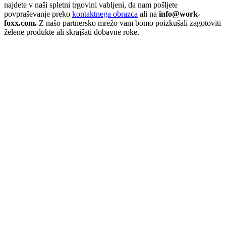
najdete v naši spletni trgovini vabljeni, da nam pošljete
povpraševanje preko
kontaktnega obrazca
ali na
info@work-
foxx.com.
Z našo partnersko mrežo vam bomo poizkušali zagotoviti
želene produkte ali skrajšati dobavne roke.