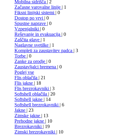
Mobilna sidrišča
| 2
Začasne varovalne linije
| 1
Fiksni linijski sistemi
| 0
Dostop po vrvi
| 0
Spustne naprave
| 0
Vzpenjalniki
| 0
Reševanje in evakuacija
| 0
Zaščita glave
| 1
Naglavne svetilke
| 1
Kompleti za zaustavitev padca
| 3
Torbe
| 0
Zanke za orodje
| 0
Zaustavljalci bremena
| 0
Poglej vse
Flis oblačila
| 21
Flis jakne
| 18
Flis brezrokavniki
| 3
Softshell oblačila
| 20
Softshell jakne
| 14
Softshell brezrokavniki
| 6
Jakne
| 23
Zimske jakne
| 13
Prehodne jakne
| 10
Brezrokavniki
| 19
Zimski brezrokavniki
| 10