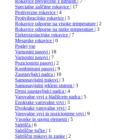
Rokavice prevlečene z nitrilom
| 7
Specialne zaščitne rokavice
| 17
Protivrezne rokavice
| 4
Protivibracijske rokavice
| 3
Rokavice odporne na visoke temperature
| 2
Rokavice odporne na nizke temperature
| 3
Elektroizolacijske rokavice
| 7
Mesarske rokavice
| 0
Poglej vse
Varnostni pasovi
| 18
Varnostni pasovi
| 7
Pozicionirni pasovi
| 2
Kombinirani pasovi
| 9
Zaustavljalci padca
| 10
Samonavijalni trakovi
| 3
Samonavijalni jekleni sistemi
| 3
Drsni zaustavljalci padca
| 4
Varovalne vrvi z blažilcem padca
| 5
Enokrake varovalne vrvi
| 3
Dvokrake varovalne vrvi
| 2
Varovalne vrvi in pozicionirne vrvi
| 9
Vponke in spojni elementi
| 5
Sidrišča
| 6
Sidriščne točke
| 1
Sidriščni trakovi in zanke
| 2