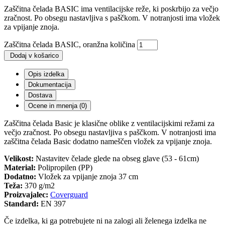
Zaščitna čelada BASIC ima ventilacijske reže, ki poskrbijo za večjo
zračnost. Po obsegu nastavljiva s paščkom. V notranjosti ima vložek
za vpijanje znoja.
Zaščitna čelada BASIC, oranžna količina
Dodaj v košarico
Opis izdelka
Dokumentacija
Dostava
Ocene in mnenja (0)
Zaščitna čelada Basic je klasične oblike z ventilacijskimi režami za
večjo zračnost. Po obsegu nastavljiva s paščkom. V notranjosti ima
zaščitna čelada Basic dodatno nameščen vložek za vpijanje znoja.
Velikost:
Nastavitev čelade glede na obseg glave (53 - 61cm)
Material:
Polipropilen (PP)
Dodatno:
Vložek za vpijanje znoja 37 cm
Teža:
370 g/m2
Proizvajalec:
Coverguard
Standard:
EN 397
Če izdelka, ki ga potrebujete ni na zalogi ali želenega izdelka ne