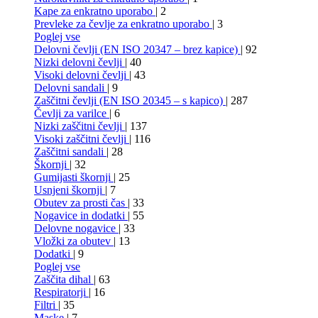
Kape za enkratno uporabo
| 2
Prevleke za čevlje za enkratno uporabo
| 3
Poglej vse
Delovni čevlji (EN ISO 20347 – brez kapice)
| 92
Nizki delovni čevlji
| 40
Visoki delovni čevlji
| 43
Delovni sandali
| 9
Zaščitni čevlji (EN ISO 20345 – s kapico)
| 287
Čevlji za varilce
| 6
Nizki zaščitni čevlji
| 137
Visoki zaščitni čevlji
| 116
Zaščitni sandali
| 28
Škornji
| 32
Gumijasti škornji
| 25
Usnjeni škornji
| 7
Obutev za prosti čas
| 33
Nogavice in dodatki
| 55
Delovne nogavice
| 33
Vložki za obutev
| 13
Dodatki
| 9
Poglej vse
Zaščita dihal
| 63
Respiratorji
| 16
Filtri
| 35
Maske
| 7