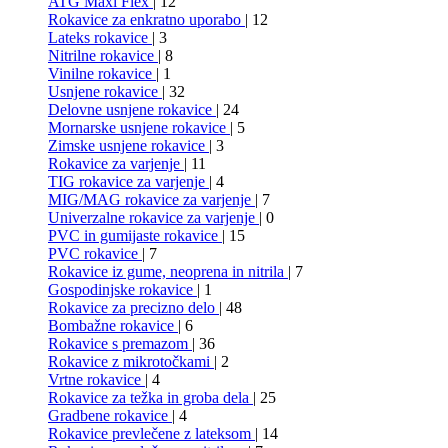
ATG Maxi Flex
| 12
Rokavice za enkratno uporabo
| 12
Lateks rokavice
| 3
Nitrilne rokavice
| 8
Vinilne rokavice
| 1
Usnjene rokavice
| 32
Delovne usnjene rokavice
| 24
Mornarske usnjene rokavice
| 5
Zimske usnjene rokavice
| 3
Rokavice za varjenje
| 11
TIG rokavice za varjenje
| 4
MIG/MAG rokavice za varjenje
| 7
Univerzalne rokavice za varjenje
| 0
PVC in gumijaste rokavice
| 15
PVC rokavice
| 7
Rokavice iz gume, neoprena in nitrila
| 7
Gospodinjske rokavice
| 1
Rokavice za precizno delo
| 48
Bombažne rokavice
| 6
Rokavice s premazom
| 36
Rokavice z mikrotočkami
| 2
Vrtne rokavice
| 4
Rokavice za težka in groba dela
| 25
Gradbene rokavice
| 4
Rokavice prevlečene z lateksom
| 14