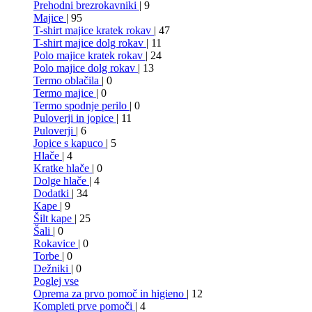
Prehodni brezrokavniki
| 9
Majice
| 95
T-shirt majice kratek rokav
| 47
T-shirt majice dolg rokav
| 11
Polo majice kratek rokav
| 24
Polo majice dolg rokav
| 13
Termo oblačila
| 0
Termo majice
| 0
Termo spodnje perilo
| 0
Puloverji in jopice
| 11
Puloverji
| 6
Jopice s kapuco
| 5
Hlače
| 4
Kratke hlače
| 0
Dolge hlače
| 4
Dodatki
| 34
Kape
| 9
Šilt kape
| 25
Šali
| 0
Rokavice
| 0
Torbe
| 0
Dežniki
| 0
Poglej vse
Oprema za prvo pomoč in higieno
| 12
Kompleti prve pomoči
| 4