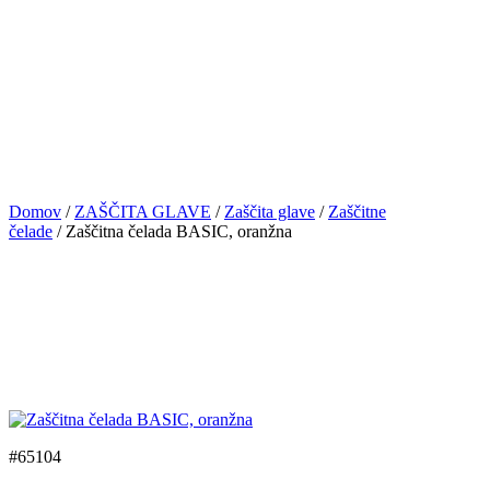
Domov
/
ZAŠČITA GLAVE
/
Zaščita glave
/
Zaščitne
čelade
/ Zaščitna čelada BASIC, oranžna
#65104