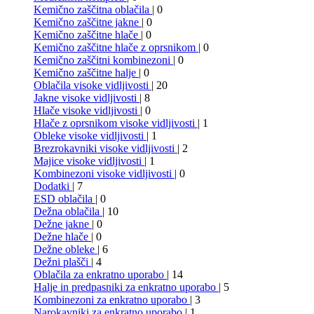
Kemično zaščitna oblačila
| 0
Kemično zaščitne jakne
| 0
Kemično zaščitne hlače
| 0
Kemično zaščitne hlače z oprsnikom
| 0
Kemično zaščitni kombinezoni
| 0
Kemično zaščitne halje
| 0
Oblačila visoke vidljivosti
| 20
Jakne visoke vidljivosti
| 8
Hlače visoke vidljivosti
| 0
Hlače z oprsnikom visoke vidljivosti
| 1
Obleke visoke vidljivosti
| 1
Brezrokavniki visoke vidljivosti
| 2
Majice visoke vidljivosti
| 1
Kombinezoni visoke vidljivosti
| 0
Dodatki
| 7
ESD oblačila
| 0
Dežna oblačila
| 10
Dežne jakne
| 0
Dežne hlače
| 0
Dežne obleke
| 6
Dežni plašči
| 4
Oblačila za enkratno uporabo
| 14
Halje in predpasniki za enkratno uporabo
| 5
Kombinezoni za enkratno uporabo
| 3
Narokavniki za enkratno uporabo
| 1