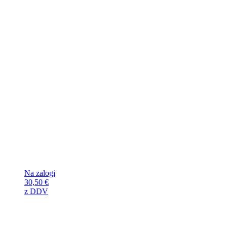
Na zalogi
30,50
€
z DDV