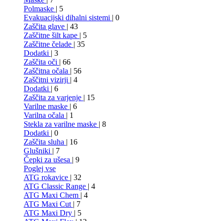
Polmaske
| 5
Evakuacijski dihalni sistemi
| 0
Zaščita glave
| 43
Zaščitne šilt kape
| 5
Zaščitne čelade
| 35
Dodatki
| 3
Zaščita oči
| 66
Zaščitna očala
| 56
Zaščitni vizirji
| 4
Dodatki
| 6
Zaščita za varjenje
| 15
Varilne maske
| 6
Varilna očala
| 1
Stekla za varilne maske
| 8
Dodatki
| 0
Zaščita sluha
| 16
Glušniki
| 7
Čepki za ušesa
| 9
Poglej vse
ATG rokavice
| 32
ATG Classic Range
| 4
ATG Maxi Chem
| 4
ATG Maxi Cut
| 7
ATG Maxi Dry
| 5