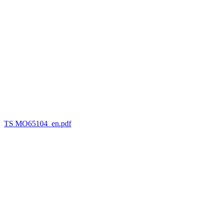
TS MO65104_en.pdf