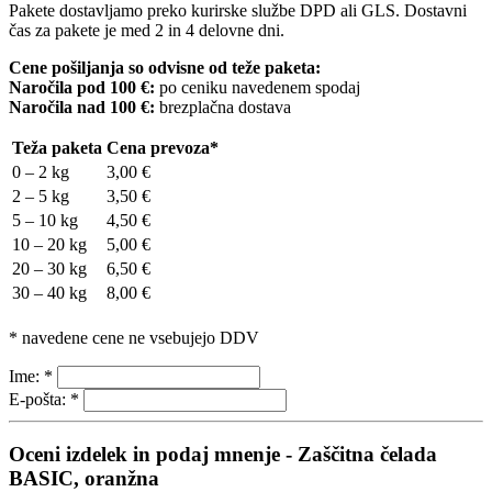
Pakete dostavljamo preko kurirske službe DPD ali GLS. Dostavni
čas za pakete je med 2 in 4 delovne dni.
Cene pošiljanja so odvisne od teže paketa:
Naročila pod 100 €:
po ceniku navedenem spodaj
Naročila nad 100 €:
brezplačna dostava
Teža paketa
Cena prevoza*
0 – 2 kg
3,00 €
2 – 5 kg
3,50 €
5 – 10 kg
4,50 €
10 – 20 kg
5,00 €
20 – 30 kg
6,50 €
30 – 40 kg
8,00 €
* navedene cene ne vsebujejo DDV
Ime:
*
E-pošta:
*
Oceni izdelek in podaj mnenje - Zaščitna čelada
BASIC, oranžna