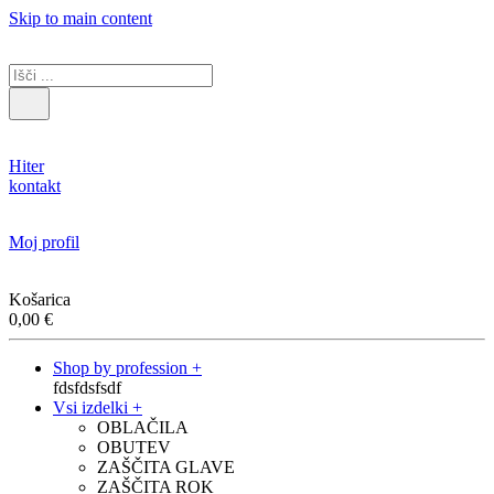
Skip to main content
Hiter
kontakt
Moj profil
Košarica
0,00
€
Shop by profession +
fdsfdsfsdf
Vsi izdelki +
OBLAČILA
OBUTEV
ZAŠČITA GLAVE
ZAŠČITA ROK