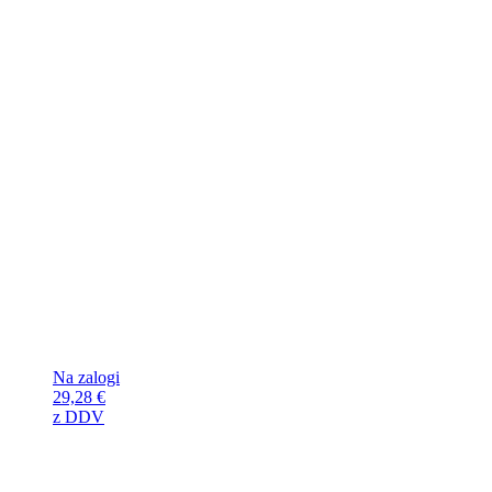
Na zalogi
29,28
€
z DDV