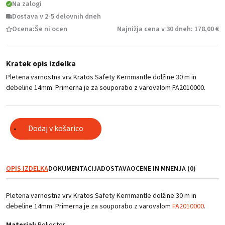
Na zalogi
Dostava v 2-5 delovnih dneh
Ocena:
Še ni ocen
Najnižja cena v 30 dneh: 178,00 €
Kratek opis izdelka
Pletena varnostna vrv Kratos Safety Kernmantle dolžine 30 m in
debeline 14mm. Primerna je za souporabo z varovalom FA2010000.
Vrv
Dodaj v košarico
-
30
m
(14
mm)
OPIS IZDELKA
DOKUMENTACIJA
DOSTAVA
OCENE IN MNENJA (0)
za
varovalo
Pletena varnostna vrv Kratos Safety Kernmantle dolžine 30 m in
FA2010000
debeline 14mm. Primerna je za souporabo z varovalom
FA2010000
.
količina
Material:
Poliester