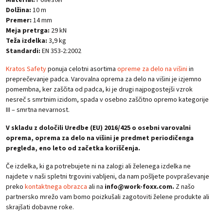
Dolžina:
10 m
Premer:
14 mm
Meja pretrga:
29 kN
Teža izdelka:
3,9 kg
Standardi:
EN 353-2:2002
Kratos Safety
ponuja celotni asortima
opreme za delo na višini
in
preprečevanje padca. Varovalna oprema za delo na višini je izjemno
pomembna, ker zaščita od padca, ki je drugi najpogostejši vzrok
nesreč s smrtnim izidom, spada v osebno zaščitno opremo kategorije
III – smrtna nevarnost.
V skladu z določili Uredbe (EU) 2016/425 o osebni varovalni
oprema, oprema za delo na višini je predmet periodičenga
pregleda, eno leto od začetka koriščenja.
Če izdelka, ki ga potrebujete ni na zalogi ali želenega izdelka ne
najdete v naši spletni trgovini vabljeni, da nam pošljete povpraševanje
preko
kontaktnega obrazca
ali na
info@work-foxx.com.
Z našo
partnersko mrežo vam bomo poizkušali zagotoviti želene produkte ali
skrajšati dobavne roke.