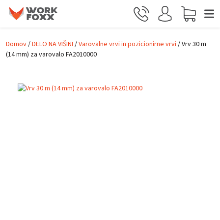
Skip to main content
Domov
/
DELO NA VIŠINI
/
Varovalne vrvi in pozicionirne vrvi
/ Vrv 30 m
(14 mm) za varovalo FA2010000