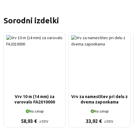
Sorodni izdelki
Vrv 10 m (14 mm) za
Vrv za namestitev pri delu z
varovalo FA2010000
dvema zaponkama
Na zalogi
Na zalogi
58,93
€
33,92
€
z DDV
z DDV