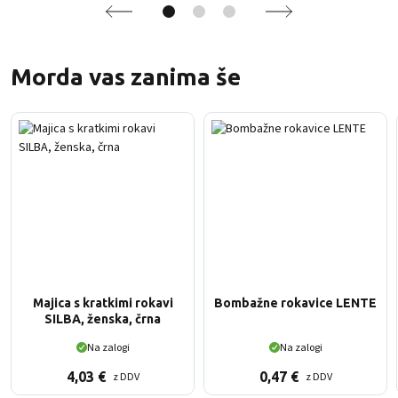
Morda vas zanima še
Majica s kratkimi rokavi
Bombažne rokavice LENTE
SILBA, ženska, črna
Na zalogi
Na zalogi
4,03
€
0,47
€
z DDV
z DDV