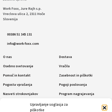
Work Foxx, Jure Rajh s.p.
Vreclova ulica 2, 2311 Hoče
Slovenija
00386 51 345 131
info@work-foxx.com
O nas
Dostava
Osebno svetovanje
Vračila
Pomoč in kontakt
Zasebnost in piškotki
Pogosta vprašanja
Pogoji poslovanja
Nasveti strokovnjakov
Program nagrajevanja
Politika piškotkov (EU)
Upravljanje soglasja za
piškotke