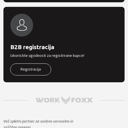
B2B registracija
Izkoristite ugodnosti za registrirane kupce!
Registracija
Vaš spletni partner za osebno varovalno in
zaščitno opremo