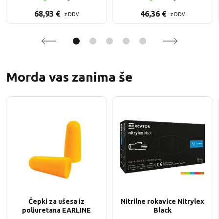
68,93
€
46,36
€
z DDV
z DDV
Morda vas zanima še
Čepki za ušesa iz
Nitrilne rokavice Nitrylex
poliuretana EARLINE
Black