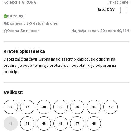
Kolekcija
GIRONA
Prikaz cene:
Brez DDV
Na zalogi
Dostava v 2-5 delovnih dneh
Ocena:
Še ni ocen
Najnižja cena v 30 dneh: 60,88 €
Kratek opis izdelka
Visoki zaščitni čevlji Girona imajo zaščitno kapico, so odporni na
prodiranje vode ter imajo protizdrsen podplat, ki je odporen na
predrtje.
Velikost:
36
37
38
39
40
41
42
43
44
45
46
47
48