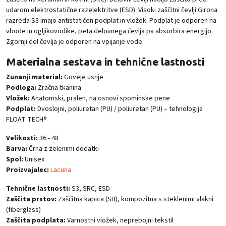
udarom elektrostatične razelektritve (ESD).
Visoki zaščitni čevlji Girona
razreda S3 imajo antistatičen podplat in vložek. Podplat je odporen na
vbode in ogljikovodike, peta delovnega čevlja pa absorbira energijo.
Zgornji del čevlja je odporen na vpijanje vode.
Materialna sestava in tehnične lastnosti
Zunanji material:
Goveje usnje
Podloga:
Zračna tkanina
Vložek:
Anatomski, pralen, na osnovi spominske pene
Podplat:
Dvoslojni, poliuretan (PU) / poliuretan (PU) – tehnologija
FLOAT TECH®
Velikosti:
36 - 48
Barva:
Črna z zelenimi dodatki
Spol:
Unisex
Proizvajalec:
Lacuna
Tehnične lastnosti:
S3, SRC, ESD
Zaščita prstov:
Zaščitna kapica (SB), kompozitna s steklenimi vlakni
(fiberglass)
Zaščita podplata:
Varnostni vložek, neprebojni tekstil