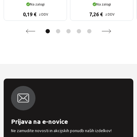
Na zalogi
Na zalogi
0,19
€
7,26
€
z DDV
z DDV
Prijava na e-novice
Ne zamudite novosti in akcijskih ponudb naših izdelkov!