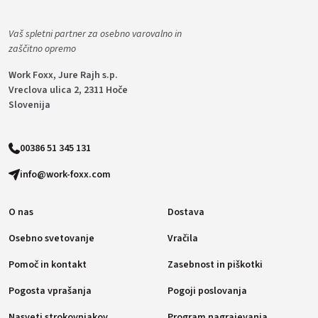
Vaš spletni partner za osebno varovalno in
zaščitno opremo
Work Foxx, Jure Rajh s.p.
Vreclova ulica 2, 2311 Hoče
Slovenija
00386 51 345 131
info@work-foxx.com
O nas
Dostava
Osebno svetovanje
Vračila
Pomoč in kontakt
Zasebnost in piškotki
Pogosta vprašanja
Pogoji poslovanja
Nasveti strokovnjakov
Program nagrajevanja