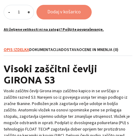
Visoki
Dodaj v košarico
-
+
zaščitni
čevlji
GIRONA
Ali željene velikosti ni na zalogi? Pošljite povpraševanje.
S3
količina
OPIS IZDELKA
DOKUMENTACIJA
DOSTAVA
OCENE IN MNENJA (0)
Visoki zaščitni čevlji
GIRONA S3
Visoki zaščitni čevlji Girona imajo zaščitno kapico in se uvrščajo v
zaščitni razred S3. Narejeni so iz govejega usnja ter imajo podlogo iz
zračne tkanine. Podložen jezik zagotavlja večje udobje in boljšo
zaščito. Anatomski vložek na osnovi spominske pene se prilagaja
stopalu, zagotavlja izjemno udobje ter zmanjšuje utrujenost. Vložek je
mogoče odstraniti in oprati. Podplat iz dvoslojnega poliuretana (PU) s
tehnologijo FLOAT TECH® zagotavlja dober oprijem ter protizdrsno
zaščito na keramiki in kovini (SRC). Delovni čevlji nudijo zaščito pred