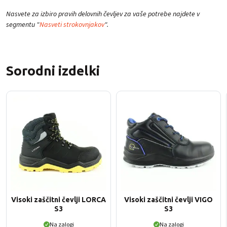
Nasvete za izbiro pravih delovnih čevljev za vaše potrebe najdete v
segmentu "
Nasveti strokovnjakov
".
Sorodni izdelki
Visoki zaščitni čevlji LORCA
Visoki zaščitni čevlji VIGO
S3
S3
Na zalogi
Na zalogi