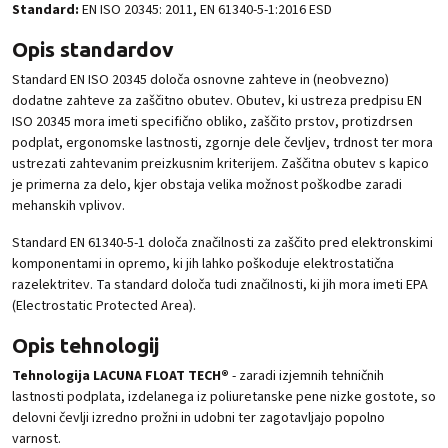
Standard:
EN ISO 20345: 2011, EN 61340-5-1:2016 ESD
Opis standardov
Standard EN ISO 20345 določa osnovne zahteve in (neobvezno)
dodatne zahteve za zaščitno obutev. Obutev, ki ustreza predpisu EN
ISO 20345 mora imeti specifično obliko, zaščito prstov, protizdrsen
podplat, ergonomske lastnosti, zgornje dele čevljev, trdnost ter mora
ustrezati zahtevanim preizkusnim kriterijem. Zaščitna obutev s kapico
je primerna za delo, kjer obstaja velika možnost poškodbe zaradi
mehanskih vplivov.
Standard EN 61340-5-1 določa značilnosti za zaščito pred elektronskimi
komponentami in opremo, ki jih lahko poškoduje elektrostatična
razelektritev. Ta standard določa tudi značilnosti, ki jih mora imeti EPA
(Electrostatic Protected Area).
Opis tehnologij
Tehnologija LACUNA FLOAT TECH®
- zaradi izjemnih tehničnih
lastnosti podplata, izdelanega iz poliuretanske pene nizke gostote, so
delovni čevlji izredno prožni in udobni ter zagotavljajo popolno
varnost.